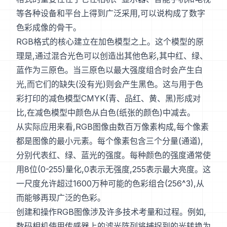
等各种设备和平台上得到广泛采用,可以说构成了数字
色彩成像的骨干。
RGB格式的核心建立在加色模型之上。这个模型的原
理是,通过混合光色可以创造出其他色彩,其中红、绿、
蓝作为三原色。当三原色以最大强度组合时会产生白
光,而它们的缺失(没有光)则会产生黑色。这与用于色
彩打印的减色模型CMYK(青、品红、黄、黑)形成对
比,在减色模型中颜色从白色(纸张的颜色)中减去。
从实际应用来看,RGB图像由数百万像素构成,每个像素
都是图像的最小元素。每个像素包含三个分量(通道),
分别代表红、绿、蓝光的强度。每种颜色的强度通常使
用8位(0-255)量化,0表示无强度,255表示最大亮度。这
一尺度允许超过1600万种可能的色彩组合(256^3),从
而能够再现广泛的色彩。
创建和操作RGB图像涉及许多技术考量和过程。例如,
数码相机使用传感器上的滤光阵列将捕捉到的光转换为