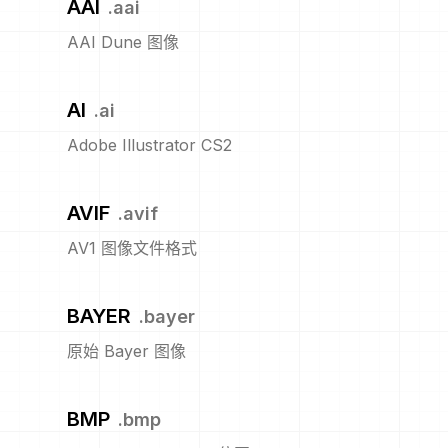
AAI
.
aai
AAI Dune 图像
AI
.
ai
Adobe Illustrator CS2
AVIF
.
avif
AV1 图像文件格式
BAYER
.
bayer
原始 Bayer 图像
BMP
.
bmp