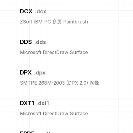
DCX
.
dcx
ZSoft IBM PC 多页 Paintbrush
DDS
.
dds
Microsoft DirectDraw Surface
DPX
.
dpx
SMTPE 268M-2003 (DPX 2.0) 图像
DXT1
.
dxt1
Microsoft DirectDraw Surface