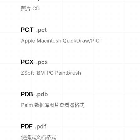
照片 CD
PCT
.
pct
Apple Macintosh QuickDraw/PICT
PCX
.
pcx
ZSoft IBM PC Paintbrush
PDB
.
pdb
Palm 数据库图片查看器格式
PDF
.
pdf
便携式文档格式