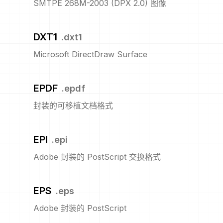
SMTPE 268M-2003 (DPX 2.0) 图像
DXT1
.
dxt1
Microsoft DirectDraw Surface
EPDF
.
epdf
封装的可移植文档格式
EPI
.
epi
Adobe 封装的 PostScript 交换格式
EPS
.
eps
Adobe 封装的 PostScript