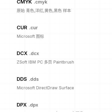
CMYK
.
cmyk
原始 青色,洋红,黄色,黑色 样本
CUR
.
cur
Microsoft 图标
DCX
.
dcx
ZSoft IBM PC 多页 Paintbrush
DDS
.
dds
Microsoft DirectDraw Surface
DPX
.
dpx