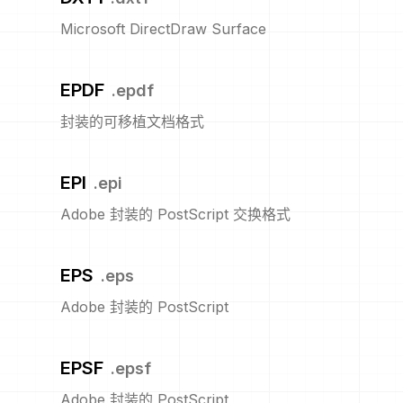
Microsoft DirectDraw Surface
EPDF
.
epdf
封装的可移植文档格式
EPI
.
epi
Adobe 封装的 PostScript 交换格式
EPS
.
eps
Adobe 封装的 PostScript
EPSF
.
epsf
Adobe 封装的 PostScript