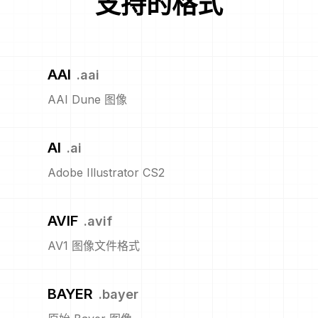
支持的格式
AAI
.
aai
AAI Dune 图像
AI
.
ai
Adobe Illustrator CS2
AVIF
.
avif
AV1 图像文件格式
BAYER
.
bayer