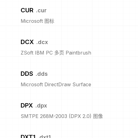
CUR
.
cur
Microsoft 图标
DCX
.
dcx
ZSoft IBM PC 多页 Paintbrush
DDS
.
dds
Microsoft DirectDraw Surface
DPX
.
dpx
SMTPE 268M-2003 (DPX 2.0) 图像
DXT1
.
dxt1