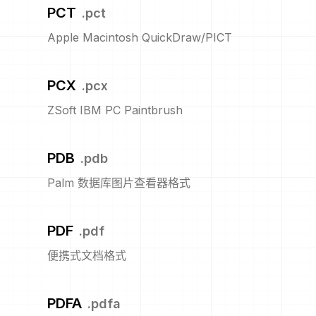
PCT
.
pct
Apple Macintosh QuickDraw/PICT
PCX
.
pcx
ZSoft IBM PC Paintbrush
PDB
.
pdb
Palm 数据库图片查看器格式
PDF
.
pdf
便携式文档格式
PDFA
.
pdfa