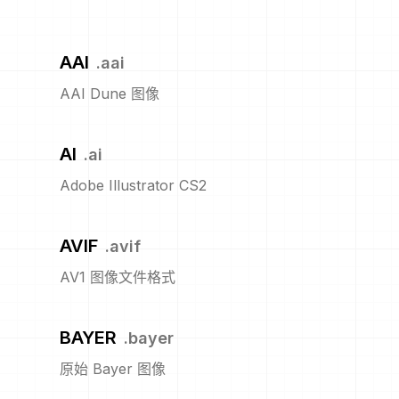
AAI
.
aai
AAI Dune 图像
AI
.
ai
Adobe Illustrator CS2
AVIF
.
avif
AV1 图像文件格式
BAYER
.
bayer
原始 Bayer 图像