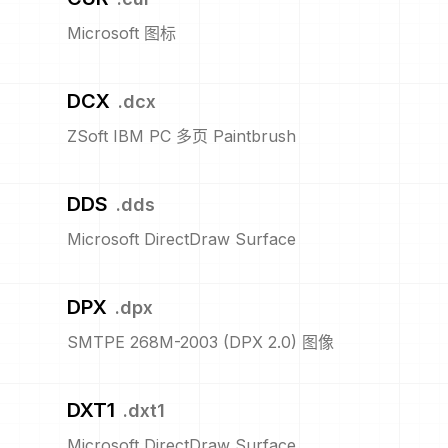
Microsoft 图标
DCX
.
dcx
ZSoft IBM PC 多页 Paintbrush
DDS
.
dds
Microsoft DirectDraw Surface
DPX
.
dpx
SMTPE 268M-2003 (DPX 2.0) 图像
DXT1
.
dxt1
Microsoft DirectDraw Surface