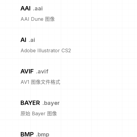
AAI
.
aai
AAI Dune 图像
AI
.
ai
Adobe Illustrator CS2
AVIF
.
avif
AV1 图像文件格式
BAYER
.
bayer
原始 Bayer 图像
BMP
.
bmp