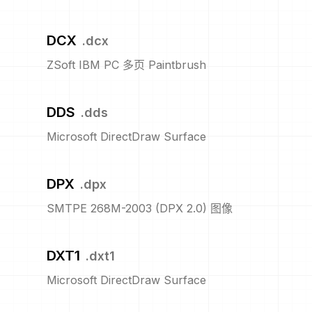
DCX
.
dcx
ZSoft IBM PC 多页 Paintbrush
DDS
.
dds
Microsoft DirectDraw Surface
DPX
.
dpx
SMTPE 268M-2003 (DPX 2.0) 图像
DXT1
.
dxt1
Microsoft DirectDraw Surface