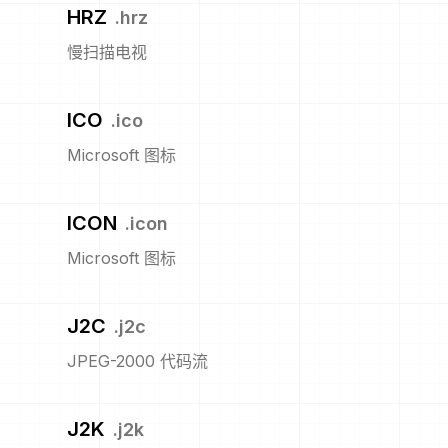
HRZ
.
hrz
慢扫描电视
ICO
.
ico
Microsoft 图标
ICON
.
icon
Microsoft 图标
J2C
.
j2c
JPEG-2000 代码流
J2K
.
j2k