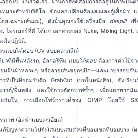
้นออกไป. มันรวดเร็ว, ผ่านการทดสอบการต่อสู้ในภาพยน
มาะสำหรับวิดีโอ. ข้อแลกเปลี่ยนคือแสงและตู้เสื้อผ้า: แ
ดยเฉพาะเส้นผม), ดังนั้นคุณจะใช้เครื่องมือ
despill
เพื่
ง. ไพรเมอร์ที่ดี ได้แก่
เอกสารของ Nuke
,
Mixing Light
,
มือปฏิบัติ.
่วนแบบโต้ตอบ (CV แบบคลาสสิก)
ยวที่มีพื้นหลังรก, อัลกอริทึม
แบบโต้ตอบ
ต้องการคำใบ้จากผ
หลี่ยมผืนผ้าหลวมๆ หรือลายเส้นขยุกขยิก—และมาบรรจบกันเป
รที่เป็นที่ยอมรับคือ
GrabCut
(
บทในหนังสือ
), ซึ่งเรีย
ราวด์/พื้นหลัง และใช้การตัดกราฟซ้ำๆ เพื่อแยกพวกมั
ล้ายกันใน
การเลือกโฟร์กราวด์ของ GIMP
โดยใช้
SI
ทภาพ (อัลฟ่าแบบละเอียด)
ก้ปัญหาความโปร่งใสแบบเศษส่วนที่ขอบเขตที่บอบบาง (ผ