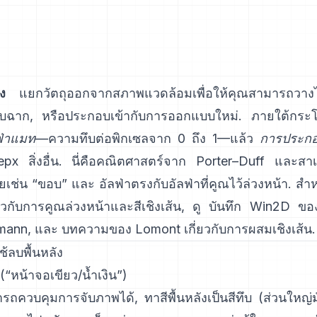
ง
แยกวัตถุออกจากสภาพแวดล้อมเพื่อให้คุณสามารถวา
ับฉาก, หรือประกอบเข้ากับการออกแบบใหม่. ภายใต้กระ
ฟ่าแมท
—ความทึบต่อพิกเซลจาก 0 ถึง 1—แล้ว
การประกอ
рх สิ่งอื่น. นี่คือคณิตศาสตร์จาก
Porter–Duff
และสาเห
คยเช่น “ขอบ” และ
อัลฟ่าตรงกับอัลฟ่าที่คูณไว้ล่วงหน้า
. สำ
ี่ยวกับการคูณล่วงหน้าและสีเชิงเส้น, ดู
บันทึก Win2D ขอ
mann
, และ
บทความของ Lomont เกี่ยวกับการผสมเชิงเส้น
.
ใช้ลบพื้นหลัง
(“หน้าจอเขียว/น้ำเงิน”)
ควบคุมการจับภาพได้, ทาสีพื้นหลังเป็นสีทึบ (ส่วนใหญ่มั