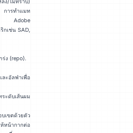
ลัง/ไม่ทราบ)
ง.
การทำแมท
้อมูล
Adobe
ริกเช่น
SAD,
กร่ง
(
repo
).
ละอัลฟ่าเพื่อ
มทระดับเส้นผม
อบเขตด้วยตัว
ห้หน้ากากต่อ