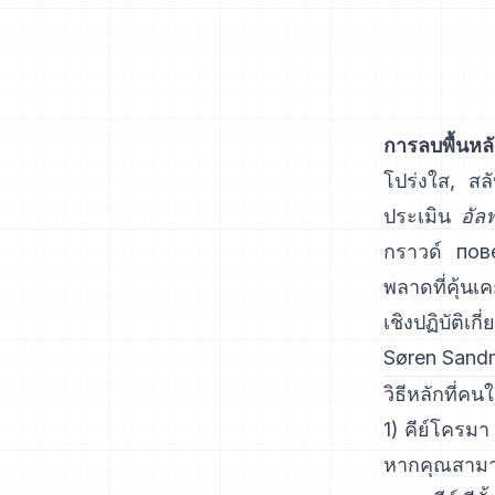
การลบพื้นหลั
โปร่งใส, สล
ประเมิน
อัล
กราวด์ пове
พลาดที่คุ้นเ
เชิงปฏิบัติเก
Søren Sand
วิธีหลักที่คน
1) คีย์โครมา 
หากคุณสามารถ