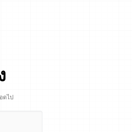
ง
ลอดไป