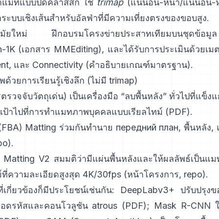
ำแมทแบบปิดคลาสสิก
ใช้
trimap
(แน่นอน-หน้า/แน่นอน-ห
ระบบเชิงเส้นสำหรับอัลฟ่าที่มีความเที่ยงตรงของขอบสู
มัยใหม่
ฝึกอบรมโครงข่ายประสาทเทียมบนชุดข
n-1K
(
เอกสาร MMEditing
), และได้รับการประเมินด้วยเมต
nt, และ Connectivity (
คำอธิบายเกณฑ์มาตรฐาน
).
ด้วยการเรียนรู้เชิงลึก (ไม่มี trimap)
รวจจับวัตถุเด่น) เป็นเครื่องมือ “ลบพื้นหลัง” ทั่วไปที่แข็งแ
งเป้าไปที่การทำแมทภาพบุคคลแบบเรียลไทม์ (
PDF
).
 (FBA) Matting
ร่วมกันทำนาย передний план, พื้นหลัง, แ
po
).
 Matting V2
สมมติว่ามีแผ่นพื้นหลังและให้ผลลัพธ์เป็นแ
์ที่ความละเอียดสูงสุด 4K/30fps
(
หน้าโครงการ
,
repo
).
่เกี่ยวข้องก็มีประโยชน์เช่นกัน:
DeepLabv3+
ปรับปรุงข
วถอดรหัสและคอนโวลูชัน atrous
(
PDF
);
Mask R-CNN
ใ