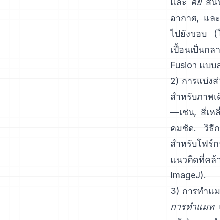
และ
คีย์
สีนั
อากาศ, และเห
ไปยังขอบ (โ
เปื้อนเป็นกลา
Fusion
แบบลง
2) การแบ่งส
สำหรับภาพเดี่
—เช่น, สี่เ
คมชัด. วิธีกา
สำหรับโฟร์ก
แนวคิดที่ค
ImageJ
).
3) การทำแม
การทำแมท
แ