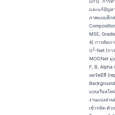
แก้ว).
การท
และแก้ปัญหา
ภาพแบบลึกส
Compositio
MSE, Gradie
4) การตัดภาพ
2
U
-Net
(การต
MODNet
มุ่
F, B, Alpha
ลดรัศมีสี
(
re
Background
แบบเรียลไทม
งานแบ่งส่วนที
เข้ารหัส-ตั