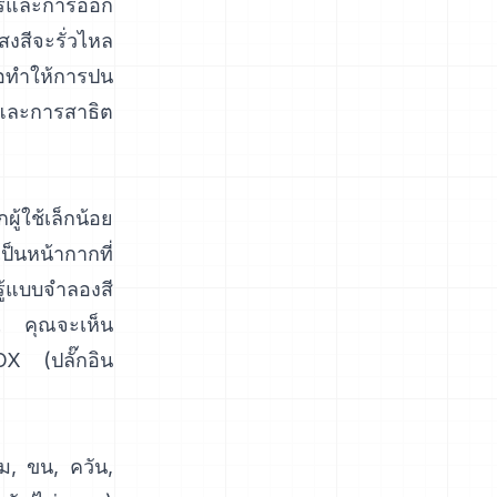
ตร์และการออก
สงสีจะรั่วไหล
อทำให้การปน
 และการสาธิต
ู้ใช้เล็กน้อย
็นหน้ากากที่
นรู้แบบจำลองสี
น. คุณจะเห็น
OX
(
ปลั๊กอิน
ม, ขน, ควัน,