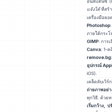
อินสแตนซ์
(
แจ้งได้
ที่สร
เครื่องมือยอ
Photoshop
ภายใต้กระโ
GIMP
:
การเ
Canva
: 1-คล
remove.bg
อุปกรณ์ App
iOS
).
เคล็ดลับเวิร
ถ่ายภาพอย่
ทุกวิธี. ด้ว
เริ่มกว้าง, ป