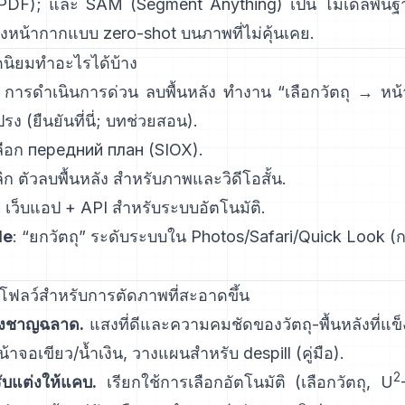
PDF
); และ
SAM (Segment Anything)
เป็น
โมเดลพื้น
้างหน้ากากแบบ zero-shot บนภาพที่ไม่คุ้นเคย.
ดนิยมทำอะไรได้บ้าง
: การดำเนินการด่วน
ลบพื้นหลัง
ทำงาน “เลือกวัตถุ → หน้
ปรง
(
ยืนยันที่นี่
;
บทช่วยสอน
).
ลือก передний план
(SIOX).
ิก
ตัวลบพื้นหลัง
สำหรับภาพและวิดีโอสั้น.
: เว็บแอป +
API
สำหรับระบบอัตโนมัติ.
le
: “
ยกวัตถุ
” ระดับระบบใน Photos/Safari/Quick Look
(
ก
์กโฟลว์สำหรับการตัดภาพที่สะอาดขึ้น
างชาญฉลาด.
แสงที่ดีและความคมชัดของวัตถุ-พื้นหลังที่แข็
ยหน้าจอเขียว/น้ำเงิน, วางแผนสำหรับ
despill
(
คู่มือ
).
2
รับแต่งให้แคบ.
เรียกใช้การเลือกอัตโนมัติ (เลือกวัตถุ,
U