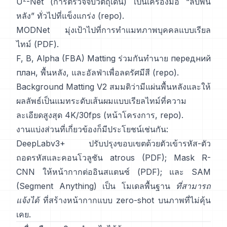
U
-Net
(การตรวจจับวัตถุเด่น) เป็นเครื่องมือ “ลบพื้น
หลัง” ทั่วไปที่แข็งแกร่ง
(
repo
).
MODNet
มุ่งเป้าไปที่การทำแมทภาพบุคคลแบบเรียล
ไทม์ (
PDF
).
F, B, Alpha (FBA) Matting
ร่วมกันทำนาย передний
план, พื้นหลัง, และอัลฟ่าเพื่อลดรัศมีสี
(
repo
).
Background Matting V2
สมมติว่ามีแผ่นพื้นหลังและให้
ผลลัพธ์เป็นแมทระดับเส้นผมแบบเรียลไทม์ที่ความ
ละเอียดสูงสุด 4K/30fps
(
หน้าโครงการ
,
repo
).
งานแบ่งส่วนที่เกี่ยวข้องก็มีประโยชน์เช่นกัน:
DeepLabv3+
ปรับปรุงขอบเขตด้วยตัวเข้ารหัส-ตัว
ถอดรหัสและคอนโวลูชัน atrous
(
PDF
);
Mask R-
CNN
ให้หน้ากากต่ออินสแตนซ์
(
PDF
); และ
SAM
(Segment Anything)
เป็น
โมเดลพื้นฐาน
ที่สามารถ
แจ้งได้
ที่สร้างหน้ากากแบบ zero-shot บนภาพที่ไม่คุ้น
เคย.