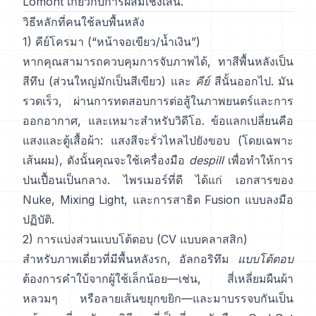
Lomont เกี่ยวกับการผสมเชิงเส้น
.
วิธีหลักที่คนใช้ลบพื้นหลัง
1) คีย์โครมา (“หน้าจอเขียว/น้ำเงิน”)
หากคุณสามารถควบคุมการจับภาพได้, ทาสีพื้นหลังเป็น
สีทึบ (ส่วนใหญ่มักเป็นสีเขียว) และ
คีย์
สีนั้นออกไป. มัน
รวดเร็ว, ผ่านการทดสอบการต่อสู้ในภาพยนตร์และการ
ออกอากาศ, และเหมาะสำหรับวิดีโอ. ข้อแลกเปลี่ยนคือ
แสงและตู้เสื้อผ้า: แสงสีจะรั่วไหลไปยังขอบ (โดยเฉพาะ
เส้นผม), ดังนั้นคุณจะใช้เครื่องมือ
despill
เพื่อทำให้การ
ปนเปื้อนเป็นกลาง. ไพรเมอร์ที่ดี ได้แก่
เอกสารของ
Nuke
,
Mixing Light
, และการสาธิต
Fusion
แบบลงมือ
ปฏิบัติ.
2) การแบ่งส่วนแบบโต้ตอบ (CV แบบคลาสสิก)
สำหรับภาพเดี่ยวที่มีพื้นหลังรก, อัลกอริทึม
แบบโต้ตอบ
ต้องการคำใบ้จากผู้ใช้เล็กน้อย—เช่น, สี่เหลี่ยมผืนผ้า
หลวมๆ หรือลายเส้นขยุกขยิก—และมาบรรจบกันเป็น