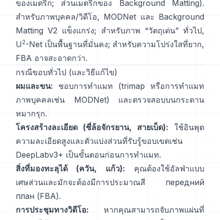
ของเมตริก
;
ส่วนเมตริกของ Background Matting
).
สำหรับภาพบุคคล/วิดีโอ,
MODNet
และ
Background
Matting V2
แข็งแกร่ง; สำหรับภาพ “วัตถุเด่น” ทั่วไป,
2
U
-Net
เป็นพื้นฐานที่มั่นคง; สำหรับความโปร่งใสที่ยาก,
FBA
อาจสะอาดกว่า.
กรณีขอบทั่วไป (และวิธีแก้ไข)
ผมและขน:
ชอบการทำแมท (trimap หรือการทำแมท
ภาพบุคคลเช่น
MODNet
) และตรวจสอบบนกระดาน
หมากรุก.
โครงสร้างละเอียด (ซี่ล้อจักรยาน, สายเบ็ด):
ใช้อินพุต
ความละเอียดสูงและตัวแบ่งส่วนที่รับรู้ขอบเขตเช่น
DeepLabv3+
เป็นขั้นตอนก่อนการทำแมท.
สิ่งที่มองทะลุได้ (ควัน, แก้ว):
คุณต้องใช้อัลฟ่าแบบ
เศษส่วนและมักจะต้องมีการประมาณสี передний
план
(
FBA
).
การประชุมทางวิดีโอ:
หากคุณสามารถจับภาพแผ่นที่