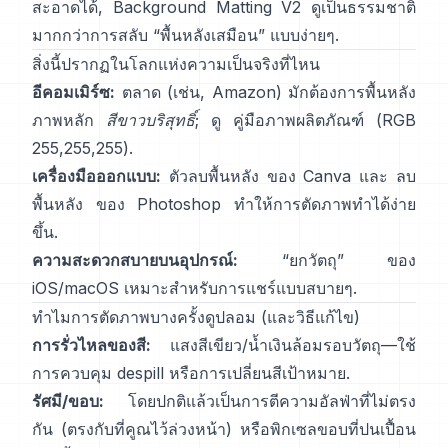
สะอาดได้,
Background Matting V2
ดูเป็นธรรมชาติ
มากกว่าการสลับ “พื้นหลังเสมือน” แบบง่ายๆ.
สิ่งนี้ปรากฏในโลกแห่งความเป็นจริงที่ไหน
อีคอมเมิร์ซ:
ตลาด (เช่น, Amazon) มักต้องการพื้นหลัง
ภาพหลัก
สีขาวบริสุทธิ์
; ดู
คู่มือภาพผลิตภัณฑ์
(RGB
255,255,255).
เครื่องมือออกแบบ:
ตัวลบพื้นหลัง
ของ Canva และ
ลบ
พื้นหลัง
ของ Photoshop
ทำให้การตัดภาพทำได้ง่าย
ขึ้น.
ความสะดวกสบายบนอุปกรณ์:
“
ยกวัตถุ
” ของ
iOS/macOS เหมาะสำหรับการแชร์แบบสบายๆ.
ทำไมการตัดภาพบางครั้งดูปลอม (และวิธีแก้ไข)
การรั่วไหลของสี:
แสงสีเขียว/น้ำเงินล้อมรอบวัตถุ—ใช้
การควบคุม despill
หรือการเปลี่ยนสีเป้าหมาย.
รัศมี/ขอบ:
โดยปกติแล้วเป็นการตีความอัลฟ่าที่ไม่ตรง
กัน (ตรงกับที่คูณไว้ล่วงหน้า) หรือพิกเซลขอบที่ปนเปื้อน