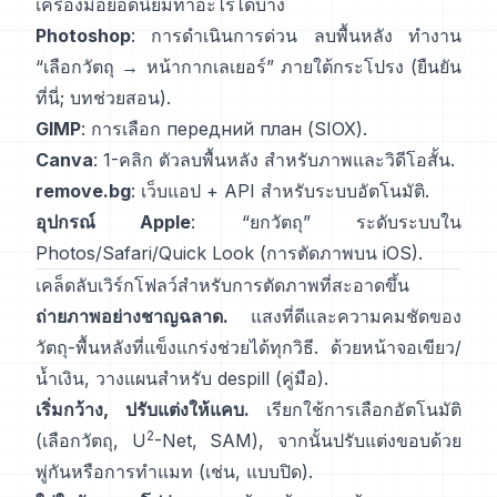
เครื่องมือยอดนิยมทำอะไรได้บ้าง
Photoshop
: การดำเนินการด่วน
ลบพื้นหลัง
ทำงาน
“เลือกวัตถุ → หน้ากากเลเยอร์” ภายใต้กระโปรง
(
ยืนยัน
ที่นี่
;
บทช่วยสอน
).
GIMP
:
การเลือก передний план
(SIOX).
Canva
: 1-คลิก
ตัวลบพื้นหลัง
สำหรับภาพและวิดีโอสั้น.
remove.bg
: เว็บแอป +
API
สำหรับระบบอัตโนมัติ.
อุปกรณ์ Apple
: “
ยกวัตถุ
” ระดับระบบใน
Photos/Safari/Quick Look
(
การตัดภาพบน iOS
).
เคล็ดลับเวิร์กโฟลว์สำหรับการตัดภาพที่สะอาดขึ้น
ถ่ายภาพอย่างชาญฉลาด.
แสงที่ดีและความคมชัดของ
วัตถุ-พื้นหลังที่แข็งแกร่งช่วยได้ทุกวิธี. ด้วยหน้าจอเขียว/
น้ำเงิน, วางแผนสำหรับ
despill
(
คู่มือ
).
เริ่มกว้าง, ปรับแต่งให้แคบ.
เรียกใช้การเลือกอัตโนมัติ
2
(เลือกวัตถุ,
U
-Net
,
SAM
), จากนั้นปรับแต่งขอบด้วย
พู่กันหรือการทำแมท (เช่น,
แบบปิด
).