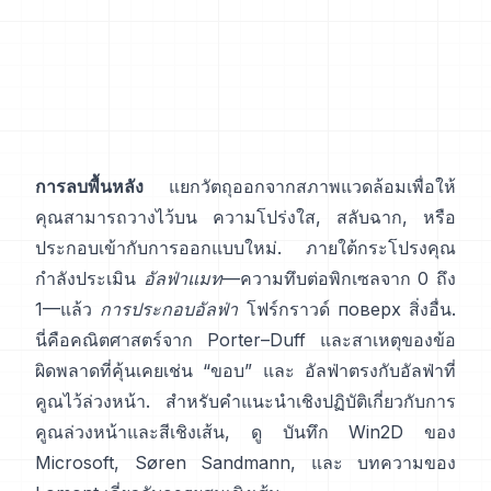
การลบพื้นหลัง
แยกวัตถุออกจากสภาพแวดล้อมเพื่อให้
คุณสามารถวางไว้บน ความโปร่งใส, สลับฉาก, หรือ
ประกอบเข้ากับการออกแบบใหม่. ภายใต้กระโปรงคุณ
กำลังประเมิน
อัลฟ่าแมท
—ความทึบต่อพิกเซลจาก 0 ถึง
1—แล้ว
การประกอบอัลฟ่า
โฟร์กราวด์ поверх สิ่งอื่น.
นี่คือคณิตศาสตร์จาก
Porter–Duff
และสาเหตุของข้อ
ผิดพลาดที่คุ้นเคยเช่น “ขอบ” และ
อัลฟ่าตรงกับอัลฟ่าที่
คูณไว้ล่วงหน้า
. สำหรับคำแนะนำเชิงปฏิบัติเกี่ยวกับการ
คูณล่วงหน้าและสีเชิงเส้น, ดู
บันทึก Win2D ของ
Microsoft
,
Søren Sandmann
, และ
บทความของ