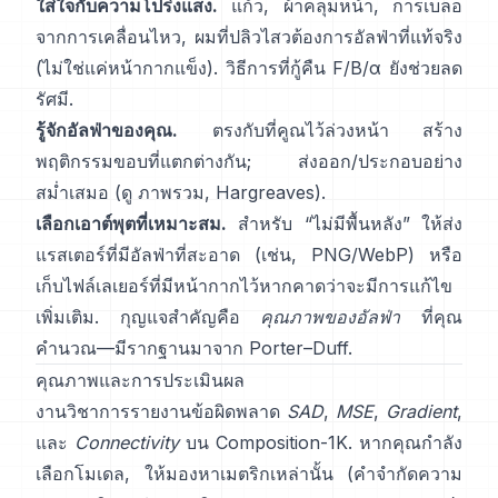
ใส่ใจกับความโปร่งแสง.
แก้ว, ผ้าคลุมหน้า, การเบลอ
จากการเคลื่อนไหว, ผมที่ปลิวไสวต้องการอัลฟ่าที่แท้จริง
(ไม่ใช่แค่หน้ากากแข็ง). วิธีการที่กู้คืน
F/B/α
ยังช่วยลด
รัศมี.
รู้จักอัลฟ่าของคุณ.
ตรงกับที่คูณไว้ล่วงหน้า
สร้าง
พฤติกรรมขอบที่แตกต่างกัน; ส่งออก/ประกอบอย่าง
สม่ำเสมอ (ดู
ภาพรวม
,
Hargreaves
).
เลือกเอาต์พุตที่เหมาะสม.
สำหรับ “ไม่มีพื้นหลัง” ให้ส่ง
แรสเตอร์ที่มีอัลฟ่าที่สะอาด (เช่น, PNG/WebP) หรือ
เก็บไฟล์เลเยอร์ที่มีหน้ากากไว้หากคาดว่าจะมีการแก้ไข
เพิ่มเติม. กุญแจสำคัญคือ
คุณภาพของอัลฟ่า
ที่คุณ
คำนวณ—มีรากฐานมาจาก
Porter–Duff
.
คุณภาพและการประเมินผล
งานวิชาการรายงานข้อผิดพลาด
SAD
,
MSE
,
Gradient
,
และ
Connectivity
บน
Composition-1K
. หากคุณกำลัง
เลือกโมเดล, ให้มองหาเมตริกเหล่านั้น
(
คำจำกัดความ