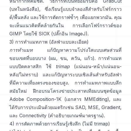
หน้ากากที่คมชัด. วิธีการที่เป็นที่ยอมรับคือ
GrabCut
(
บทในหนังสือ
), ซึ่งเรียนรู้แบบจำลองสีสำหรับโฟร์กราว
ด์/พื้นหลัง และใช้การตัดกราฟซ้ำๆ เพื่อแยกพวกมัน. คุณ
จะเห็นแนวคิดที่คล้ายกันใน
การเลือกโฟร์กราวด์ของ
GIMP
โดยใช้
SIOX
(
ปลั๊กอิน ImageJ
).
3) การทำแมทภาพ (อัลฟ่าแบบละเอียด)
การทำแมท
แก้ปัญหาความโปร่งใสแบบเศษส่วนที่
ขอบเขตที่บอบบาง (ผม, ขน, ควัน, แก้ว).
การทำแมท
แบบปิดคลาสสิก
ใช้
trimap
(แน่นอน-หน้า/แน่นอน-
หลัง/ไม่ทราบ) และแก้ปัญหาระบบเชิงเส้นสำหรับอัลฟ่า
ที่มีความเที่ยงตรงของขอบสูง.
การทำแมทภาพแบบลึก
สมัยใหม่
ฝึกอบรมโครงข่ายประสาทเทียมบนชุดข้อมูล
Adobe Composition-1K
(
เอกสาร MMEditing
), และ
ได้รับการประเมินด้วยเมตริกเช่น
SAD, MSE, Gradient,
และ Connectivity (
คำอธิบายเกณฑ์มาตรฐาน
).
4) การตัดภาพด้วยการเรียนรู้เชิงลึก (ไม่มี trimap)
2