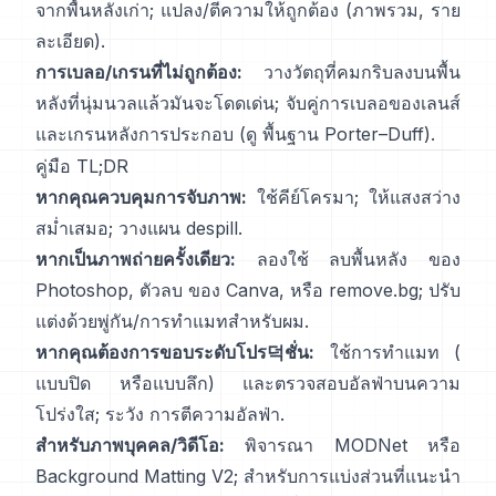
จากพื้นหลังเก่า; แปลง/ตีความให้ถูกต้อง
(
ภาพรวม
,
ราย
ละเอียด
).
การเบลอ/เกรนที่ไม่ถูกต้อง:
วางวัตถุที่คมกริบลงบนพื้น
หลังที่นุ่มนวลแล้วมันจะโดดเด่น; จับคู่การเบลอของเลนส์
และเกรนหลังการประกอบ (ดู
พื้นฐาน Porter–Duff
).
คู่มือ TL;DR
หากคุณควบคุมการจับภาพ:
ใช้คีย์โครมา; ให้แสงสว่าง
สม่ำเสมอ; วางแผน
despill
.
หากเป็นภาพถ่ายครั้งเดียว:
ลองใช้
ลบพื้นหลัง
ของ
Photoshop,
ตัวลบ
ของ Canva, หรือ
remove.bg
; ปรับ
แต่งด้วยพู่กัน/การทำแมทสำหรับผม.
หากคุณต้องการขอบระดับโปร덕ชั่น:
ใช้การทำแมท (
แบบปิด
หรือแบบลึก) และตรวจสอบอัลฟ่าบนความ
โปร่งใส; ระวัง
การตีความอัลฟ่า
.
สำหรับภาพบุคคล/วิดีโอ:
พิจารณา
MODNet
หรือ
Background Matting V2
; สำหรับการแบ่งส่วนที่แนะนำ