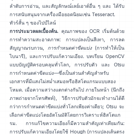
ลำดับการอ่าน, และสัญลักษณ์เลย์เอาต์อื่น ๆ และ ได้รับ
การสนับสนุนจากเครื่องมือยอดนิยมเช่น
Tesseract
.
ทัวร์สั้น ๆ ของไปป์ไลน์
การประมวลผลเบื้องต้น.
คุณภาพของ OCR เริ่มต้นด้วย
การทำความสะอาดภาพ: การแปลงเป็นสีเทา, การลด
สัญญาณรบกวน,
การกำหนดค่าขีดแบ่ง
(การทำให้เป็น
ไบนารี), และการปรับแก้ความเอียง. บทเรียน OpenCV
แบบบัญญัติครอบคลุมทั่วโลก,
การปรับตัว
และ
Otsu
การกำหนดค่าขีดแบ่ง—ซึ่งเป็นส่วนสำคัญสำหรับ
เอกสารที่มีแสงไม่สม่ำเสมอหรือฮิสโตแกรมแบบสอง
โหมด. เมื่อความสว่างแตกต่างกันไป ภายในหน้า (นึกถึง
ภาพถ่ายจากโทรศัพท์), วิธีการปรับตัวมักจะทำงานได้ดี
กว่าการกำหนดค่าขีดแบ่งทั่วโลกเพียงค่าเดียว; Otsu จะ
เลือกค่าขีดแบ่งโดยอัตโนมัติโดยการวิเคราะห์ฮิสโตแก
รม. การแก้ไขความเอียงก็มีความสำคัญเท่าเทียมกัน:
การปรับแก้ความเอียงโดยใช้ Hough (
การแปลงเส้นตรง