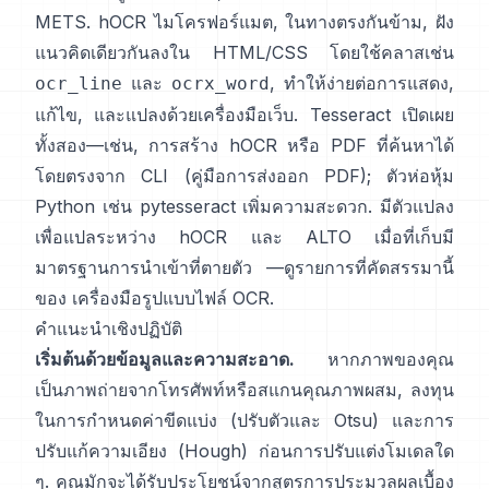
METS.
hOCR
ไมโครฟอร์แมต, ในทางตรงกันข้าม, ฝัง
แนวคิดเดียวกันลงใน HTML/CSS โดยใช้คลาสเช่น
และ
, ทำให้ง่ายต่อการแสดง,
ocr_line
ocrx_word
แก้ไข, และแปลงด้วยเครื่องมือเว็บ. Tesseract เปิดเผย
ทั้งสอง—เช่น, การสร้าง hOCR หรือ PDF ที่ค้นหาได้
โดยตรงจาก CLI (
คู่มือการส่งออก PDF
); ตัวห่อหุ้ม
Python เช่น
pytesseract
เพิ่มความสะดวก. มีตัวแปลง
เพื่อแปลระหว่าง hOCR และ ALTO เมื่อที่เก็บมี
มาตรฐานการนำเข้าที่ตายตัว —ดูรายการที่คัดสรรมานี้
ของ
เครื่องมือรูปแบบไฟล์ OCR
.
คำแนะนำเชิงปฏิบัติ
เริ่มต้นด้วยข้อมูลและความสะอาด.
หากภาพของคุณ
เป็นภาพถ่ายจากโทรศัพท์หรือสแกนคุณภาพผสม, ลงทุน
ในการกำหนดค่าขีดแบ่ง (
ปรับตัวและ Otsu
) และการ
ปรับแก้ความเอียง (
Hough
) ก่อนการปรับแต่งโมเดลใด
ๆ. คุณมักจะได้รับประโยชน์จากสูตรการประมวลผลเบื้อง