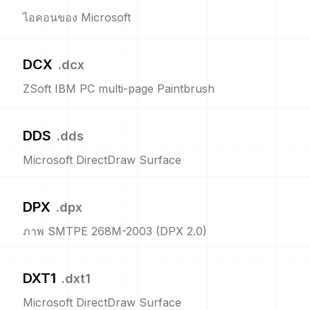
ไอคอนของ Microsoft
DCX
.
dcx
ZSoft IBM PC multi-page Paintbrush
DDS
.
dds
Microsoft DirectDraw Surface
DPX
.
dpx
ภาพ SMTPE 268M-2003 (DPX 2.0)
DXT1
.
dxt1
Microsoft DirectDraw Surface