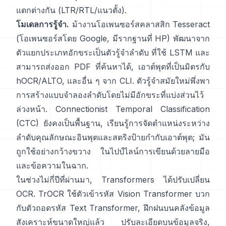
แตกต่างกัน (LTR/RTL/แนวตั้ง).
โมเดลการรู้จำ.
ม้างานโอเพนซอร์สคลาสสิก
Tesseract
(โอเพนซอร์สโดย Google, มีรากฐานที่ HP) พัฒนาจาก
ตัวแยกประเภทอักขระเป็นตัวรู้จำลำดับ ที่ใช้ LSTM และ
สามารถส่งออก PDF ที่ค้นหาได้,
เอาต์พุตที่เป็นมิตรกับ
hOCR/ALTO
, และอื่น ๆ จาก CLI. ตัวรู้จำสมัยใหม่พึ่งพา
การสร้างแบบจำลองลำดับโดยไม่มีอักขระที่แบ่งส่วนไว้
ล่วงหน้า.
Connectionist Temporal Classification
(CTC)
ยังคงเป็นพื้นฐาน, เรียนรู้การจัดตำแหน่งระหว่าง
ลำดับคุณลักษณะอินพุตและสตริงป้ายกำกับเอาต์พุต; มัน
ถูกใช้อย่างกว้างขวาง ในไปป์ไลน์การเขียนด้วยลายมือ
และข้อความในฉาก.
ในช่วงไม่กี่ปีที่ผ่านมา, Transformers ได้ปรับเปลี่ยน
OCR.
TrOCR
ใช้ตัวเข้ารหัส Vision Transformer บวก
กับตัวถอดรหัส Text Transformer, ฝึกฝนบนคลังข้อมูล
สังเคราะห์ขนาดใหญ่แล้ว ปรับละเอียดบนข้อมูลจริง,