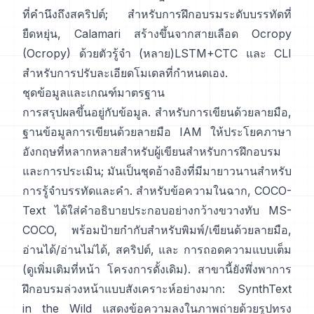
ที่คำนึงถึงสคริปต์; สำหรับการฝึกอบรมระดับบรรทัดที่
ยืดหยุ่น,
Calamari
สร้างขึ้นจากสายเลือด Ocropy
(
Ocropy
) ด้วยตัวรู้จำ (หลาย)LSTM+CTC และ CLI
สำหรับการปรับละเอียดโมเดลที่กำหนดเอง.
ชุดข้อมูลและเกณฑ์มาตรฐาน
การสรุปผลขึ้นอยู่กับข้อมูล. สำหรับการเขียนด้วยลายมือ,
ฐานข้อมูลการเขียนด้วยลายมือ IAM
ให้ประโยคภาษา
อังกฤษที่หลากหลายสำหรับผู้เขียนสำหรับการฝึกอบรม
และการประเมิน; มันเป็นชุดอ้างอิงที่มีมายาวนานสำหรับ
การรู้จำบรรทัดและคำ. สำหรับข้อความในฉาก,
COCO-
Text
ได้ใส่คำอธิบายประกอบอย่างกว้างขวางทับ MS-
COCO, พร้อมป้ายกำกับสำหรับพิมพ์/เขียนด้วยลายมือ,
อ่านได้/อ่านไม่ได้, สคริปต์, และ การถอดความแบบเต็ม
(ดูเพิ่มเติมที่หน้า
โครงการดั้งเดิม
). สาขานี้ยังพึ่งพาการ
ฝึกอบรมล่วงหน้าแบบสังเคราะห์อย่างมาก:
SynthText
in the Wild
แสดงข้อความลงในภาพถ่ายด้วยรูปทรง