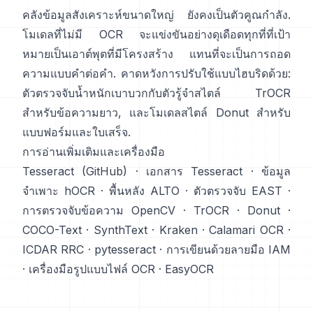
คลังข้อมูลสังเคราะห์ขนาดใหญ่
ยังคงเป็นตัวคูณกำลัง.
โมเดลที่ไม่มี OCR จะแข่งขันอย่างดุเดือดทุกที่ที่เป้า
หมายเป็นเอาต์พุตที่มีโครงสร้าง แทนที่จะเป็นการถอด
ความแบบคำต่อคำ. คาดหวังการปรับใช้แบบไฮบริดด้วย:
ตัวตรวจจับน้ำหนักเบาบวกกับตัวรู้จำสไตล์ TrOCR
สำหรับข้อความยาว, และโมเดลสไตล์ Donut สำหรับ
แบบฟอร์มและใบเสร็จ.
การอ่านเพิ่มเติมและเครื่องมือ
Tesseract (GitHub)
·
เอกสาร Tesseract
·
ข้อมูล
จำเพาะ hOCR
·
พื้นหลัง ALTO
·
ตัวตรวจจับ EAST
·
การตรวจจับข้อความ OpenCV
·
TrOCR
·
Donut
·
COCO-Text
·
SynthText
·
Kraken
·
Calamari OCR
·
ICDAR RRC
·
pytesseract
·
การเขียนด้วยลายมือ IAM
·
เครื่องมือรูปแบบไฟล์ OCR
·
EasyOCR