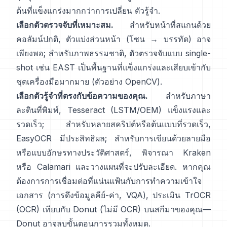
ต้นที่แข็งแกร่งมากกว่าการเปลี่ยน ตัวรู้จำ.
เลือกตัวตรวจจับที่เหมาะสม.
สำหรับหน้าที่สแกนด้วย
คอลัมน์ปกติ, ตัวแบ่งส่วนหน้า (โซน → บรรทัด) อาจ
เพียงพอ; สำหรับภาพธรรมชาติ, ตัวตรวจจับแบบ single-
shot เช่น
EAST
เป็นพื้นฐานที่แข็งแกร่งและเสียบเข้ากับ
ชุดเครื่องมือมากมาย (
ตัวอย่าง OpenCV
).
เลือกตัวรู้จำที่ตรงกับข้อความของคุณ.
สำหรับภาษา
ละตินที่พิมพ์,
Tesseract (LSTM/OEM)
แข็งแรงและ
รวดเร็ว; สำหรับหลายสคริปต์หรือต้นแบบที่รวดเร็ว,
EasyOCR
มีประสิทธิผล; สำหรับการเขียนด้วยลายมือ
หรือแบบอักษรทางประวัติศาสตร์, พิจารณา
Kraken
หรือ
Calamari
และวางแผนที่จะปรับละเอียด. หากคุณ
ต้องการการเชื่อมต่อที่แน่นแฟ้นกับการทำความเข้าใจ
เอกสาร (การดึงข้อมูลคีย์-ค่า, VQA), ประเมิน
TrOCR
(OCR) เทียบกับ
Donut
(ไม่มี OCR) บนสกีมาของคุณ—
Donut อาจลบขั้นตอนการรวมทั้งหมด.