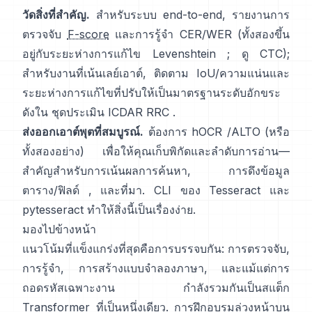
วัดสิ่งที่สำคัญ.
สำหรับระบบ end-to-end, รายงานการ
ตรวจจับ
F-score
และการรู้จำ CER/WER (ทั้งสองขึ้น
อยู่กับระยะห่างการแก้ไข Levenshtein ; ดู
CTC
);
สำหรับงานที่เน้นเลย์เอาต์, ติดตาม IoU/ความแน่นและ
ระยะห่างการแก้ไขที่ปรับให้เป็นมาตรฐานระดับอักขระ
ดังใน
ชุดประเมิน ICDAR RRC
.
ส่งออกเอาต์พุตที่สมบูรณ์.
ต้องการ
hOCR
/
ALTO
(หรือ
ทั้งสองอย่าง) เพื่อให้คุณเก็บพิกัดและลำดับการอ่าน—
สำคัญสำหรับการเน้นผลการค้นหา, การดึงข้อมูล
ตาราง/ฟิลด์ , และที่มา. CLI ของ Tesseract และ
pytesseract
ทำให้สิ่งนี้เป็นเรื่องง่าย.
มองไปข้างหน้า
แนวโน้มที่แข็งแกร่งที่สุดคือการบรรจบกัน: การตรวจจับ,
การรู้จำ, การสร้างแบบจำลองภาษา, และแม้แต่การ
ถอดรหัสเฉพาะงาน กำลังรวมกันเป็นสแต็ก
Transformer ที่เป็นหนึ่งเดียว. การฝึกอบรมล่วงหน้าบน