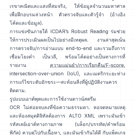
เรขาคณิตและแสงที่สมจริง, ให้ข้อมูลจำนวนมหาศาล
เพื่อฝึกอบรมล่วงหน้า ตัวตรวจจับและตัวรู้จำ (อ้างอิง
โค้ดและข้อมูล
).
การแข่งขันภายใต้
ICDAR’s Robust Reading
ร่มช่วย
ให้การประเมินผลเป็นไปอย่างมีเหตุผล. งานล่าสุดเน้น
การตรวจจับ/การอ่านแบบ end-to-end และรวมถึงการ
เชื่อมโยงคำ เป็นวลี, พร้อมโค้ดอย่างเป็นทางการที่
รายงาน
ความแม่นยำ/การเรียกคืน/F-score
,
intersection-over-union (IoU), และเมตริกระยะห่าง
การแก้ไขระดับอักขระ—สะท้อนสิ่งที่ผู้ปฏิบัติงานควร
ติดตาม.
รูปแบบเอาต์พุตและการใช้งานดาวน์สตรีม
OCR ไม่ค่อยจบลงที่ข้อความธรรมดา. หอจดหมายเหตุ
และห้องสมุดดิจิทัลต้องการ
ALTO XML
เพราะมันเข้า
รหัสเลย์เอาต์ทางกายภาพ (บล็อก/บรรทัด/คำพร้อม
พิกัด) ควบคู่ไปกับเนื้อหา, และมันเข้ากันได้ดี กับแพ็คเกจ