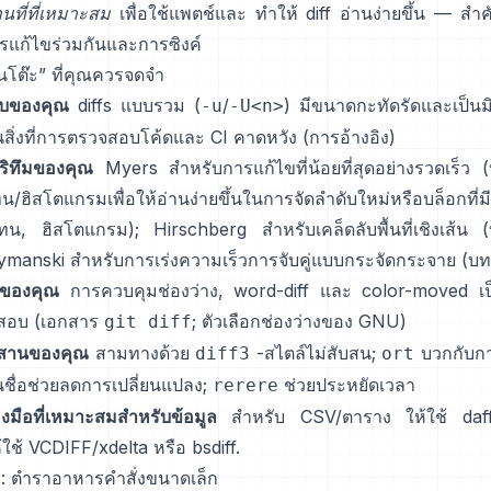
นที่ที่เหมาะสม
เพื่อใช้แพตช์และ ทำให้ diff อ่านง่ายขึ้น — สำคั
รแก้ไขร่วมกันและการซิงค์
นโต๊ะ” ที่คุณควรจดจำ
แบบของคุณ
diffs แบบรวม (
/
) มีขนาดกะทัดรัดและเป็นม
-u
-U<n>
นสิ่งที่การตรวจสอบโค้ดและ CI คาดหวัง
(
การอ้างอิง
)
กอริทึมของคุณ
Myers สำหรับการแก้ไขที่น้อยที่สุดอย่างรวดเร็ว
(
ฮิสโตแกรมเพื่อให้อ่านง่ายขึ้นในการจัดลำดับใหม่หรือบล็อกที่มีเ
ทน
,
ฮิสโตแกรม
); Hirschberg สำหรับเคล็ดลับพื้นที่เชิงเส้น
(
manski สำหรับการเร่งความเร็วการจับคู่แบบกระจัดกระจาย
(
บท
ช์ของคุณ
การควบคุมช่องว่าง, word-diff และ color-moved เป
สอบ
(
เอกสาร
;
ตัวเลือกช่องว่างของ GNU
)
git diff
รผสานของคุณ
สามทางด้วย
-สไตล์ไม่สับสน;
บวกกับก
diff3
ort
นชื่อช่วยลดการเปลี่ยนแปลง;
ช่วยประหยัดเวลา
rerere
่องมือที่เหมาะสมสำหรับข้อมูล
สำหรับ CSV/ตาราง ให้ใช้
daf
้ใช้
VCDIFF/xdelta
หรือ
bsdiff
.
 ตำราอาหารคำสั่งขนาดเล็ก