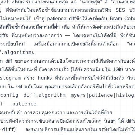
่งเป้าไปที่สคริปต์แก้ไขที่น้อยที่สุด แต่ “น้อยที่สุด” ≠ “อ่านง่ายที
 ที่จัดลำดับใหม่หรือซ้ำซ้อนสามารถหลอกอัลกอริทึม SES บริสุท
่ไม่เหมาะสมได้ เข้าสู่
patience diff
ซึ่งให้เครดิตกับ Bram Coh
ัดที่ไม่ซ้ำกันและมีความถี่ต่ำ
เพื่อ ทำให้การจัดตำแหน่งมีเสถียรภ
iffs ที่มนุษย์พบว่าสะอาดกว่า — โดยเฉพาะในโค้ดที่มี ฟังก์ชันท
จัดระเบียบใหม่ เครื่องมือมากมายเปิดเผยสิ่งนี้ผ่านตัวเลือก “
).
f.algorithm
m diff
ขยายความอดทนด้วยฮิสโตแกรมความถี่เพื่อจัดการกับองค์
้อยได้ดีขึ้นในขณะที่ ยังคงความเร็ว (ได้รับความนิยมใน
JGit
) หาก
สร้าง hunks ที่ชัดเจนขึ้นสำหรับไฟล์ที่มีเสียงดัง นั่
stogram
บ ใน Git สมัยใหม่ คุณสามารถเลือกอัลกอริทึมได้ทั่วโลกหรือต่
config diff.algorithm myers|patience|histog
.
ff --patience
จนระดับคำ การควบคุมช่องว่าง และการเน้นโค้ดที่ย้าย
บบรรทัดมีความกระชับแต่อาจปิดบังการแก้ไขเล็กๆ น้อยๆ ได้
dif
) จะระบายสีการเปลี่ยนแปลงภายในบรรทัดโดยไม่ทำให
-diff