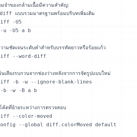
มจำของกล้ามเนื้อมีความสำคัญ:
iff แบบรวมมาตรฐานพร้อมบริบทเพิ่มเติม

iff -U5

-u -U5 a b

วามชัดเจนระดับคำสำหรับบรรทัดยาวหรือร้อยแก้ว

iff --word-diff

้นเสียงรบกวนจากช่องว่างหลังจากการจัดรูปแบบใหม่

iff -b -w --ignore-blank-lines

-b -w -B a b

โค้ดที่ย้ายระหว่างการตรวจสอบ

iff --color-moved

onfig --global diff.colorMoved default
