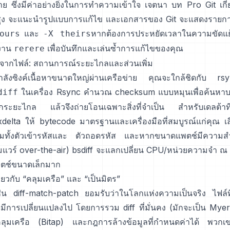
าย ซึ่งมีค่าอย่างยิ่งในการทำความเข้าใจ เจตนา บท Pro Git เกี่
ูง
จะแนะนำรูปแบบการแก้ไข และเอกสารของ Git จะแสดงรายการ
และ
หากต้องการประหยัดเวลาในความขัดแย้งท
ours
-X theirs
้งาน
เพื่อบันทึกและเล่นซ้ำการแก้ไขของคุณ
rerere
จากไฟล์: สถานการณ์ระยะไกลและส่วนเพิ่ม
ลังซิงค์เนื้อหาขนาดใหญ่ผ่านเครือข่าย คุณจะใกล้ชิดกับ
rs
ในเครื่อง Rsync คำนวณ checksum แบบหมุนเพื่อค้นหาบล
diff
ะยะไกล แล้วจึงถ่ายโอนเฉพาะสิ่งที่จำเป็น สำหรับเดลต้าที่
delta
ให้ bytecode มาตรฐานและเครื่องมือที่สมบูรณ์แก่คุณ เลื
มทั้งตัวเข้ารหัสและ ตัวถอดรหัส และหากขนาดแพตช์มีความสำ
์มแวร์ over-the-air)
bsdiff
จะแลกเปลี่ยน CPU/หน่วยความจำ ณ 
ตช์ขนาดเล็กมาก
ี่ยวกับ “คลุมเครือ” และ “เป็นมิตร”
่น
diff-match-patch
ยอมรับว่าในโลกแห่งความเป็นจริง ไฟล์ท
มีการเปลี่ยนแปลงไป โดยการรวม diff ที่มั่นคง (มักจะเป็น Myer
คลุมเครือ
(
Bitap
) และกฎการล้างข้อมูลที่กำหนดค่าได้ พวก