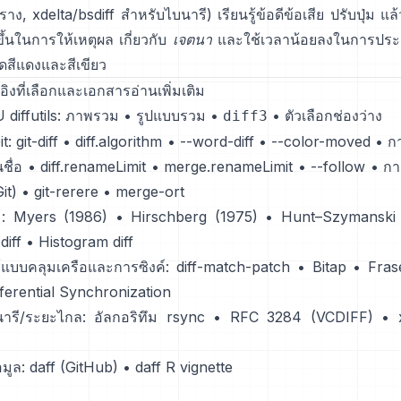
าง, xdelta/bsdiff สำหรับไบนารี) เรียนรู้ข้อดีข้อเสีย ปรับปุ่ม แล
้นในการให้เหตุผล เกี่ยวกับ
เจตนา
และใช้เวลาน้อยลงในการประ
ดสีแดงและสีเขียว
งอิงที่เลือกและเอกสารอ่านเพิ่มเติม
 diffutils:
ภาพรวม
•
รูปแบบรวม
•
•
ตัวเลือกช่องว่าง
diff3
t:
git-diff
•
diff.algorithm
•
--word-diff
•
--color-moved
•
ก
ชื่อ
•
diff.renameLimit
•
merge.renameLimit
•
--follow
•
กา
it)
•
git-rerere
•
merge-ort
:
Myers (1986)
•
Hirschberg (1975)
•
Hunt–Szymanski 
diff
•
Histogram diff
แบบคลุมเครือและการซิงค์:
diff-match-patch
•
Bitap
•
Fras
fferential Synchronization
นารี/ระยะไกล:
อัลกอริทึม rsync
•
RFC 3284 (VCDIFF)
•
มูล:
daff (GitHub)
•
daff R vignette