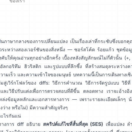
ของเรา
ป็นภาษากลางของการเปลี่ยนแปลง เป็นเรื่องเล่าที่กระชับซึ่งบอกคุ
วระหว่างสองเวอร์ชันของสิ่งหนึ่ง — ซอร์สโค้ด ร้อยแก้ว ชุดข้
งคับให้คุณอ่านทุกอย่างอีกครั้ง เบื้องหลังสัญลักษณ์ไม่กี่ตัวนั้น (
,
+
ัลกอริทึม ฮิวริสติก และรูปแบบที่ลึกซึ้ง ที่สร้างสมดุลระหว่า
ความเร็ว และความเข้าใจของมนุษย์ บทความนี้เป็นการเดินทางเชิง
ึมสู่เวิร์กโฟลว์ของ diffs: วิธีการคำนวณ วิธีการจัดรูปแบบ วิธีที่ 
และวิธีปรับแต่งเพื่อการตรวจสอบที่ดีขึ้น ตลอดทาง เราจะอ้างอิ
หล่งข้อมูลหลักและเอกสารทางการ — เพราะรายละเอียดเล็กๆ น้
งว่าง หรือไม่) มีความสำคัญจริงๆ
ออะไรกันแน่
นทางการ diff อธิบาย
สคริปต์แก้ไขที่สั้นที่สุด (SES)
เพื่อแปลง ลำ