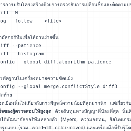
รการปรับโครงสร้างด้วยการตรวจจับการเปลี่ยนชื่อและติดตามประวั
iff -M

og --follow -- <file>

ัลกอริทึมเพื่อให้อ่านง่ายขึ้น

iff --patience

iff --histogram

onfig --global diff.algorithm patience

รทัดฐานในเครื่องหมายความขัดแย้ง

config --global merge.conflictStyle diff3
ิดท้าย
อดเยี่ยมนั้นไม่เกี่ยวกับการพิสูจน์ความน้อยที่สุดมากนัก แต่เกี่ยวกั
จของผู้ตรวจสอบให้สูงสุด
ด้วยต้นทุนทางปัญญาที่น้อยที่สุด นั่นคื
ศได้พัฒนาอัลกอริทึมหลายตัว (Myers, ความอดทน, ฮิสโตแก
ูปแบบ (รวม, word-diff, color-moved) และเครื่องมือที่รับรู้โ