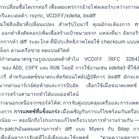
รเปลี่ยนชื่อไดเรกทอรี
เพื่อเผยแพร่การย้ายโฟลเดอร์ระหว่างการ
ารีและเดลต้า: rsync, VCDIFF/xdelta, bsdiff
่ใช่สิ่งเดียวที่เปลี่ยนแปลง สำหรับไบนารี คุณมักจะต้องการ
ก
อกคำสั่งคัดลอก/เพิ่มเพื่อสร้างเป้าหมายจาก แหล่งที่มา
อัลกอร
เบิกการทำ diff
ระยะไกล
ที่มีประสิทธิภาพโดยใช้ checksum แบบหมุ
็อก ผ่านเครือข่าย ลดแบนด์วิดท์
กำหนดมาตรฐานรูปแบบเดลต้าทั่วไป
VCDIFF (RFC 3284
e ของ
,
และ
โดยมี การใช้งานเช่น
xdelta3
ที่ใช
ADD
COPY
RUN
ารี สำหรับแพตช์ขนาดกะทัดรัดบนไฟล์ปฏิบัติการ
bsdiff
มักจะส
มากผ่านอาร์เรย์ต่อท้ายและการบีบอัด เลือกใช้เมื่อขนาดแพต
ะการสร้างสามารถทำได้แบบออฟไลน์
อความนอกเหนือจากซอร์สโค้ด: การจับคู่แบบคลุมเครือและการแพต
้องการ
การแพตช์ที่แข็งแกร่ง
เมื่อเผชิญกับการแก้ไขพร้อมกันหรือบร
็กน้อย — ลองนึกถึงโปรแกรมแก้ไขหรือระบบการทำงานร่วมกัน 
ch-patch
มันผสมผสานการทำ diff แบบ Myers กับ
Bitap
กา
เพื่อค้นหาการจับคู่ที่ใกล้เคียงและใช้แพตช์ “ตามความพยายามที