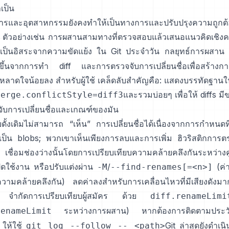
ำเป็น
ารและอุตสาหกรรมยังคงทำให้เป็นทางการและปรับปรุงความถูกต
ตัวอย่างเช่น การผสานสามทางที่ตรวจสอบแล้วเสนอแนวคิดเชิ
ป็นอิสระจากความขัดแย้ง ใน Git ประจำวัน กลยุทธ์การผสาน
งขึ้นจากการทำ diff และการตรวจจับการเปลี่ยนชื่อเพื่อสร้างการ
ลาดใจน้อยลง สำหรับผู้ใช้ เคล็ดลับสำคัญคือ: แสดงบรรทัดฐาน
และรวมบ่อยๆ เพื่อให้ diffs มี
merge.conflictStyle=diff3
ับการเปลี่ยนชื่อและเกณฑ์ของมัน
ดั้งเดิมไม่สามารถ “เห็น” การเปลี่ยนชื่อได้เนื่องจากการกำหนดที่อ
์เป็น blobs; พวกเขาเห็นเพียงการลบและการเพิ่ม
ฮิวริสติกการต
เชื่อมช่องว่างนั้นโดยการเปรียบเทียบความคล้ายคลึงกันระหว่างคู่ท
ิดใช้งาน หรือปรับแต่งผ่าน
/
(ค่า
-M
--find-renames[=<n>]
มคล้ายคลึงกัน) ลดค่าลงสำหรับการเคลื่อนไหวที่มีเสียงดังมา
จำกัดการเปรียบเทียบผู้สมัคร
ด้วย
diff.renameLimi
ระหว่างการผสาน) หากต้องการติดตามประวั
renameLimit
 ให้ใช้
Git ล่าสุดยังดำเน
git log --follow -- <path>