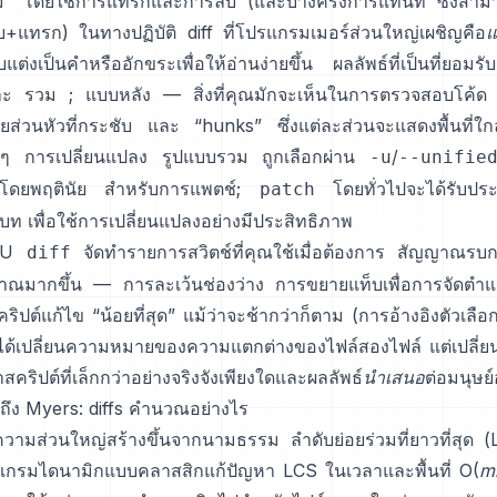
ม่” โดยใช้การแทรกและการลบ (และบางครั้งการแทนที่ ซึ่งสา
บ+แทรก) ในทางปฏิบัติ diff ที่โปรแกรมเมอร์ส่วนใหญ่เผชิญคือ
แ
ับแต่งเป็นคำหรืออักขระเพื่อให้อ่านง่ายขึ้น ผลลัพธ์ที่เป็นที่ยอมรั
ละ
รวม
; แบบหลัง — สิ่งที่คุณมักจะเห็นในการตรวจสอบโค้ด
วยส่วนหัวที่กระชับ และ “hunks” ซึ่งแต่ละส่วนจะแสดงพื้นที่ใก
ๆ การเปลี่ยนแปลง รูปแบบรวม ถูกเลือกผ่าน
/
-u
--unifie
โดยพฤตินัย สำหรับการแพตช์;
โดยทั่วไปจะได้รับปร
patch
ิบท
เพื่อใช้การเปลี่ยนแปลงอย่างมีประสิทธิภาพ
GNU
จัดทำรายการสวิตช์ที่คุณใช้เมื่อต้องการ สัญญาณรบ
diff
ณมากขึ้น — การละเว้นช่องว่าง การขยายแท็บเพื่อการจัดตำแ
ิปต์แก้ไข “น้อยที่สุด” แม้ว่าจะช้ากว่าก็ตาม
(
การอ้างอิงตัวเลือ
ม่ได้เปลี่ยนความหมายของความแตกต่างของไฟล์สองไฟล์ แต่เปลี่ย
าสคริปต์ที่เล็กกว่าอย่างจริงจังเพียงใดและผลลัพธ์
นำเสนอ
ต่อมนุษย์
ถึง Myers: diffs คำนวณอย่างไร
อความส่วนใหญ่สร้างขึ้นจากนามธรรม
ลำดับย่อยร่วมที่ยาวที่สุด 
แกรมไดนามิกแบบคลาสสิกแก้ปัญหา LCS ในเวลาและพื้นที่ O(
m