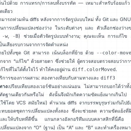
้นไปด้วย การแทรก/การลบทั้งบรรทัด — เหมาะสำหรับร้อยแก้ว
ดเดียว
สามารถท่วมท้น diffs หลังจากการจัดรูปแบบใหม่ ทั้ง Git และ GN
้นการเปลี่ยนแปลงช่องว่าง
ในระดับต่างๆ และ
ตัวเลือกช่องว่
,
,
) ช่วยเมื่อตัวจัดรูปแบบทำงาน; คุณจะเห็น การแก้ไข
-w
-B
เป็นเสียงรบกวนจากการจัดตำแหน่ง
ย้ายไปทั้งชุด Git สามารถ
เน้นบล็อกที่ย้าย
ด้วย
--color-mov
กจาก “แก้ไข” ด้วยสายตา ซึ่งช่วยให้ ผู้ตรวจสอบตรวจสอบว่าการ
ไขที่ไม่ได้ตั้งใจไว้ ทำให้คงอยู่ผ่าน
.
diff.colorMoved
บริการของการผสาน: สองทางเทียบกับสามทางและ
diff3
ทาง
เปรียบเทียบสองเวอร์ชันอย่างแน่นอน ไม่สามารถบอกได้ว่าทั้
ัดฐานเดียวกันหรือไม่ ดังนั้นจึงมักเกิดความขัดแย้งมากเกินไป
ใช้โดย VCS สมัยใหม่) คำนวณ diffs
จากบรรพบุรุษร่วมกัน
ไปยั
ะทบยอดชุดการเปลี่ยนแปลงทั้งสอง ซึ่งจะช่วยลด ความขัดแย้งที่
ละให้บริบทที่ดีขึ้น แกนกลางอัลกอริทึมแบบคลาสสิกที่นี่คือ
ปลี่ยนแปลงจาก “O” (ฐาน) เป็น “A” และ “B” และทำเครื่องหม