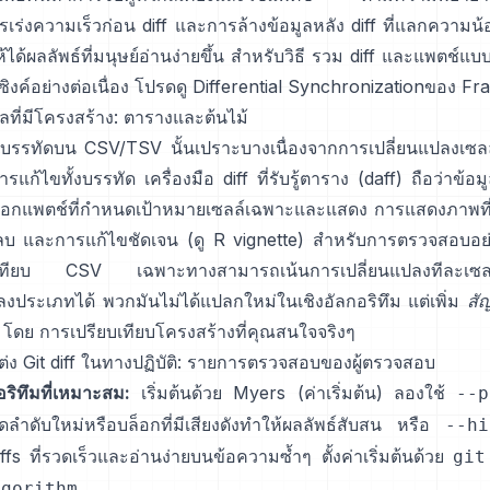
เร่งความเร็วก่อน diff และการล้างข้อมูลหลัง diff ที่แลกความน้อย
ให้ได้ผลลัพธ์ที่มนุษย์อ่านง่ายขึ้น สำหรับวิธี รวม diff และแพตช์แบ
ิงค์อย่างต่อเนื่อง โปรดดู
Differential Synchronization
ของ Fra
มูลที่มีโครงสร้าง: ตารางและต้นไม้
บบรรทัดบน CSV/TSV นั้นเปราะบางเนื่องจากการเปลี่ยนแปลงเซลล
ารแก้ไขทั้งบรรทัด
เครื่องมือ diff ที่รับรู้ตาราง (daff)
ถือว่าข้อม
ออกแพตช์ที่กำหนดเป้าหมายเซลล์เฉพาะและแสดง การแสดงภาพที
รลบ และการแก้ไขชัดเจน (ดู
R vignette
) สำหรับการตรวจสอบอย่
ยบเทียบ CSV เฉพาะทางสามารถเน้นการเปลี่ยนแปลงทีละเซล
ลงประเภทได้ พวกมันไม่ได้แปลกใหม่ในเชิงอัลกอริทึม แต่เพิ่ม
สั
โดย การเปรียบเทียบโครงสร้างที่คุณสนใจจริงๆ
่ง Git diff ในทางปฏิบัติ: รายการตรวจสอบของผู้ตรวจสอบ
อริทึมที่เหมาะสม:
เริ่มต้นด้วย Myers (ค่าเริ่มต้น) ลองใช้
--p
ลำดับใหม่หรือบล็อกที่มีเสียงดังทำให้ผลลัพธ์สับสน หรือ
--hi
ffs ที่รวดเร็วและอ่านง่ายบนข้อความซ้ำๆ ตั้งค่าเริ่มต้นด้วย
git
.
lgorithm …