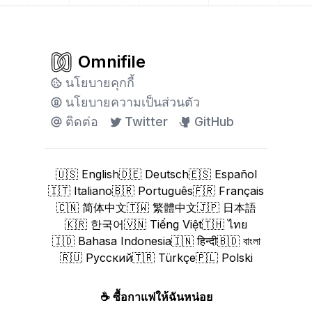
Omnifile
นโยบายคุกกี้
นโยบายความเป็นส่วนตัว
ติดต่อ
Twitter
GitHub
🇺🇸 English
🇩🇪 Deutsch
🇪🇸 Español
🇮🇹 Italiano
🇧🇷 Português
🇫🇷 Français
🇨🇳 简体中文
🇹🇼 繁體中文
🇯🇵 日本語
🇰🇷 한국어
🇻🇳 Tiếng Việt
🇹🇭 ไทย
🇮🇩 Bahasa Indonesia
🇮🇳 हिन्दी
🇧🇩 বাংলা
🇷🇺 Русский
🇹🇷 Türkçe
🇵🇱 Polski
☕
ซื้อกาแฟให้ฉันหน่อย