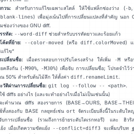
บกวน:
สำหรับการแก้ไขเฉพาะสไตล์ ให้ใช้แฟล็กช่องว่าง (
,
-b
) เพื่อมุ่งเน้นไปที่การเปลี่ยนแปลงที่สำคัญ นอก 
-blank-lines
มช่องว่างของ GNU diff
.
รรทัด:
ช่วยสำหรับบรรทัดยาวและร้อยแก้ว
--word-diff
้ดที่ย้าย:
(หรือ
) แ
--color-moved
diff.colorMoved
แก้ไข”
เปลี่ยนชื่อ:
เมื่อตรวจสอบการปรับโครงสร้าง ให้เพิ่ม
หรือ
-M
ยคลึงกัน (
,
) เพื่อจับ การเปลี่ยนชื่อ; โปรดจำไว้ว่า
-M90%
-M30%
 50% สำหรับต้นไม้ลึก ให้ตั้งค่า
.
diff.renameLimit
วัติผ่านการเปลี่ยนชื่อ:
.
git log --follow -- <path>
้ diffs อย่างไร (และจะทำอย่างไรเมื่อไม่เป็นเช่นนั้น)
นจะคำนวณ diffs สองรายการ (BASE→OURS, BASE→THEI
้ทั้งสองกับ BASE กลยุทธ์เช่น
จัดระเบียบสิ่งนี้ในระดับใ
ort
ับการเปลี่ยนชื่อ (รวมถึงการย้ายระดับไดเรกทอรี) และ ฮิวริสต
้ง เมื่อเกิดความขัดแย้ง
จะเพิ่มบริบท
--conflict=diff3