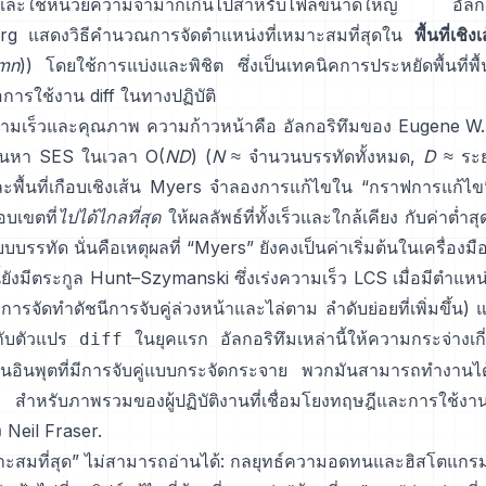
ปและใช้หน่วยความจำมากเกินไปสำหรับไฟล์ขนาดใหญ่
อัลก
rg
แสดงวิธีคำนวณการจัดตำแหน่งที่เหมาะสมที่สุดใน
พื้นที่เชิง
mn
)) โดยใช้การแบ่งและพิชิต ซึ่งเป็นเทคนิคการประหยัดพื้นที่พื้
อการใช้งาน diff ในทางปฏิบัติ
ามเร็วและคุณภาพ ความก้าวหน้าคือ
อัลกอริทึมของ Eugene W.
ค้นหา SES ในเวลา O(
ND
) (
N
≈ จำนวนบรรทัดทั้งหมด,
D
≈ ระย
ละพื้นที่เกือบเชิงเส้น Myers จำลองการแก้ไขใน “กราฟการแก้ไข
บเขตที่
ไปได้ไกลที่สุด
ให้ผลลัพธ์ที่ทั้งเร็วและใกล้เคียง กับค่าต่ำส
แบบบรรทัด นั่นคือเหตุผลที่ “Myers” ยังคงเป็นค่าเริ่มต้นในเครื่อง
ยังมีตระกูล
Hunt–Szymanski
ซึ่งเร่งความเร็ว LCS เมื่อมีตำแหน
การจัดทำดัชนีการจับคู่ล่วงหน้าและไล่ตาม ลำดับย่อยที่เพิ่มขึ้น)
งกับตัวแปร
ในยุคแรก อัลกอริทึมเหล่านี้ให้ความกระจ่างเกี่
diff
 ในอินพุตที่มีการจับคู่แบบกระจัดกระจาย พวกมันสามารถทำงานได้
 สำหรับภาพรวมของผู้ปฏิบัติงานที่เชื่อมโยงทฤษฎีและการใช้ง
 Neil Fraser
.
หมาะสมที่สุด” ไม่สามารถอ่านได้: กลยุทธ์ความอดทนและฮิสโตแกร