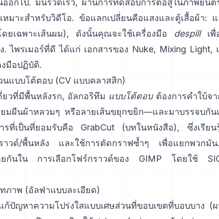
้นออกไป. มันรวดเร็ว, ผ่านการทดสอบการต่อสู้ในภาพยน
มาะสำหรับวิดีโอ. ข้อแลกเปลี่ยนคือแสงและตู้เสื้อผ้า: แ
ดยเฉพาะเส้นผม), ดังนั้นคุณจะใช้เครื่องมือ
despill
เพื่
ง. ไพรเมอร์ที่ดี ได้แก่
เอกสารของ Nuke
,
Mixing Light
,
มือปฏิบัติ.
่วนแบบโต้ตอบ (CV แบบคลาสสิก)
ยวที่มีพื้นหลังรก, อัลกอริทึม
แบบโต้ตอบ
ต้องการคำใบ้จากผ
หลี่ยมผืนผ้าหลวมๆ หรือลายเส้นขยุกขยิก—และมาบรรจบกันเป
รที่เป็นที่ยอมรับคือ
GrabCut
(
บทในหนังสือ
), ซึ่งเรีย
ราวด์/พื้นหลัง และใช้การตัดกราฟซ้ำๆ เพื่อแยกพวกมั
ล้ายกันใน
การเลือกโฟร์กราวด์ของ GIMP
โดยใช้
SI
ทภาพ (อัลฟ่าแบบละเอียด)
ก้ปัญหาความโปร่งใสแบบเศษส่วนที่ขอบเขตที่บอบบาง (ผ