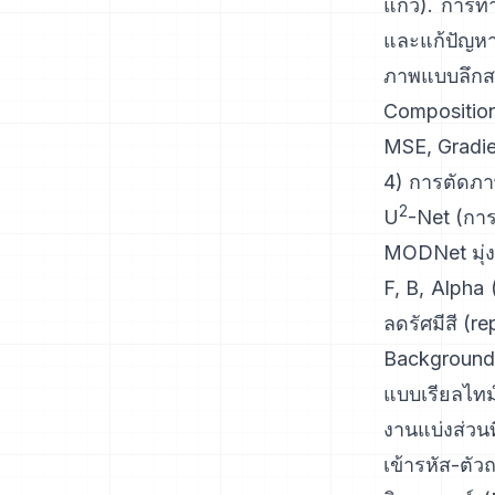
แก้ว).
การท
และแก้ปัญหา
ภาพแบบลึกส
Compositio
MSE, Gradie
4) การตัดภาพ
2
U
-Net
(การต
MODNet
มุ่
F, B, Alpha
ลดรัศมีสี
(
re
Background
แบบเรียลไทม
งานแบ่งส่วนที
เข้ารหัส-ตั