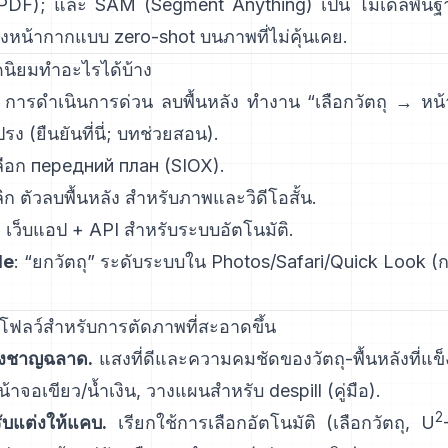
PDF
); และ
SAM (Segment Anything)
เป็น
โมเดลพื้น
้างหน้ากากแบบ zero-shot บนภาพที่ไม่คุ้นเคย.
ดนิยมทำอะไรได้บ้าง
: การดำเนินการด่วน
ลบพื้นหลัง
ทำงาน “เลือกวัตถุ → หน้
ปรง
(
ยืนยันที่นี่
;
บทช่วยสอน
).
ลือก передний план
(SIOX).
ิก
ตัวลบพื้นหลัง
สำหรับภาพและวิดีโอสั้น.
: เว็บแอป +
API
สำหรับระบบอัตโนมัติ.
le
: “
ยกวัตถุ
” ระดับระบบใน Photos/Safari/Quick Look
(
ก
์กโฟลว์สำหรับการตัดภาพที่สะอาดขึ้น
างชาญฉลาด.
แสงที่ดีและความคมชัดของวัตถุ-พื้นหลังที่แข็
ยหน้าจอเขียว/น้ำเงิน, วางแผนสำหรับ
despill
(
คู่มือ
).
2
รับแต่งให้แคบ.
เรียกใช้การเลือกอัตโนมัติ (เลือกวัตถุ,
U