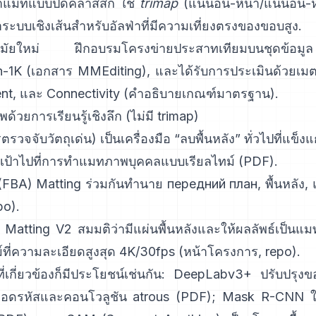
ำแมทแบบปิดคลาสสิก
ใช้
trimap
(แน่นอน-หน้า/แน่นอน-ห
ระบบเชิงเส้นสำหรับอัลฟ่าที่มีความเที่ยงตรงของขอบสู
มัยใหม่
ฝึกอบรมโครงข่ายประสาทเทียมบนชุดข
n-1K
(
เอกสาร MMEditing
), และได้รับการประเมินด้วยเมต
nt, และ Connectivity (
คำอธิบายเกณฑ์มาตรฐาน
).
ด้วยการเรียนรู้เชิงลึก (ไม่มี trimap)
รวจจับวัตถุเด่น) เป็นเครื่องมือ “ลบพื้นหลัง” ทั่วไปที่แข็งแ
งเป้าไปที่การทำแมทภาพบุคคลแบบเรียลไทม์ (
PDF
).
 (FBA) Matting
ร่วมกันทำนาย передний план, พื้นหลัง, แ
po
).
 Matting V2
สมมติว่ามีแผ่นพื้นหลังและให้ผลลัพธ์เป็นแ
์ที่ความละเอียดสูงสุด 4K/30fps
(
หน้าโครงการ
,
repo
).
่เกี่ยวข้องก็มีประโยชน์เช่นกัน:
DeepLabv3+
ปรับปรุงข
วถอดรหัสและคอนโวลูชัน atrous
(
PDF
);
Mask R-CNN
ใ