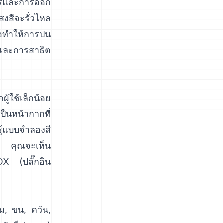
ตร์และการออก
สงสีจะรั่วไหล
อทำให้การปน
 และการสาธิต
ู้ใช้เล็กน้อย
็นหน้ากากที่
นรู้แบบจำลองสี
น. คุณจะเห็น
OX
(
ปลั๊กอิน
ม, ขน, ควัน,