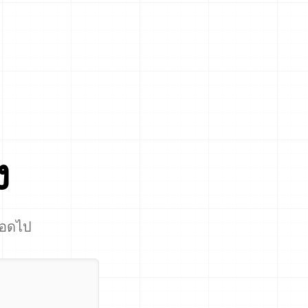
ง
ลอดไป