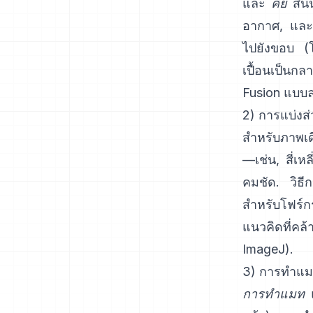
และ
คีย์
สีนั
อากาศ, และเห
ไปยังขอบ (โ
เปื้อนเป็นกลา
Fusion
แบบลง
2) การแบ่งส
สำหรับภาพเดี่
—เช่น, สี่เ
คมชัด. วิธีกา
สำหรับโฟร์ก
แนวคิดที่ค
ImageJ
).
3) การทำแม
การทำแมท
แ