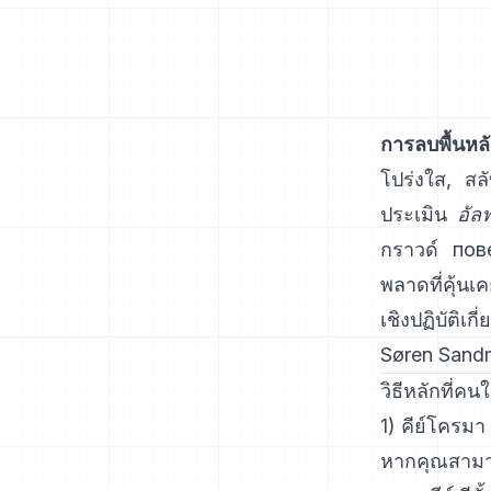
การลบพื้นหลั
โปร่งใส, สล
ประเมิน
อัล
กราวด์ пове
พลาดที่คุ้นเ
เชิงปฏิบัติเก
Søren Sand
วิธีหลักที่คน
1) คีย์โครมา 
หากคุณสามารถ