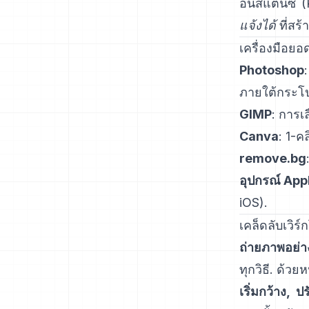
อินสแตนซ์
(
แจ้งได้
ที่สร
เครื่องมือยอ
Photoshop
ภายใต้กระโ
GIMP
:
การเ
Canva
: 1-คล
remove.bg
อุปกรณ์ App
iOS
).
เคล็ดลับเวิร
ถ่ายภาพอย่
ทุกวิธี. ด้ว
เริ่มกว้าง, ป