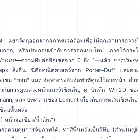
ง
แยกวัตถุออกจากสภาพแวดล้อมเพื่อให้คุณสามารถวา
ับฉาก, หรือประกอบเข้ากับการออกแบบใหม่. ภายใต้กระ
ฟ่าแมท
—ความทึบต่อพิกเซลจาก 0 ถึง 1—แล้ว
การประกอ
рх สิ่งอื่น. นี่คือคณิตศาสตร์จาก
Porter–Duff
และสาเห
คยเช่น “ขอบ” และ
อัลฟ่าตรงกับอัลฟ่าที่คูณไว้ล่วงหน้า
. สำ
ี่ยวกับการคูณล่วงหน้าและสีเชิงเส้น, ดู
บันทึก Win2D ขอ
mann
, และ
บทความของ Lomont เกี่ยวกับการผสมเชิงเส้น
.
ใช้ลบพื้นหลัง
(“หน้าจอเขียว/น้ำเงิน”)
ควบคุมการจับภาพได้, ทาสีพื้นหลังเป็นสีทึบ (ส่วนใหญ่มั