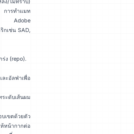
ลัง/ไม่ทราบ)
ง.
การทำแมท
้อมูล
Adobe
ริกเช่น
SAD,
กร่ง
(
repo
).
ละอัลฟ่าเพื่อ
มทระดับเส้นผม
อบเขตด้วยตัว
ห้หน้ากากต่อ