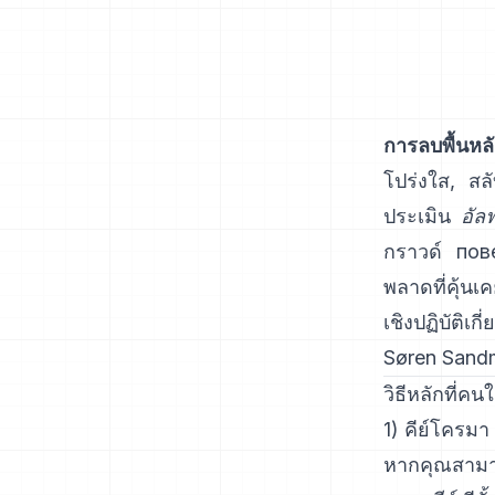
การลบพื้นหลั
โปร่งใส, สล
ประเมิน
อัล
กราวด์ пове
พลาดที่คุ้นเ
เชิงปฏิบัติเก
Søren Sand
วิธีหลักที่คน
1) คีย์โครมา 
หากคุณสามารถ