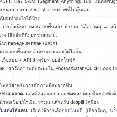
PDF
); และ
SAM (Segment Anything)
เป็น
โมเดลพื้น
้างหน้ากากแบบ zero-shot บนภาพที่ไม่คุ้นเคย.
ดนิยมทำอะไรได้บ้าง
: การดำเนินการด่วน
ลบพื้นหลัง
ทำงาน “เลือกวัตถุ → หน้
ปรง
(
ยืนยันที่นี่
;
บทช่วยสอน
).
ลือก передний план
(SIOX).
ิก
ตัวลบพื้นหลัง
สำหรับภาพและวิดีโอสั้น.
: เว็บแอป +
API
สำหรับระบบอัตโนมัติ.
le
: “
ยกวัตถุ
” ระดับระบบใน Photos/Safari/Quick Look
(
ก
์กโฟลว์สำหรับการตัดภาพที่สะอาดขึ้น
างชาญฉลาด.
แสงที่ดีและความคมชัดของวัตถุ-พื้นหลังที่แข็
ยหน้าจอเขียว/น้ำเงิน, วางแผนสำหรับ
despill
(
คู่มือ
).
2
รับแต่งให้แคบ.
เรียกใช้การเลือกอัตโนมัติ (เลือกวัตถุ,
U