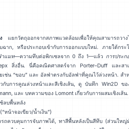
ง
แยกวัตถุออกจากสภาพแวดล้อมเพื่อให้คุณสามารถวา
ับฉาก, หรือประกอบเข้ากับการออกแบบใหม่. ภายใต้กระ
ฟ่าแมท
—ความทึบต่อพิกเซลจาก 0 ถึง 1—แล้ว
การประกอ
рх สิ่งอื่น. นี่คือคณิตศาสตร์จาก
Porter–Duff
และสาเห
คยเช่น “ขอบ” และ
อัลฟ่าตรงกับอัลฟ่าที่คูณไว้ล่วงหน้า
. สำ
ี่ยวกับการคูณล่วงหน้าและสีเชิงเส้น, ดู
บันทึก Win2D ขอ
mann
, และ
บทความของ Lomont เกี่ยวกับการผสมเชิงเส้น
.
ใช้ลบพื้นหลัง
(“หน้าจอเขียว/น้ำเงิน”)
ควบคุมการจับภาพได้, ทาสีพื้นหลังเป็นสีทึบ (ส่วนใหญ่มั