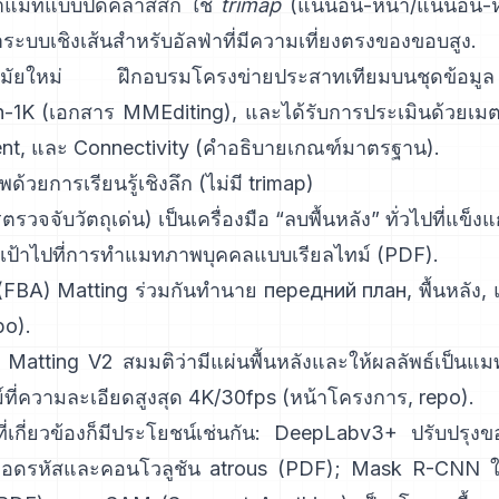
ำแมทแบบปิดคลาสสิก
ใช้
trimap
(แน่นอน-หน้า/แน่นอน-ห
ระบบเชิงเส้นสำหรับอัลฟ่าที่มีความเที่ยงตรงของขอบสู
มัยใหม่
ฝึกอบรมโครงข่ายประสาทเทียมบนชุดข
n-1K
(
เอกสาร MMEditing
), และได้รับการประเมินด้วยเมต
nt, และ Connectivity (
คำอธิบายเกณฑ์มาตรฐาน
).
ด้วยการเรียนรู้เชิงลึก (ไม่มี trimap)
รวจจับวัตถุเด่น) เป็นเครื่องมือ “ลบพื้นหลัง” ทั่วไปที่แข็งแ
งเป้าไปที่การทำแมทภาพบุคคลแบบเรียลไทม์ (
PDF
).
 (FBA) Matting
ร่วมกันทำนาย передний план, พื้นหลัง, แ
po
).
 Matting V2
สมมติว่ามีแผ่นพื้นหลังและให้ผลลัพธ์เป็นแ
์ที่ความละเอียดสูงสุด 4K/30fps
(
หน้าโครงการ
,
repo
).
่เกี่ยวข้องก็มีประโยชน์เช่นกัน:
DeepLabv3+
ปรับปรุงข
วถอดรหัสและคอนโวลูชัน atrous
(
PDF
);
Mask R-CNN
ใ