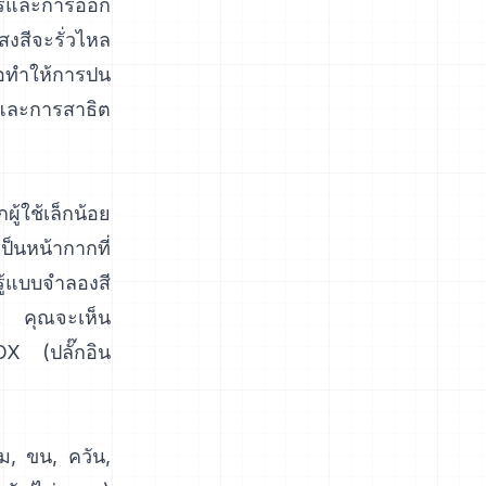
ตร์และการออก
สงสีจะรั่วไหล
อทำให้การปน
 และการสาธิต
ู้ใช้เล็กน้อย
็นหน้ากากที่
นรู้แบบจำลองสี
น. คุณจะเห็น
OX
(
ปลั๊กอิน
ม, ขน, ควัน,