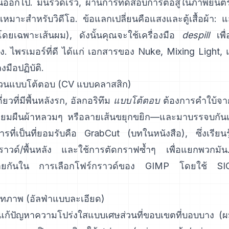
้นออกไป. มันรวดเร็ว, ผ่านการทดสอบการต่อสู้ในภาพยน
มาะสำหรับวิดีโอ. ข้อแลกเปลี่ยนคือแสงและตู้เสื้อผ้า: แ
ดยเฉพาะเส้นผม), ดังนั้นคุณจะใช้เครื่องมือ
despill
เพื่
ง. ไพรเมอร์ที่ดี ได้แก่
เอกสารของ Nuke
,
Mixing Light
,
มือปฏิบัติ.
่วนแบบโต้ตอบ (CV แบบคลาสสิก)
ยวที่มีพื้นหลังรก, อัลกอริทึม
แบบโต้ตอบ
ต้องการคำใบ้จากผ
หลี่ยมผืนผ้าหลวมๆ หรือลายเส้นขยุกขยิก—และมาบรรจบกันเป
รที่เป็นที่ยอมรับคือ
GrabCut
(
บทในหนังสือ
), ซึ่งเรีย
ราวด์/พื้นหลัง และใช้การตัดกราฟซ้ำๆ เพื่อแยกพวกมั
ล้ายกันใน
การเลือกโฟร์กราวด์ของ GIMP
โดยใช้
SI
ทภาพ (อัลฟ่าแบบละเอียด)
ก้ปัญหาความโปร่งใสแบบเศษส่วนที่ขอบเขตที่บอบบาง (ผ