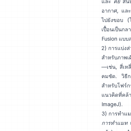
และ
คีย์
สีนั
อากาศ, และเห
ไปยังขอบ (โ
เปื้อนเป็นกลา
Fusion
แบบลง
2) การแบ่งส
สำหรับภาพเดี่
—เช่น, สี่เ
คมชัด. วิธีกา
สำหรับโฟร์ก
แนวคิดที่ค
ImageJ
).
3) การทำแม
การทำแมท
แ