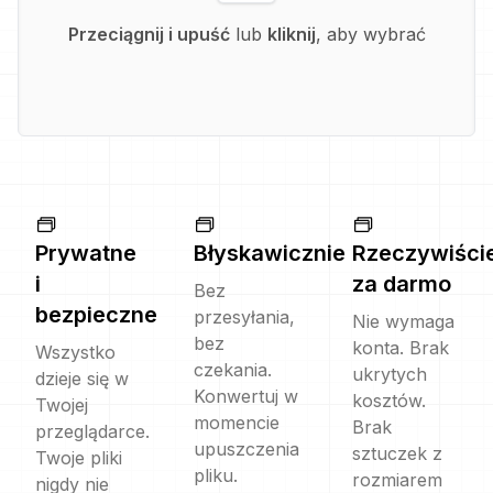
Przeciągnij i upuść
lub
kliknij
, aby wybrać
Prywatne
Błyskawicznie
Rzeczywiści
i
za darmo
Bez
bezpieczne
przesyłania,
Nie wymaga
bez
konta. Brak
Wszystko
czekania.
ukrytych
dzieje się w
Konwertuj w
kosztów.
Twojej
momencie
Brak
przeglądarce.
upuszczenia
sztuczek z
Twoje pliki
pliku.
rozmiarem
nigdy nie