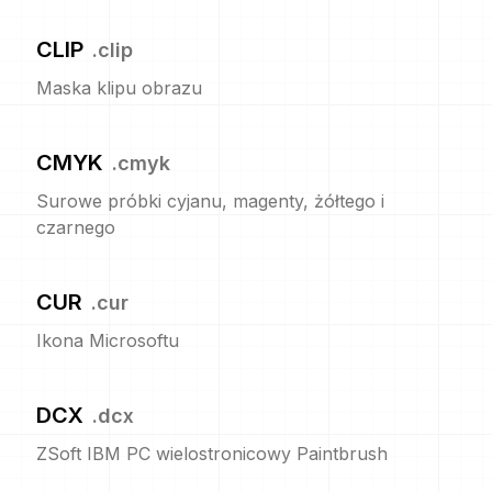
CLIP
.
clip
Maska klipu obrazu
CMYK
.
cmyk
Surowe próbki cyjanu, magenty, żółtego i
czarnego
CUR
.
cur
Ikona Microsoftu
DCX
.
dcx
ZSoft IBM PC wielostronicowy Paintbrush