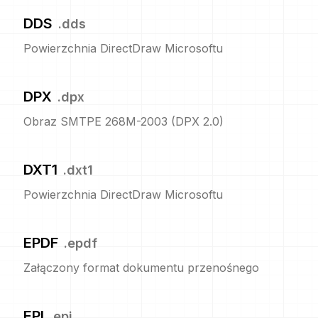
DDS
.
dds
Powierzchnia DirectDraw Microsoftu
DPX
.
dpx
Obraz SMTPE 268M-2003 (DPX 2.0)
DXT1
.
dxt1
Powierzchnia DirectDraw Microsoftu
EPDF
.
epdf
Załączony format dokumentu przenośnego
EPI
.
epi