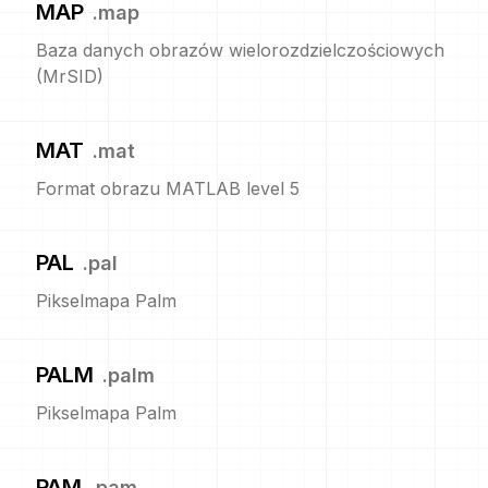
MAP
.
map
Baza danych obrazów wielorozdzielczościowych
(MrSID)
MAT
.
mat
Format obrazu MATLAB level 5
PAL
.
pal
Pikselmapa Palm
PALM
.
palm
Pikselmapa Palm
PAM
.
pam