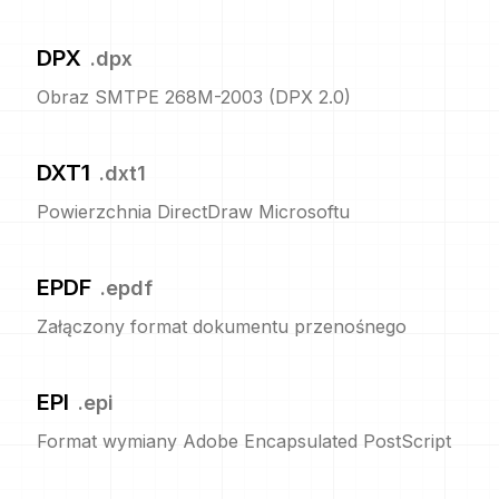
DPX
.
dpx
Obraz SMTPE 268M-2003 (DPX 2.0)
DXT1
.
dxt1
Powierzchnia DirectDraw Microsoftu
EPDF
.
epdf
Załączony format dokumentu przenośnego
EPI
.
epi
Format wymiany Adobe Encapsulated PostScript