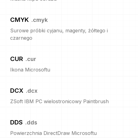
CMYK
.
cmyk
Surowe próbki cyjanu, magenty, żółtego i
czarnego
CUR
.
cur
Ikona Microsoftu
DCX
.
dcx
ZSoft IBM PC wielostronicowy Paintbrush
DDS
.
dds
Powierzchnia DirectDraw Microsoftu