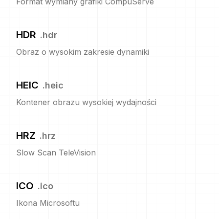
Format wymiany grafiki CompuServe
HDR
.
hdr
Obraz o wysokim zakresie dynamiki
HEIC
.
heic
Kontener obrazu wysokiej wydajności
HRZ
.
hrz
Slow Scan TeleVision
ICO
.
ico
Ikona Microsoftu