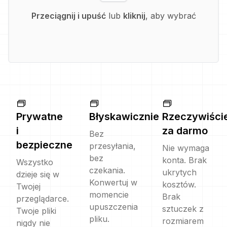
Przeciągnij i upuść
lub
kliknij
, aby wybrać
Prywatne
Błyskawicznie
Rzeczywiści
i
za darmo
Bez
bezpieczne
przesyłania,
Nie wymaga
bez
konta. Brak
Wszystko
czekania.
ukrytych
dzieje się w
Konwertuj w
kosztów.
Twojej
momencie
Brak
przeglądarce.
upuszczenia
sztuczek z
Twoje pliki
pliku.
rozmiarem
nigdy nie