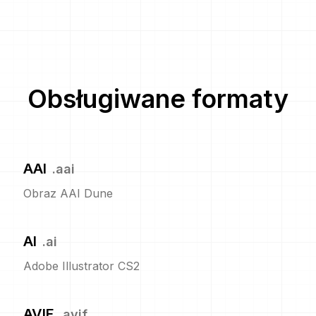
Obsługiwane formaty
AAI
.
aai
Obraz AAI Dune
AI
.
ai
Adobe Illustrator CS2
AVIF
.
avif