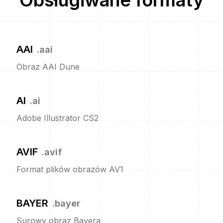
Obsługiwane formaty
AAI
.
aai
Obraz AAI Dune
AI
.
ai
Adobe Illustrator CS2
AVIF
.
avif
Format plików obrazów AV1
BAYER
.
bayer
Surowy obraz Bayera