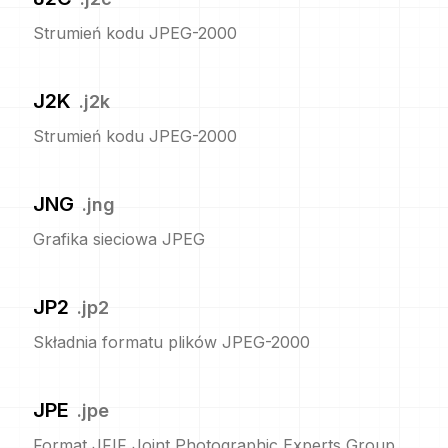
Strumień kodu JPEG-2000
J2K
.
j2k
Strumień kodu JPEG-2000
JNG
.
jng
Grafika sieciowa JPEG
JP2
.
jp2
Składnia formatu plików JPEG-2000
JPE
.
jpe
Format JFIF Joint Photographic Experts Group