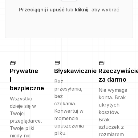
Przeciągnij i upuść
lub
kliknij
, aby wybrać
Prywatne
Błyskawicznie
Rzeczywiści
i
za darmo
Bez
bezpieczne
przesyłania,
Nie wymaga
bez
konta. Brak
Wszystko
czekania.
ukrytych
dzieje się w
Konwertuj w
kosztów.
Twojej
momencie
Brak
przeglądarce.
upuszczenia
sztuczek z
Twoje pliki
pliku.
rozmiarem
nigdy nie