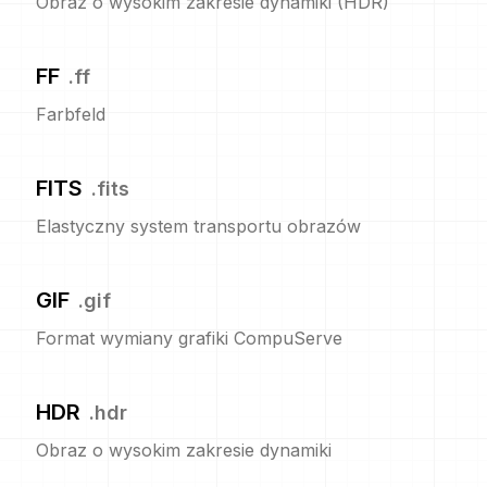
Obraz o wysokim zakresie dynamiki (HDR)
FF
.
ff
Farbfeld
FITS
.
fits
Elastyczny system transportu obrazów
GIF
.
gif
Format wymiany grafiki CompuServe
HDR
.
hdr
Obraz o wysokim zakresie dynamiki