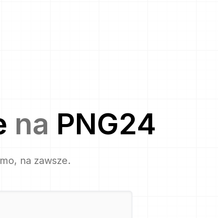
e
na
PNG24
rmo, na zawsze.