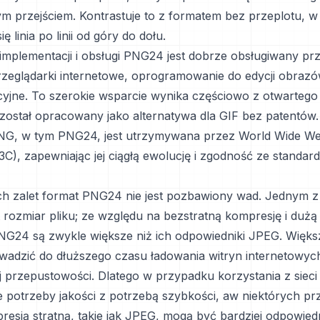
m przejściem. Kontrastuje to z formatem bez przeplotu, w
ę linia po linii od góry do dołu.
mplementacji i obsługi PNG24 jest dobrze obsługiwany pr
eglądarki internetowe, oprogramowanie do edycji obrazó
yjne. To szerokie wsparcie wynika częściowo z otwartego
 został opracowany jako alternatywa dla GIF bez patentów.
PNG, w tym PNG24, jest utrzymywana przez World Wide W
C), zapewniając jej ciągłą ewolucję i zgodność ze standar
h zalet format PNG24 nie jest pozbawiony wad. Jednym 
rozmiar pliku; ze względu na bezstratną kompresję i dużą 
PNG24 są zwykle większe niż ich odpowiedniki JPEG. Więks
wadzić do dłuższego czasu ładowania witryn internetowych
 przepustowości. Dlatego w przypadku korzystania z sieci
potrzeby jakości z potrzebą szybkości, aw niektórych p
resją stratną, takie jak JPEG, mogą być bardziej odpowiedn