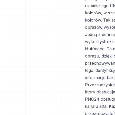
niebieskiego (R
kolorów, w szc
kolorów. Tak s
obrazów wysokiej
Jedną z defini
wykorzystuje m
Huffmana. Ta m
obrazu, dzięki
przechowywania
tego identyfiku
informacje bar
Przezroczystoś
który obsługuj
PNG24 obsługu
kanału alfa. K
przezroczystoś