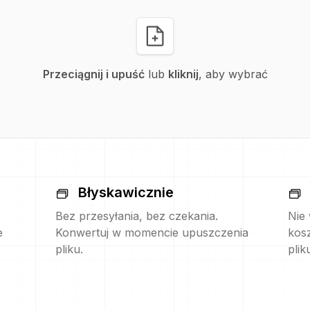
Przeciągnij i upuść
lub
kliknij
, aby wybrać
Błyskawicznie
Bez przesyłania, bez czekania.
Nie
e
Konwertuj w momencie upuszczenia
kos
pliku.
plik