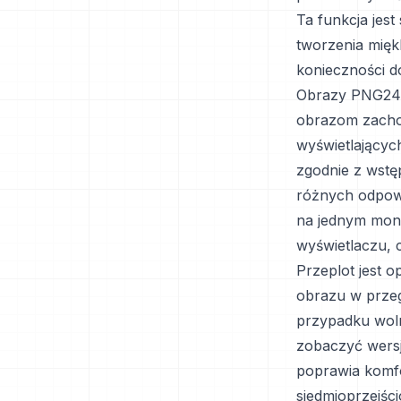
Ta funkcja jest
tworzenia mięk
konieczności 
Obrazy PNG24 o
obrazom zachow
wyświetlającyc
zgodnie z wstę
różnych odpow
na jednym moni
wyświetlaczu, 
Przeplot jest 
obrazu w przeg
przypadku wol
zobaczyć wersj
poprawia komf
siedmioprzejśc