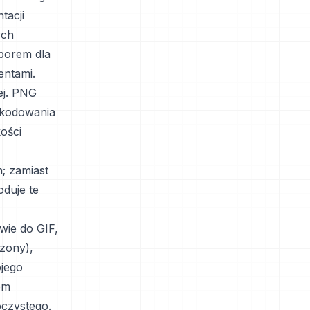
tacji
ych
borem dla
entami.
ej. PNG
 kodowania
ości
; zamiast
oduje te
wie do GIF,
zony),
jego
om
oczystego.