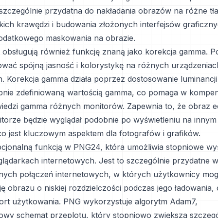
 szczególnie przydatna do nakładania obrazów na różne tła
kich krawędzi i budowania złożonych interfejsów graficzn
dodatkowego maskowania na obrazie.
bsługują również funkcję znaną jako korekcja gamma. P
ać spójną jasność i kolorystykę na różnych urządzeniac
h. Korekcja gamma działa poprzez dostosowanie luminancj
pnie zdefiniowaną wartością gamma, co pomaga w kompen
iedzi gamma różnych monitorów. Zapewnia to, że obraz 
torze będzie wyglądał podobnie po wyświetleniu na innym
co jest kluczowym aspektem dla fotografów i grafików.
opcjonalną funkcją w PNG24, która umożliwia stopniowe wyś
lądarkach internetowych. Jest to szczególnie przydatne 
nych połączeń internetowych, w których użytkownicy mo
ę obrazu o niskiej rozdzielczości podczas jego ładowania, 
ort użytkowania. PNG wykorzystuje algorytm Adam7,
iowy schemat przeplotu, który stopniowo zwiększa szcze