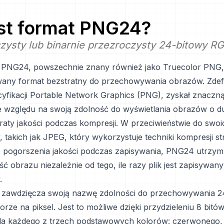
est format
PNG24
?
ysty lub binarnie przezroczysty 24-bitowy RGB 
 PNG24, powszechnie znany również jako Truecolor PNG,
wany format bezstratny do przechowywania obrazów. Zdef
cyfikacji Portable Network Graphics (PNG), zyskał znaczn
 względu na swoją zdolność do wyświetlania obrazów o du
raty jakości podczas kompresji. W przeciwieństwie do swoi
takich jak JPEG, który wykorzystuje techniki kompresji str
pogorszenia jakości podczas zapisywania, PNG24 utrzym
ść obrazu niezależnie od tego, ile razy plik jest zapisywany
.
zawdzięcza swoją nazwę zdolności do przechowywania 2
lorze na piksel. Jest to możliwe dzięki przydzieleniu 8 bitów
dla każdego z trzech podstawowych kolorów: czerwonego, 