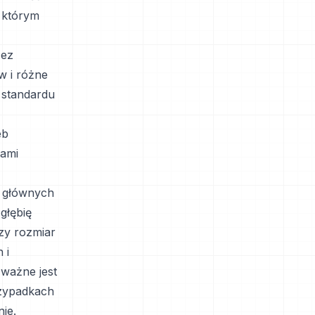
 którym
zez
w i różne
 standardu
eb
dami
z głównych
głębię
zy rozmiar
 i
 ważne jest
rzypadkach
ie.