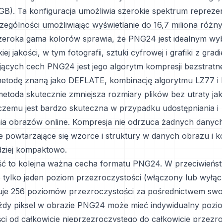
GB). Ta konfiguracja umożliwia szerokie spektrum reprezen
zególności umożliwiając wyświetlanie do 16,7 miliona różn
zeroka gama kolorów sprawia, że PNG24 jest idealnym wy
 jakości, w tym fotografii, sztuki cyfrowej i grafiki z gradi
ujących cech PNG24 jest jego algorytm kompresji bezstratn
etodę znaną jako DEFLATE, kombinację algorytmu LZ77 i
etoda skutecznie zmniejsza rozmiary plików bez utraty jak
 czemu jest bardzo skuteczna w przypadku udostępniania i
 obrazów online. Kompresja nie odrzuca żadnych danych
je powtarzające się wzorce i struktury w danych obrazu i k
dziej kompaktowo.
ć to kolejna ważna cecha formatu PNG24. W przeciwieńst
e tylko jeden poziom przezroczystości (włączony lub wyłąc
je 256 poziomów przezroczystości za pośrednictwem swo
ażdy piksel w obrazie PNG24 może mieć indywidualny pozi
ci od całkowicie nieprzezroczystego do całkowicie przezr