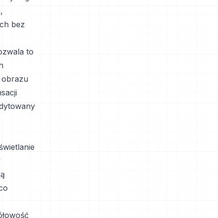
,
ych bez
ozwala to
h
i obrazu
sacji
edytowany
wietlanie
w
gą
co
gółowość