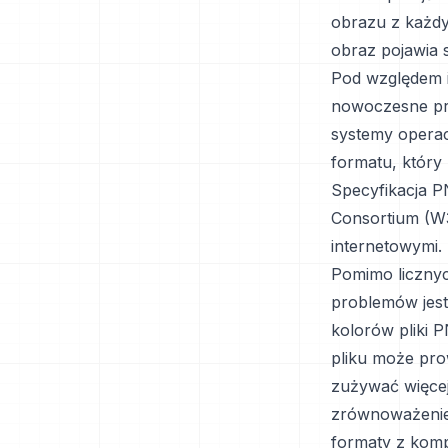
obrazu z każdy
obraz pojawia si
Pod względem i
nowoczesne prz
systemy operac
formatu, który
Specyfikacja 
Consortium (W3
internetowymi.
Pomimo licznyc
problemów jest 
kolorów pliki 
pliku może pro
zużywać więcej
zrównoważenie 
formaty z komp