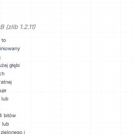
(zlib 1.2.11)
 to
iniowany
ą
żej głębi
ch
atnej
uje
 lub
4 bitów
 lub
zielonego i