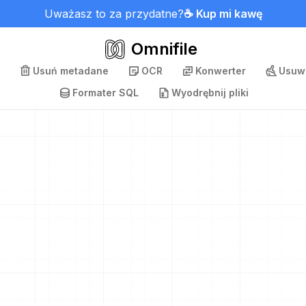
Uważasz to za przydatne?
☕ Kup mi kawę
Omnifile
Usuń metadane
OCR
Konwerter
Usuwa
Formater SQL
Wyodrębnij pliki