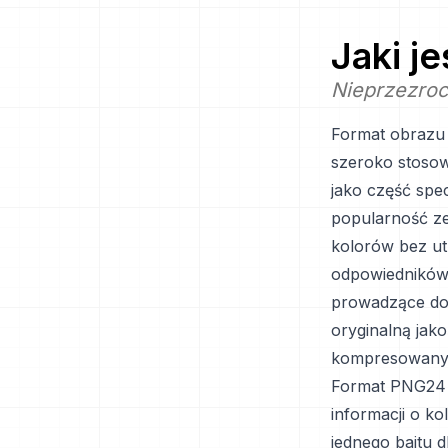
Jaki j
Nieprzezrocz
Format obrazu
szeroko stoso
jako część spe
popularność ze
kolorów bez ut
odpowiedników, 
prowadzące do 
oryginalną jako
kompresowany
Format PNG24 
informacji o ko
jednego bajtu 