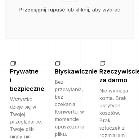
Przeciągnij i upuść
lub
kliknij
, aby wybrać
Prywatne
Błyskawicznie
Rzeczywiści
i
za darmo
Bez
bezpieczne
przesyłania,
Nie wymaga
bez
konta. Brak
Wszystko
czekania.
ukrytych
dzieje się w
Konwertuj w
kosztów.
Twojej
momencie
Brak
przeglądarce.
upuszczenia
sztuczek z
Twoje pliki
pliku.
rozmiarem
nigdy nie