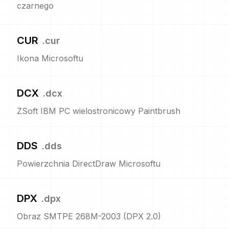
czarnego
CUR
.
cur
Ikona Microsoftu
DCX
.
dcx
ZSoft IBM PC wielostronicowy Paintbrush
DDS
.
dds
Powierzchnia DirectDraw Microsoftu
DPX
.
dpx
Obraz SMTPE 268M-2003 (DPX 2.0)