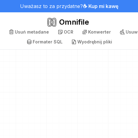
Uważasz to za przydatne?
☕ Kup mi kawę
Omnifile
Usuń metadane
OCR
Konwerter
Usuwa
Formater SQL
Wyodrębnij pliki