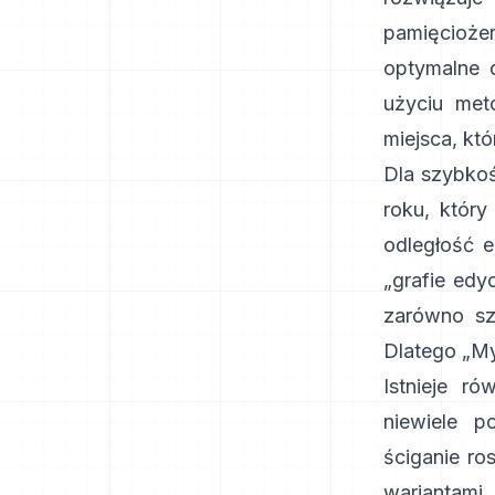
pamięciożer
optymalne
użyciu meto
miejsca, któ
Dla szybkoś
roku
, któr
odległość e
„grafie edy
zarówno szy
Dlatego „My
Istnieje ró
niewiele p
ściganie ro
wariantam