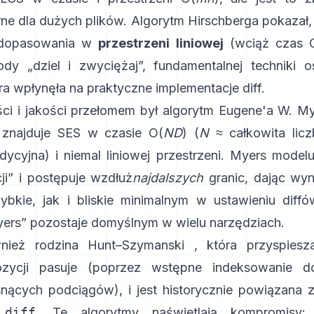
ne dla dużych plików.
Algorytm Hirschberga
pokazał,
 dopasowania w
przestrzeni liniowej
(wciąż czas 
dy „dziel i zwyciężaj”, fundamentalnej techniki 
ra wpłynęła na praktyczne implementacje diff.
ci i jakości przełomem był
algorytm Eugene'a W. My
y znajduje SES w czasie O(
ND
) (
N
≈ całkowita liczb
dycyjna) i niemal liniowej przestrzeni. Myers model
cji” i postępuje wzdłuż
najdalszych
granic, dając wyni
bkie, jak i bliskie minimalnym w ustawieniu diffó
ers” pozostaje domyślnym w wielu narzędziach.
wnież rodzina
Hunt–Szymanski
, która przyspies
ozycji pasuje (poprzez wstępne indeksowanie 
snących podciągów), i jest historycznie powiązana
i
diff
. Te algorytmy naświetlają kompromisy