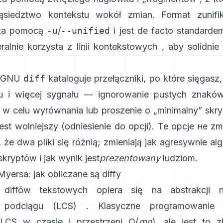
ąsiedztwo kontekstu wokół zmian. Format zunifi
 za pomocą
-u
/
--unified
i jest de facto standardem
alnie korzysta z linii kontekstowych
, aby solidni
k GNU
diff
kataloguje przełączniki, po które sięgasz
u i więcej sygnału — ignorowanie pustych znaków,
 w celu wyrównania lub proszenie o „minimalny” skry
jest wolniejszy
(
odniesienie do opcji
). Te opcje не zm
, że dwa pliki się różnią; zmieniają jak agresywnie a
kryptów i jak wynik jest
prezentowany
ludziom.
yersa: jak obliczane są diffy
diffów tekstowych opiera się na abstrakcji
 podciągu (LCS)
. Klasyczne programowanie 
 LCS w czasie i przestrzeni O(
mn
), ale jest to 