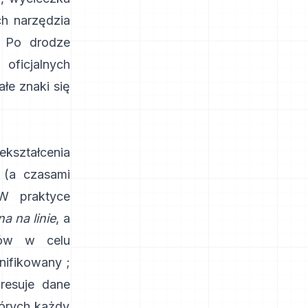
ch narzędzia
. Po drodze
oficjalnych
łe znaki się
ekształcenia
 (a czasami
W praktyce
a na linie
, a
ków w celu
nifikowany
;
resuje dane
órych każdy