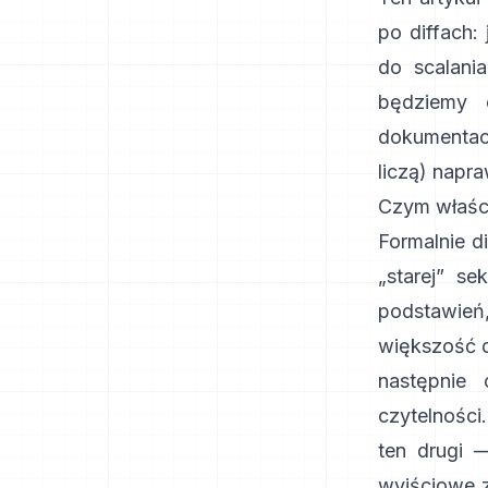
po diffach:
do scalani
będziemy o
dokumentach
liczą) napr
Czym właściw
Formalnie d
„starej” s
podstawie
większość d
następnie
czytelności
ten drugi 
wyjściowe 