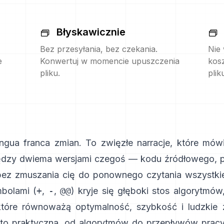
Błyskawicznie
Bez przesyłania, bez czekania.
Nie
e
Konwertuj w momencie upuszczenia
kos
pliku.
plik
lingua franca zmian. To zwięzłe narracje, które mówi
ędzy dwiema wersjami czegoś — kodu źródłowego, p
ez zmuszania cię do ponownego czytania wszystkie
bolami (
+
,
-
,
@@
) kryje się głęboki stos algorytmów,
które równoważą optymalność, szybkość i ludzkie z
 to praktyczna, od algorytmów do przepływów prac