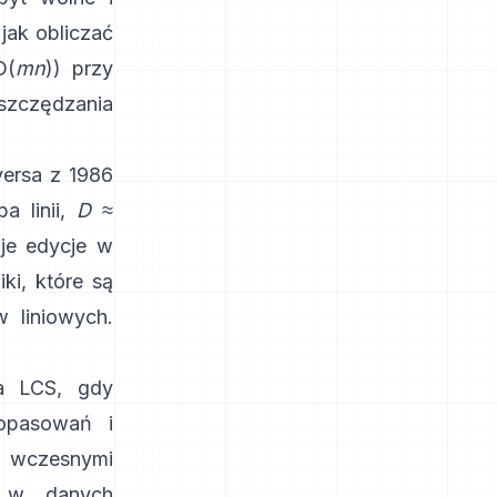
 jak obliczać
O(
mn
)) przy
oszczędzania
ersa z 1986
a linii,
D
≈
uje edycje w
ki, które są
w liniowych.
za LCS, gdy
dopasowań i
 z wczesnymi
: w danych