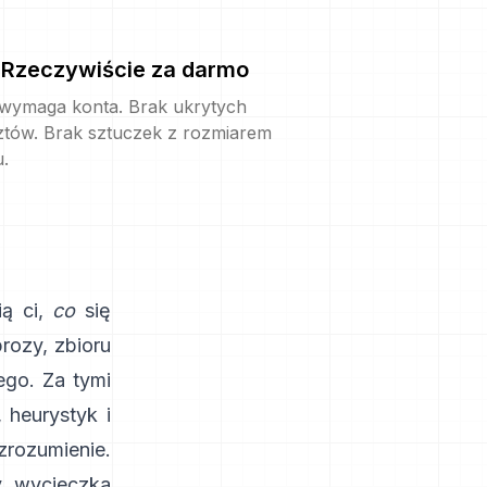
Rzeczywiście za darmo
 wymaga konta. Brak ukrytych
ztów. Brak sztuczek z rozmiarem
u.
ą ci,
co
się
rozy, zbioru
go. Za tymi
 heurystyk i
rozumienie.
y, wycieczka