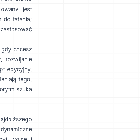
kowany jest
 do łatania;
e zastosować
, gdy chcesz
 rozwijanie
pt edycyjny,
ieniają tego,
lgorytm szuka
najdłuższego
dynamiczne
zbyt wolne i