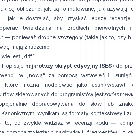
 jak są obliczane, jak są formatowane, jak używają i
a i jak je dostrajać, aby uzyskać lepsze recenzje
pierać twierdzenia na źródłach pierwotnych i 
 — ponieważ drobne szczegóły (takie jak to, czy bia
awdę mają znaczenie.
ie jest „diff”
iff opisuje
najkrótszy skrypt edycyjny (SES)
do prz
ekwencji w „nową” za pomocą wstawień i usunięć
ń, które można modelować jako usuń+wstaw). 
iffów skierowanych do programistów jest
zorientowan
 opcjonalnie dopracowywana do słów lub zna
. Kanonicznymi wynikami są formaty
kontekstowy
i
zu
— to, co zwykle widzisz w recenzji kodu — komp
za pomocą zwięzłego nagłówka i „fragmentów”, z kt