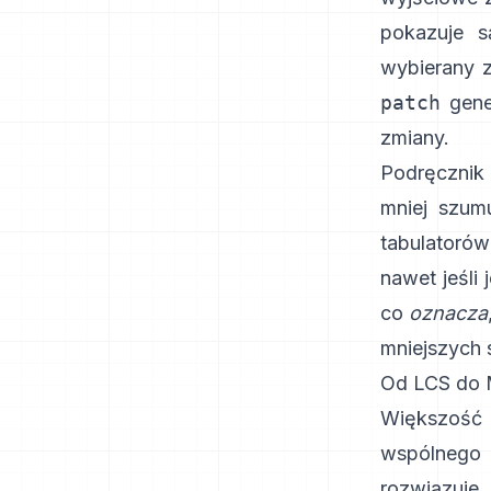
pokazuje s
wybierany
patch
gener
zmiany.
Podręczni
mniej szum
tabulatorów
nawet jeśli 
co
oznacza
mniejszych s
Od LCS do M
Większość 
wspólnego
rozwiązuje