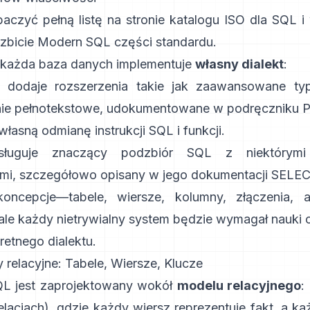
czyć pełną listę na
stronie katalogu ISO dla SQL
i
ozbicie Modern SQL części standardu
.
 każda baza danych implementuje
własny dialekt
:
 dodaje rozszerzenia takie jak zaawansowane ty
ie pełnotekstowe, udokumentowane w
podręczniku 
łasną odmianę
instrukcji SQL
i
funkcji
.
sługuje znaczący podzbiór SQL z niektórymi 
mi, szczegółowo opisany w jego
dokumentacji SELE
oncepcje—tabele, wiersze, kolumny, złączenia, 
ale każdy nietrywialny system będzie wymagał nauki o
retnego dialektu.
 relacyjne: Tabele, Wiersze, Klucze
QL jest zaprojektowany wokół
modelu relacyjnego
:
elacjach), gdzie każdy wiersz reprezentuje fakt, a k