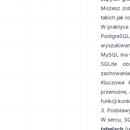
Możesz zoba
takich jak
r
W praktyce
PostgreSQL
wyszukiwan
MySQL ma w
SQLite ob
zachowania
Kluczowe k
przenośne, 
funkcji konk
3. Podstawy
W sercu, S
tabelach
(r