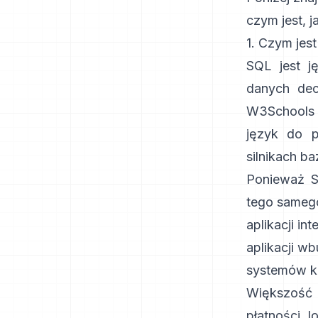
czym jest, 
1. Czym jest
SQL jest 
danych de
W3Schools
język do p
silnikach b
Ponieważ S
tego samego
aplikacji in
aplikacji 
systemów ko
Większość 
płatności, 