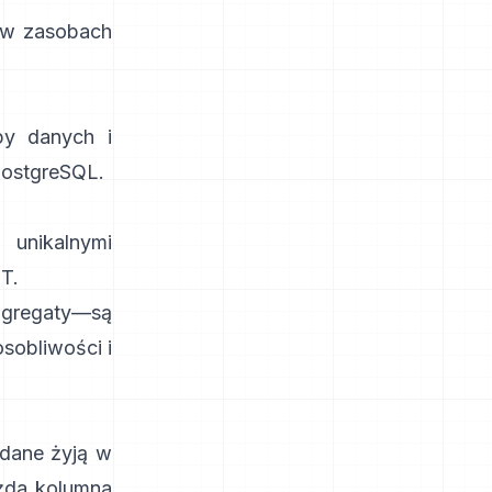
 w zasobach
py danych i
PostgreSQL
.
unikalnymi
CT
.
agregaty—są
sobliwości i
 dane żyją w
ażda kolumna