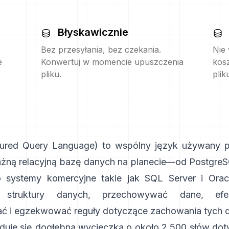
Błyskawicznie
Bez przesyłania, bez czekania.
Nie
e
Konwertuj w momencie upuszczenia
kos
pliku.
plik
tured Query Language) to wspólny język używany p
żną relacyjną bazę danych na planecie—od
Postgre
 systemy komercyjne takie jak SQL Server i Orac
ć struktury danych, przechowywać dane, efe
ć i egzekwować reguły dotyczące zachowania tych 
jduje się dogłębna wycieczka o około 2,500 słów do