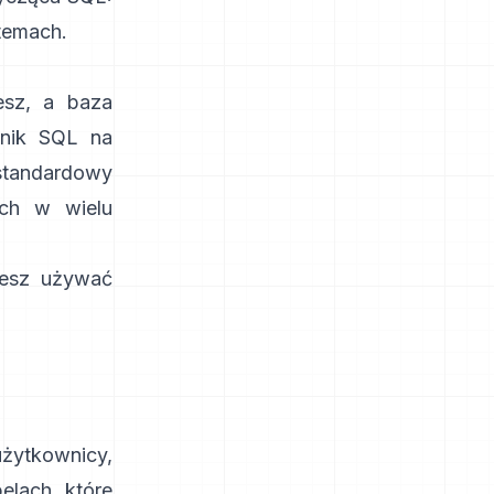
stemach.
sz, a baza
nik SQL na
standardowy
ych w wielu
żesz używać
żytkownicy,
elach, które