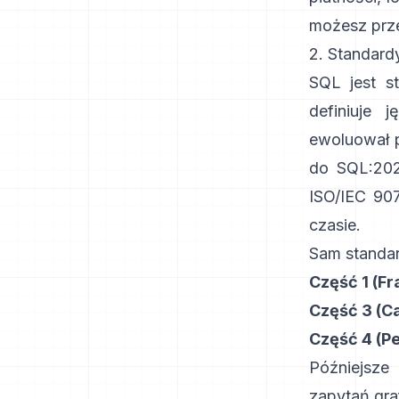
możesz prz
2. Standardy
SQL jest s
definiuje 
ewoluował p
do SQL:202
ISO/IEC 90
czasie.
Sam standard
Część 1 (F
Część 3 (Ca
Część 4 (P
Późniejsze
zapytań gr