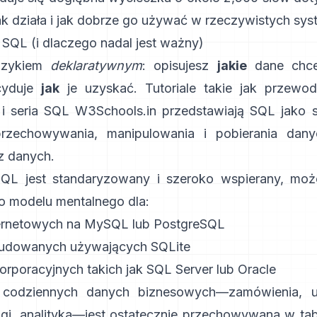
jak działa i jak dobrze go używać w rzeczywistych sy
 SQL (i dlaczego nadal jest ważny)
językiem
deklaratywnym
: opisujesz
jakie
dane chce
cyduje
jak
je uzyskać. Tutoriale takie jak
przewod
i
seria SQL W3Schools.in
przedstawiają SQL jako 
rzechowywania, manipulowania i pobierania dan
az danych.
QL jest standaryzowany i szeroko wspierany, mo
 modelu mentalnego dla:
ternetowych na
MySQL
lub PostgreSQL
wbudowanych używających
SQLite
rporacyjnych takich jak SQL Server lub Oracle
codziennych danych biznesowych—zamówienia, u
logi, analityka—jest ostatecznie przechowywana w tab