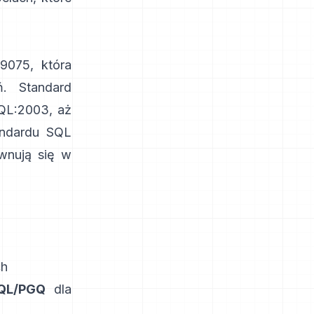
 9075
, która
ń. Standard
SQL:2003, aż
andardu SQL
ównują się w
ch
QL/PGQ
dla