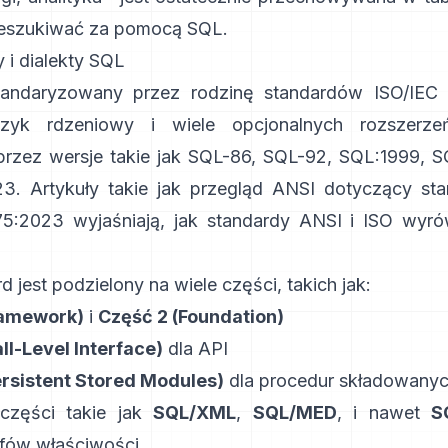
eszukiwać za pomocą SQL.
 i dialekty SQL
tandaryzowany przez rodzinę standardów
ISO/IEC
język rdzeniowy i wiele opcjonalnych rozszerze
rzez wersje takie jak SQL-86, SQL-92, SQL:1999, 
3. Artykuły takie jak przegląd ANSI dotyczący
st
75:2023
wyjaśniają, jak standardy ANSI i ISO wyr
 jest podzielony na wiele części, takich jak:
ramework)
i
Część 2 (Foundation)
ll-Level Interface)
dla API
ersistent Stored Modules)
dla procedur składowany
 części takie jak
SQL/XML
,
SQL/MED
, i nawet
S
afów właściwości