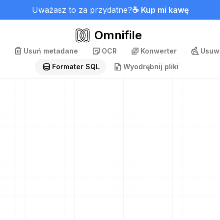
Uważasz to za przydatne?
☕ Kup mi kawę
Omnifile
Usuń metadane
OCR
Konwerter
Usuwa
Formater SQL
Wyodrębnij pliki