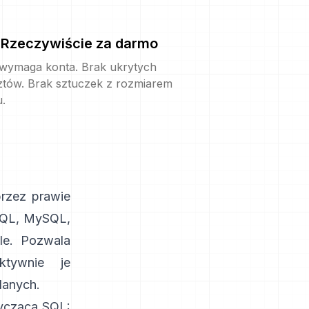
Rzeczywiście za darmo
 wymaga konta. Brak ukrytych
ztów. Brak sztuczek z rozmiarem
u.
rzez prawie
SQL
,
MySQL
,
le. Pozwala
ktywnie je
danych.
tycząca SQL: