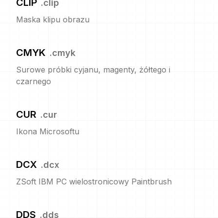
CLIP
.
clip
Maska klipu obrazu
CMYK
.
cmyk
Surowe próbki cyjanu, magenty, żółtego i
czarnego
CUR
.
cur
Ikona Microsoftu
DCX
.
dcx
ZSoft IBM PC wielostronicowy Paintbrush
DDS
.
dds