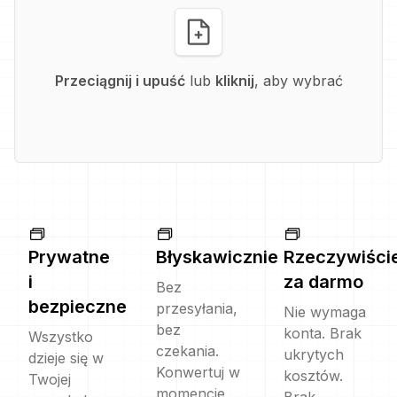
Przeciągnij i upuść
lub
kliknij
, aby wybrać
Prywatne
Błyskawicznie
Rzeczywiści
i
za darmo
Bez
bezpieczne
przesyłania,
Nie wymaga
bez
konta. Brak
Wszystko
czekania.
ukrytych
dzieje się w
Konwertuj w
kosztów.
Twojej
momencie