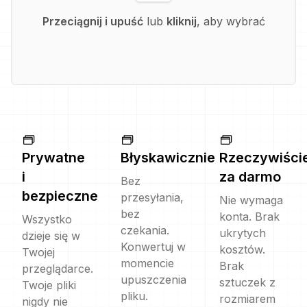
Przeciągnij i upuść
lub
kliknij
, aby wybrać
Prywatne
Błyskawicznie
Rzeczywiści
i
za darmo
Bez
bezpieczne
przesyłania,
Nie wymaga
bez
konta. Brak
Wszystko
czekania.
ukrytych
dzieje się w
Konwertuj w
kosztów.
Twojej
momencie
Brak
przeglądarce.
upuszczenia
sztuczek z
Twoje pliki
pliku.
rozmiarem
nigdy nie