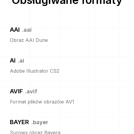
Obsługiwane formaty
AAI
.
aai
Obraz AAI Dune
AI
.
ai
Adobe Illustrator CS2
AVIF
.
avif
Format plików obrazów AV1
BAYER
.
bayer
Surowy obraz Bayera