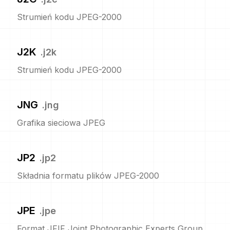
Strumień kodu JPEG-2000
J2K
.
j2k
Strumień kodu JPEG-2000
JNG
.
jng
Grafika sieciowa JPEG
JP2
.
jp2
Składnia formatu plików JPEG-2000
JPE
.
jpe
Format JFIF Joint Photographic Experts Group