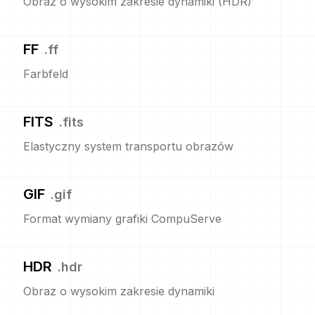
Obraz o wysokim zakresie dynamiki (HDR)
FF
.
ff
Farbfeld
FITS
.
fits
Elastyczny system transportu obrazów
GIF
.
gif
Format wymiany grafiki CompuServe
HDR
.
hdr
Obraz o wysokim zakresie dynamiki