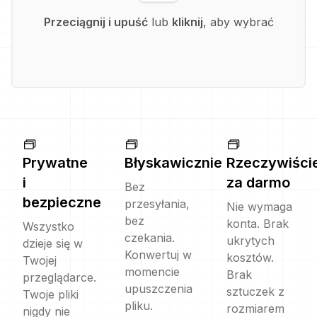
Przeciągnij i upuść
lub
kliknij
, aby wybrać
Prywatne
Błyskawicznie
Rzeczywiści
i
za darmo
Bez
bezpieczne
przesyłania,
Nie wymaga
bez
konta. Brak
Wszystko
czekania.
ukrytych
dzieje się w
Konwertuj w
kosztów.
Twojej
momencie
Brak
przeglądarce.
upuszczenia
sztuczek z
Twoje pliki
pliku.
rozmiarem
nigdy nie