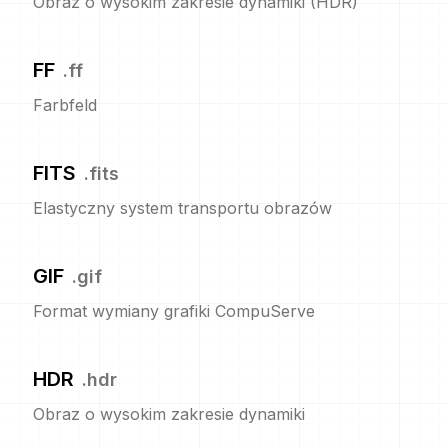
Obraz o wysokim zakresie dynamiki (HDR)
FF
.
ff
Farbfeld
FITS
.
fits
Elastyczny system transportu obrazów
GIF
.
gif
Format wymiany grafiki CompuServe
HDR
.
hdr
Obraz o wysokim zakresie dynamiki