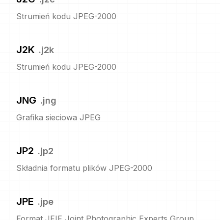
Strumień kodu JPEG-2000
J2K
.
j2k
Strumień kodu JPEG-2000
JNG
.
jng
Grafika sieciowa JPEG
JP2
.
jp2
Składnia formatu plików JPEG-2000
JPE
.
jpe
Format JFIF Joint Photographic Experts Group