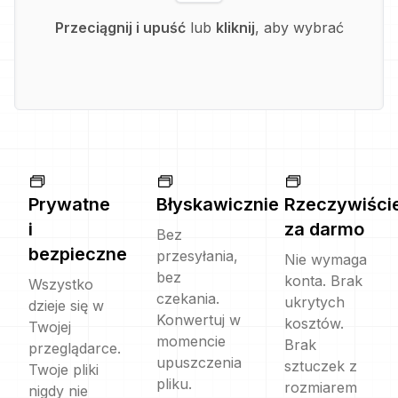
Przeciągnij i upuść
lub
kliknij
, aby wybrać
Prywatne
Błyskawicznie
Rzeczywiści
i
za darmo
Bez
bezpieczne
przesyłania,
Nie wymaga
bez
konta. Brak
Wszystko
czekania.
ukrytych
dzieje się w
Konwertuj w
kosztów.
Twojej
momencie
Brak
przeglądarce.
upuszczenia
sztuczek z
Twoje pliki
pliku.
rozmiarem
nigdy nie