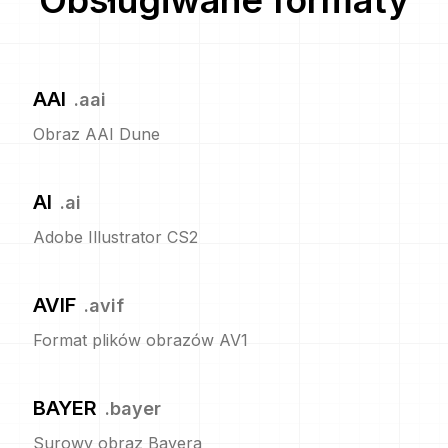
Obsługiwane formaty
AAI
.
aai
Obraz AAI Dune
AI
.
ai
Adobe Illustrator CS2
AVIF
.
avif
Format plików obrazów AV1
BAYER
.
bayer
Surowy obraz Bayera