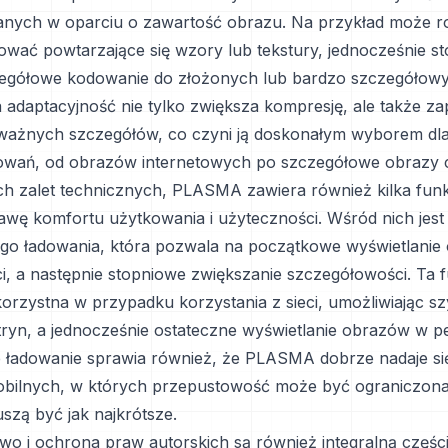
anych w oparciu o zawartość obrazu. Na przykład może r
ować powtarzające się wzory lub tekstury, jednocześnie st
zegółowe kodowanie do złożonych lub bardzo szczegółow
 adaptacyjność nie tylko zwiększa kompresję, ale także z
ażnych szczegółów, co czyni ją doskonałym wyborem dla 
owań, od obrazów internetowych po szczegółowe obrazy 
h zalet technicznych, PLASMA zawiera również kilka funk
awę komfortu użytkowania i użyteczności. Wśród nich jest
go ładowania, która pozwala na początkowe wyświetlanie
ci, a następnie stopniowe zwiększanie szczegółowości. Ta f
korzystna w przypadku korzystania z sieci, umożliwiając s
tryn, a jednocześnie ostateczne wyświetlanie obrazów w peł
ładowanie sprawia również, że PLASMA dobrze nadaje si
bilnych, w których przepustowość może być ograniczona
szą być jak najkrótsze.
wo i ochrona praw autorskich są również integralną częśc