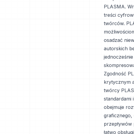
PLASMA. Wra
treści cyfro
twórców. PL
możliwościom
osadzać nie
autorskich b
jednocześnie
skompresowa
Zgodność PLA
krytycznym a
twórcy PLASM
standardami 
obejmuje roz
graficznego,
przepływów p
łatwo obsług