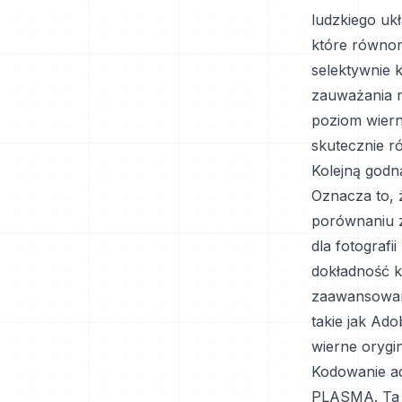
ludzkiego uk
które równom
selektywnie 
zauważania 
poziom wiern
skutecznie r
Kolejną godn
Oznacza to,
porównaniu z
dla fotografi
dokładność k
zaawansowany
takie jak Ad
wierne orygin
Kodowanie ad
PLASMA. Ta 