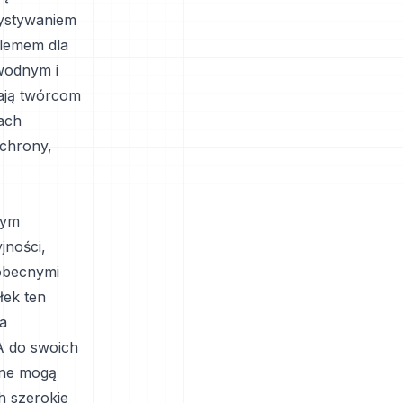
ystywaniem
blemem dla
wodnym i
ają twórcom
ach
ochrony,
nym
jności,
obecnymi
łek ten
a
A do swoich
ilne mogą
h szerokie