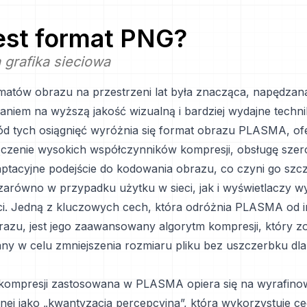
jest format
PNG
?
grafika sieciowa
matów obrazu na przestrzeni lat była znacząca, napędza
niem na wyższą jakość wizualną i bardziej wydajne techni
d tych osiągnięć wyróżnia się format obrazu PLASMA, of
ączenie wysokich współczynników kompresji, obsługę szer
aptacyjne podejście do kodowania obrazu, co czyni go szc
arówno w przypadku użytku w sieci, jak i wyświetlaczy wy
ci. Jedną z kluczowych cech, która odróżnia PLASMA od 
azu, jest jego zaawansowany algorytm kompresji, który zo
ny w celu zmniejszenia rozmiaru pliku bez uszczerbku dla 
kompresji zastosowana w PLASMA opiera się na wyrafino
nej jako „kwantyzacja percepcyjna”, która wykorzystuje c