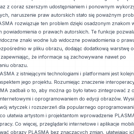
z z coraz szerszym udostępnianiem i ponownym wykorz
wych, naruszenie praw autorskich stało się poważnym pro
ASMA rozwiązuje ten problem dzięki osadzonym znakom 
 powiadomienia o prawach autorskich. Te funkcje pozwal
widoczne znaki wodne lub widoczne powiadomienia o praw
ezpośrednio w pliku obrazu, dodając dodatkową warstwę 
 zapewniając, że informacje są zachowywane nawet po
niu obrazu.
SMA z istniejącymi technologiami i platformami jest kolej
spektem jego projektu. Rozumiejąc znaczenie interoperacy
A zadbali o to, aby można go było łatwo zintegrować z 
internetowymi i oprogramowaniem do edycji obrazów. Wysi
wój wtyczek i rozszerzeń dla popularnego oprogramowani
 co ułatwia artystom i projektantom wprowadzenie PLASM
racy. Co więcej, przeglądarki internetowe i aplikacje mob
iwać obrazy PLASMA bez znaczących zmian, ułatwiając ic