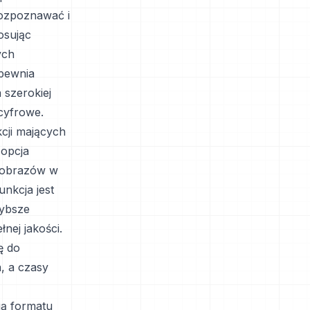
ozpoznawać i
osując
ych
apewnia
szerokiej
cyfrowe.
cji mających
 opcja
 obrazów w
unkcja jest
zybsze
nej jakości.
ę do
, a czasy
ią formatu