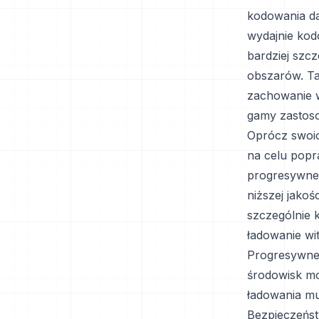
kodowania d
wydajnie kod
bardziej szc
obszarów. Ta
zachowanie w
gamy zastos
Oprócz swoic
na celu popr
progresywne
niższej jakoś
szczególnie 
ładowanie wi
Progresywne 
środowisk mo
ładowania mu
Bezpieczeńst