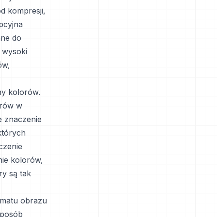
d kompresji,
pcyjna
nne do
 wysoki
ów,
my kolorów.
orów w
e znaczenie
 których
czenie
nie kolorów,
ry są tak
rmatu obrazu
sposób