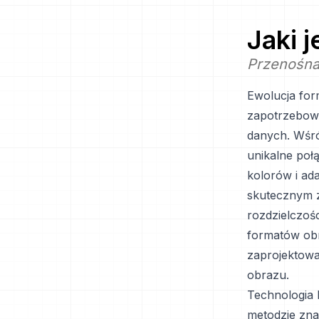
Jaki 
Przenośna 
Ewolucja for
zapotrzebowa
danych. Wśró
unikalne poł
kolorów i ad
skutecznym z
rozdzielczoś
formatów obr
zaprojektowa
obrazu.
Technologia 
metodzie zna