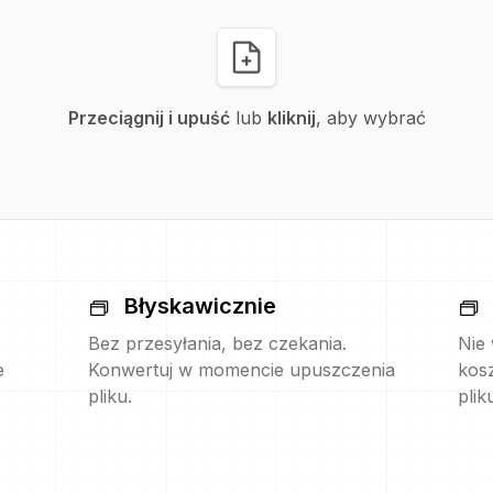
Przeciągnij i upuść
lub
kliknij
, aby wybrać
Błyskawicznie
Bez przesyłania, bez czekania.
Nie
e
Konwertuj w momencie upuszczenia
kos
pliku.
plik