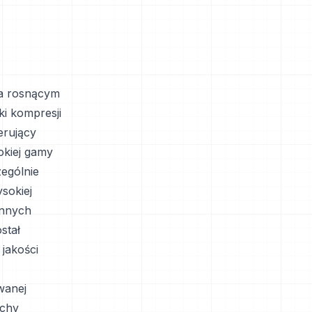
na rosnącym
ki kompresji
erujący
okiej gamy
zególnie
sokiej
innych
stał
jakości
wanej
echy