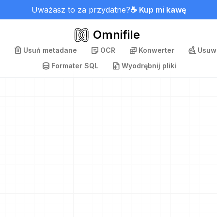
Uważasz to za przydatne?
☕ Kup mi kawę
Omnifile
Usuń metadane
OCR
Konwerter
Usuwa
Formater SQL
Wyodrębnij pliki