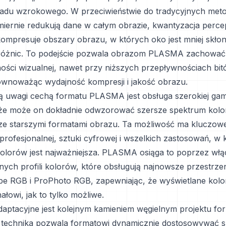
ładu wzrokowego. W przeciwieństwie do tradycyjnych meto
iernie redukują dane w całym obrazie, kwantyzacja perce
kompresuje obszary obrazu, w których oko jest mniej skło
różnic. To podejście pozwala obrazom PLASMA zachować
ości wizualnej, nawet przy niższych przepływnościach bit
ównoważąc wydajność kompresji i jakość obrazu.
ą uwagi cechą formatu PLASMA jest obsługa szerokiej ga
 że może on dokładnie odwzorować szersze spektrum kol
e starszymi formatami obrazu. Ta możliwość ma kluczow
i profesjonalnej, sztuki cyfrowej i wszelkich zastosowań, w
olorów jest najważniejsza. PLASMA osiąga to poprzez włą
ch profili kolorów, które obsługują najnowsze przestrze
obe RGB i ProPhoto RGB, zapewniając, że wyświetlane kolo
ałowi, jak to tylko możliwe.
aptacyjne jest kolejnym kamieniem węgielnym projektu fo
technika pozwala formatowi dynamicznie dostosowywać 