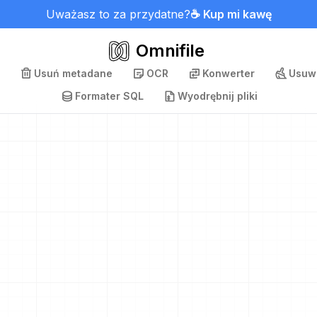
Uważasz to za przydatne?
☕ Kup mi kawę
Omnifile
Usuń metadane
OCR
Konwerter
Usuwa
Formater SQL
Wyodrębnij pliki