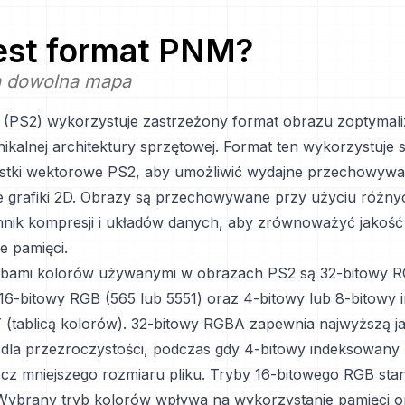
jest format
PNM
?
 dowolna mapa
2 (PS2) wykorzystuje zastrzeżony format obrazu zoptyma
nikalnej architektury sprzętowej. Format ten wykorzystuje 
dnostki wektorowe PS2, aby umożliwić wydajne przechowywan
 grafiki 2D. Obrazy są przechowywane przy użyciu różny
hnik kompresji i układów danych, aby zrównoważyć jakość 
e pamięci.
ybami kolorów używanymi w obrazach PS2 są 32-bitowy 
16-bitowy RGB (565 lub 5551) oraz 4-bitowy lub 8-bitowy
 (tablicą kolorów). 32-bitowy RGBA zapewnia najwyższą j
 dla przezroczystości, podczas gdy 4-bitowy indeksowany
ecz mniejszego rozmiaru pliku. Tryby 16-bitowego RGB sta
ybrany tryb kolorów wpływa na wykorzystanie pamięci o