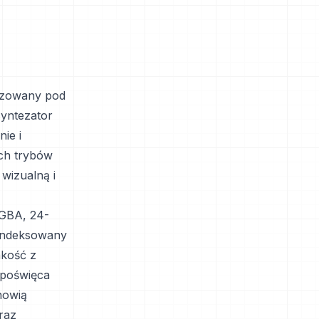
lizowany pod
syntezator
ie i
ch trybów
wizualną i
RGBA, 24-
 indeksowany
akość z
 poświęca
nowią
raz