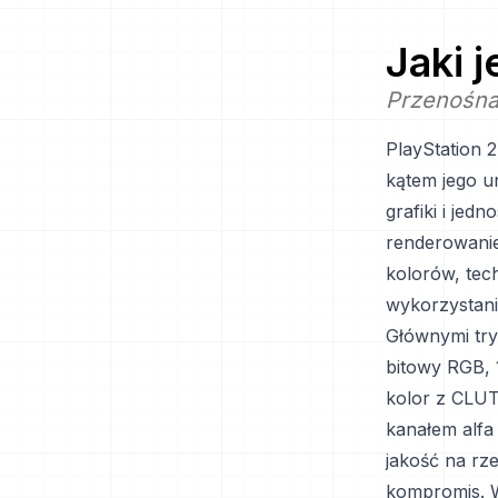
Jaki 
Przenośna
PlayStation 
kątem jego u
grafiki i je
renderowanie
kolorów, tec
wykorzystani
Głównymi tr
bitowy RGB, 
kolor z CLUT
kanałem alfa
jakość na rz
kompromis. W