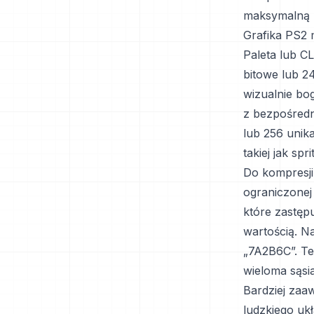
maksymalną m
Grafika PS2 
Paleta lub C
bitowe lub 2
wizualnie bo
z bezpośredn
lub 256 unika
takiej jak spr
Do kompresji
ograniczonej 
które zastęp
wartością. 
„7A2B6C”. Te
wieloma sąsi
Bardziej zaa
ludzkiego uk