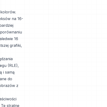
 kolorów.
deksów na 16-
bardziej
w porównaniu
aledwie 16
szej grafiki,
ędzania
iegu (RLE),
ą i samą
ane do
 obrazów z
aściwości
 Te stratne