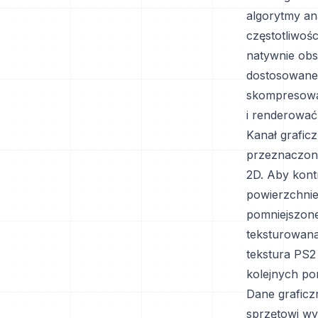
algorytmy ana
częstotliwośc
natywnie obs
dostosowaneg
skompresowa
i renderować
Kanał grafic
przeznaczon
2D. Aby kont
powierzchnie
pomniejszone
teksturowana
tekstura PS2
kolejnych p
Dane graficz
sprzętowi wy