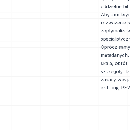
oddzielne bi
Aby zmaksyma
rozważenie s
zoptymalizow
specjalistyc
Oprócz samy
metadanych. 
skala, obrót 
szczegóły, t
zasady zawija
instruują PS2