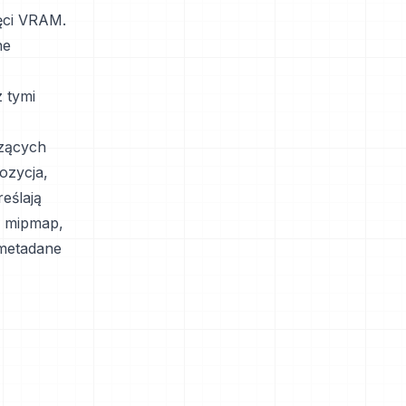
ęci VRAM.
ne
 tymi
szących
ozycja,
eślają
w mipmap,
e metadane