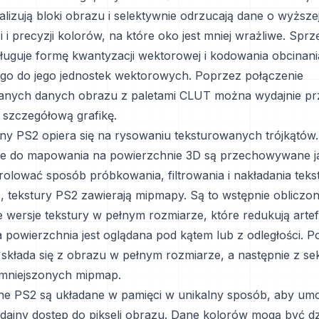
lizują bloki obrazu i selektywnie odrzucają dane o wyższe
i i precyzji kolorów, na które oko jest mniej wrażliwe. Sprz
ługuje formę kwantyzacji wektorowej i kodowania obcinan
o do jego jednostek wektorowych. Poprzez połączenie
nych danych obrazu z paletami CLUT można wydajnie p
 szczegółową grafikę.
zny PS2 opiera się na rysowaniu teksturowanych trójkątów
e do mapowania na powierzchnie 3D są przechowywane ja
rolować sposób próbkowania, filtrowania i nakładania teks
, tekstury PS2 zawierają mipmapy. Są to wstępnie obliczon
 wersje tekstury w pełnym rozmiarze, które redukują artef
 powierzchnia jest oglądana pod kątem lub z odległości. P
 składa się z obrazu w pełnym rozmiarze, a następnie z se
omniejszonych mipmap.
ne PS2 są układane w pamięci w unikalny sposób, aby umo
dajny dostęp do pikseli obrazu. Dane kolorów mogą być dz