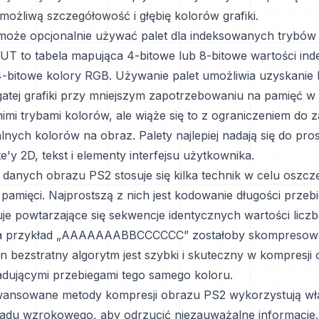
ożliwą szczegółowość i głębię kolorów grafiki.
może opcjonalnie używać palet dla indeksowanych trybów
LUT to tabela mapująca 4-bitowe lub 8-bitowe wartości in
4-bitowe kolory RGB. Używanie palet umożliwia uzyskanie 
gatej grafiki przy mniejszym zapotrzebowaniu na pamięć 
imi trybami kolorów, ale wiąże się to z ograniczeniem do z
lnych kolorów na obraz. Palety najlepiej nadają się do prost
ite'y 2D, tekst i elementy interfejsu użytkownika.
 danych obrazu PS2 stosuje się kilka technik w celu oszcz
pamięci. Najprostszą z nich jest kodowanie długości przeb
uje powtarzające się sekwencje identycznych wartości liczb
Na przykład „AAAAAAABBCCCCCC” zostałoby skompresow
n bezstratny algorytm jest szybki i skuteczny w kompresji
adującymi przebiegami tego samego koloru.
wansowane metody kompresji obrazu PS2 wykorzystują wł
ładu wzrokowego, aby odrzucić niezauważalne informacje.