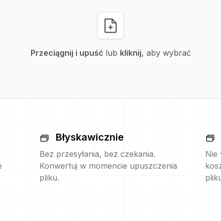
Przeciągnij i upuść
lub
kliknij
, aby wybrać
Błyskawicznie
Bez przesyłania, bez czekania.
Nie
e
Konwertuj w momencie upuszczenia
kos
pliku.
plik