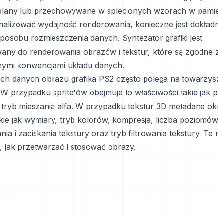
tplany lub przechowywane w splecionych wzorach w pami
lizować wydajność renderowania, konieczne jest dokład
posobu rozmieszczenia danych. Syntezator grafiki jest
any do renderowania obrazów i tekstur, które są zgodne z
znymi konwencjami układu danych.
ch danych obrazu grafika PS2 często polega na towarzy
W przypadku sprite'ów obejmuje to właściwości takie jak p
i tryb mieszania alfa. W przypadku tekstur 3D metadane okr
akie jak wymiary, tryb kolorów, kompresja, liczba poziomó
nia i zaciskania tekstury oraz tryb filtrowania tekstury. T
, jak przetwarzać i stosować obrazy.