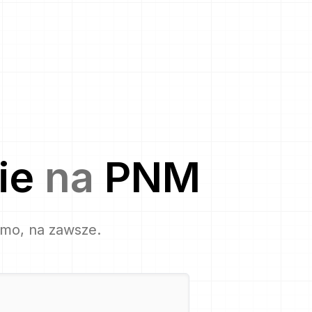
ie
na
PNM
rmo, na zawsze.