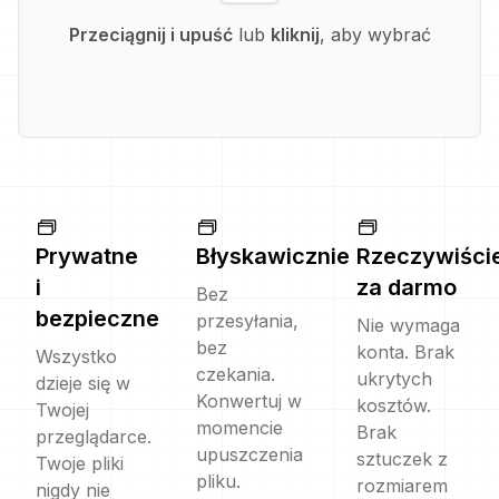
Przeciągnij i upuść
lub
kliknij
, aby wybrać
Prywatne
Błyskawicznie
Rzeczywiści
i
za darmo
Bez
bezpieczne
przesyłania,
Nie wymaga
bez
konta. Brak
Wszystko
czekania.
ukrytych
dzieje się w
Konwertuj w
kosztów.
Twojej
momencie
Brak
przeglądarce.
upuszczenia
sztuczek z
Twoje pliki
pliku.
rozmiarem
nigdy nie