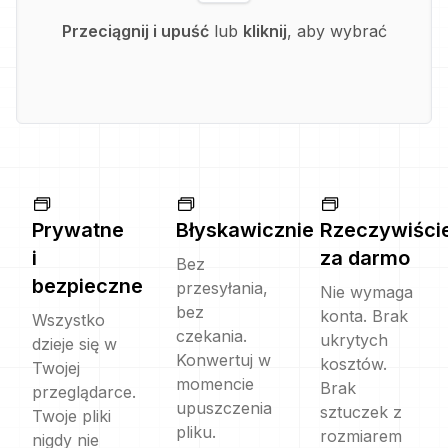
Przeciągnij i upuść
lub
kliknij
, aby wybrać
Prywatne
Błyskawicznie
Rzeczywiści
i
za darmo
Bez
bezpieczne
przesyłania,
Nie wymaga
bez
konta. Brak
Wszystko
czekania.
ukrytych
dzieje się w
Konwertuj w
kosztów.
Twojej
momencie
Brak
przeglądarce.
upuszczenia
sztuczek z
Twoje pliki
pliku.
rozmiarem
nigdy nie