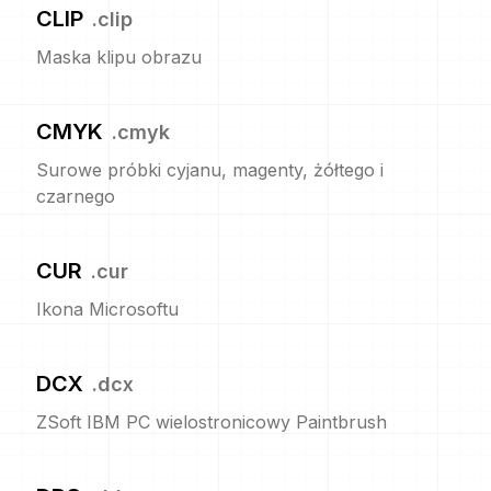
CLIP
.
clip
Maska klipu obrazu
CMYK
.
cmyk
Surowe próbki cyjanu, magenty, żółtego i
czarnego
CUR
.
cur
Ikona Microsoftu
DCX
.
dcx
ZSoft IBM PC wielostronicowy Paintbrush