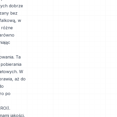
nych dobrze
szany bez
 falkową, w
 różne
zarówno
iając
owania. Ta
 pobierania
netowych. W
prawia, aż do
do
ro po
ROI).
ami jakości.