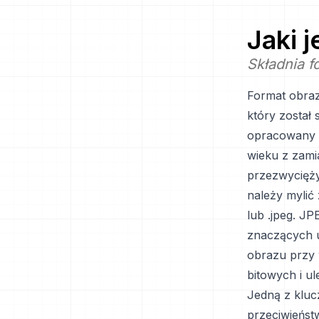
Jaki 
Składnia 
Format obraz
który został
opracowany p
wieku z zami
przezwycięży
należy mylić
lub .jpeg. JP
znaczących u
obrazu przy 
bitowych i u
Jedną z kluc
przeciwieńst