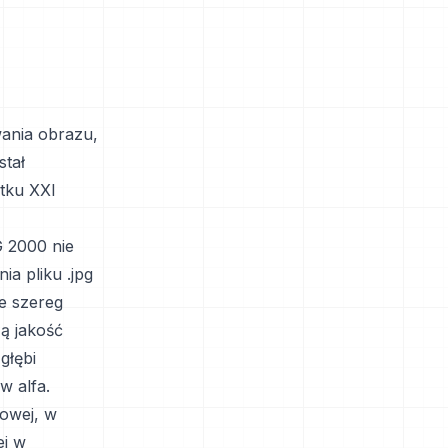
ania obrazu,
stał
tku XXI
G 2000 nie
a pliku .jpg
je szereg
ą jakość
głębi
w alfa.
owej, w
ej w