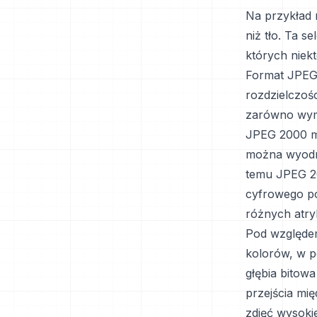
Na przykład 
niż tło. Ta 
których niek
Format JPEG 
rozdzielczoś
zarówno wymi
JPEG 2000 mo
można wyodrę
temu JPEG 2
cyfrowego p
różnych atr
Pod względem
kolorów, w p
głębia bitow
przejścia mi
zdjęć wysoki