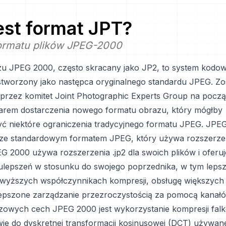
jest format
JPT
?
formatu plików JPEG-2000
u JPEG 2000, często skracany jako JP2, to system kodow
 stworzony jako następca oryginalnego standardu JPEG. Zo
rzez komitet Joint Photographic Experts Group na począ
arem dostarczenia nowego formatu obrazu, który mógłby
ć niektóre ograniczenia tradycyjnego formatu JPEG. JPE
 ze standardowym formatem JPEG, który używa rozszerzeni
EG 2000 używa rozszerzenia .jp2 dla swoich plików i oferu
lepszeń w stosunku do swojego poprzednika, w tym lepsz
wyższych współczynnikach kompresji, obsługę większych 
lepszone zarządzanie przezroczystością za pomocą kanałó
zowych cech JPEG 2000 jest wykorzystanie kompresji falk
wie do dyskretnej transformacji kosinusowej (DCT) używan