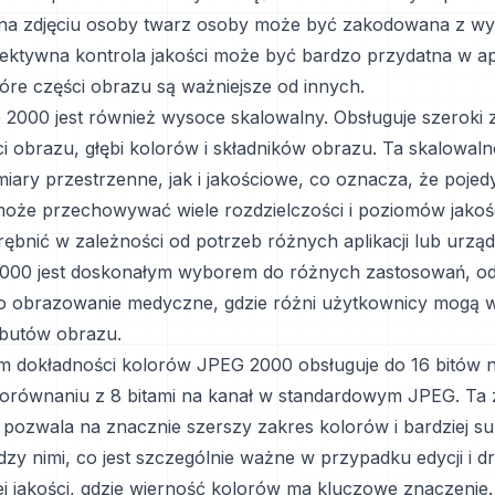
na zdjęciu osoby twarz osoby może być zakodowana z wy
selektywna kontrola jakości może być bardzo przydatna w ap
tóre części obrazu są ważniejsze od innych.
2000 jest również wysoce skalowalny. Obsługuje szeroki 
ci obrazu, głębi kolorów i składników obrazu. Ta skalowal
ary przestrzenne, jak i jakościowe, co oznacza, że pojed
że przechowywać wiele rozdzielczości i poziomów jakośc
bnić w zależności od potrzeb różnych aplikacji lub urząd
000 jest doskonałym wyborem do różnych zastosowań, od
o obrazowanie medyczne, gdzie różni użytkownicy mogą
ybutów obrazu.
 dokładności kolorów JPEG 2000 obsługuje do 16 bitów n
orównaniu z 8 bitami na kanał w standardowym JPEG. Ta
a pozwala na znacznie szerszy zakres kolorów i bardziej su
ędzy nimi, co jest szczególnie ważne w przypadku edycji i 
ej jakości, gdzie wierność kolorów ma kluczowe znaczenie.