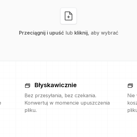
Przeciągnij i upuść
lub
kliknij
, aby wybrać
Błyskawicznie
Bez przesyłania, bez czekania.
Nie
e
Konwertuj w momencie upuszczenia
kos
pliku.
plik