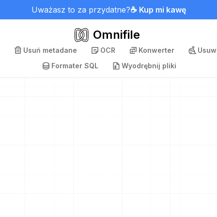
Uważasz to za przydatne?
☕ Kup mi kawę
Omnifile
Usuń metadane
OCR
Konwerter
Usuwa
Formater SQL
Wyodrębnij pliki