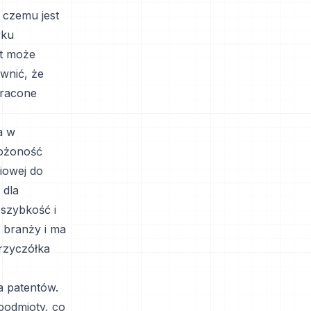
 czemu jest
yku
at może
ewnić, że
tracone
a w
łożoność
iowej do
 dla
 szybkość i
 branży i ma
rzyczółka
a patentów.
podmioty, co