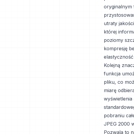
oryginalnym 
przystosowan
utraty jakoś
której infor
poziomy szc
kompresję be
elastyczność
Kolejną znac
funkcja umoż
pliku, co mo
miarę odbier
wyświetlenia 
standardoweg
pobraniu całe
JPEG 2000 w
Pozwala to n