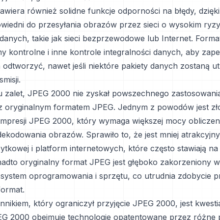
wiera również solidne funkcje odporności na błędy, dzięki
owiedni do przesyłania obrazów przez sieci o wysokim ryz
danych, takie jak sieci bezprzewodowe lub Internet. Form
y kontrolne i inne kontrole integralności danych, aby zap
odtworzyć, nawet jeśli niektóre pakiety danych zostaną u
misji.
 zalet, JPEG 2000 nie zyskał powszechnego zastosowani
z oryginalnym formatem JPEG. Jednym z powodów jest z
mpresji JPEG 2000, który wymaga większej mocy obliczen
dekodowania obrazów. Sprawiło to, że jest mniej atrakcyjny
żytkowej i platform internetowych, które często stawiają na
nadto oryginalny format JPEG jest głęboko zakorzeniony w
ystem oprogramowania i sprzętu, co utrudnia zdobycie p
ormat.
nnikiem, który ograniczył przyjęcie JPEG 2000, jest kwesti
G 2000 obejmuje technologie opatentowane przez różne 