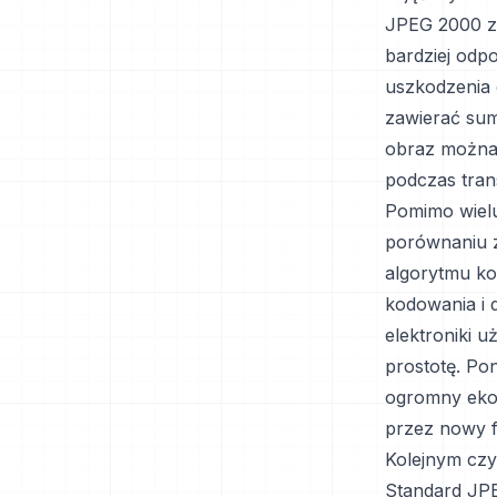
JPEG 2000 za
bardziej odp
uszkodzenia 
zawierać sum
obraz można 
podczas trans
Pomimo wielu
porównaniu 
algorytmu ko
kodowania i 
elektroniki u
prostotę. Po
ogromny ekos
przez nowy f
Kolejnym czy
Standard JPE