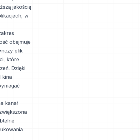
ższą jakością
likacjach, w
zakres
ność obejmuje
ynczy plik
i, które
zeń. Dzięki
 kina
 wymagać
a kanał
 zwiększona
btelne
drukowania