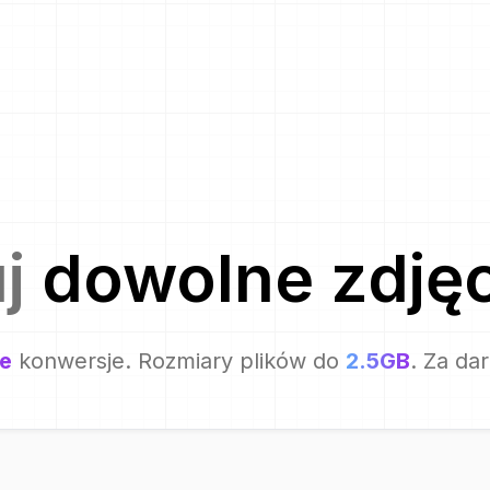
uj
dowolne zdjęc
e
konwersje. Rozmiary plików do
2.5GB
. Za da