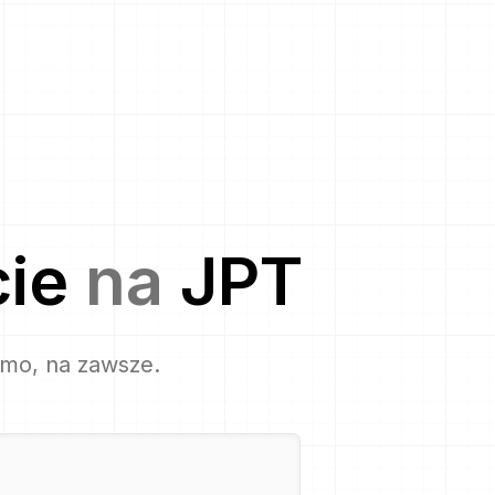
ie
na
JPT
rmo, na zawsze.