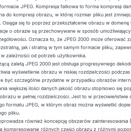
formacie JPEG. Kompresja falkowa to forma kompresji da
a do kompresji obrazu, w której rozmiar pliku jest zmniej
ci. Osiąga się to poprzez przekształcenie obrazu w domenę
macje o obrazie są przechowywane w sposób umożliwiający
zegółowości. Oznacza to, że JPEG 2000 może oferować 
zstratną, jak i stratną w tym samym formacie pliku, zapewn
 w zależności od potrzeb użytkownika.
zącą zaletą JPEG 2000 jest obsługa progresywnego dekod
liwia wyświetlenie obrazu w niskiej rozdzielczości podczas
że być szczególnie przydatne w przypadku obrazów inter
ania większej ilości danych jakość obrazu stopniowo się po
obrazu w pełnej rozdzielczości. Jest to w przeciwieństwie 
o formatu JPEG, w którym obraz można wyświetlić dopie
go pliku.
prowadza również koncepcję obszarów zainteresowania (
a kompresowanie różnych części obrazu z różnymi poziom