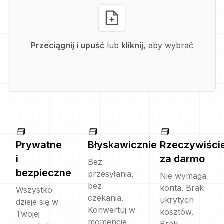
Przeciągnij i upuść
lub
kliknij
, aby wybrać
Prywatne
Błyskawicznie
Rzeczywiści
i
za darmo
Bez
bezpieczne
przesyłania,
Nie wymaga
bez
konta. Brak
Wszystko
czekania.
ukrytych
dzieje się w
Konwertuj w
kosztów.
Twojej
momencie