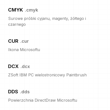
CMYK
.
cmyk
Surowe próbki cyjanu, magenty, żółtego i
czarnego
CUR
.
cur
Ikona Microsoftu
DCX
.
dcx
ZSoft IBM PC wielostronicowy Paintbrush
DDS
.
dds
Powierzchnia DirectDraw Microsoftu