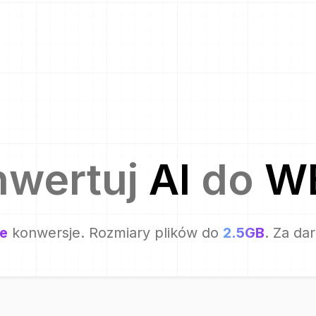
nwertuj
AI
do
W
e
konwersje. Rozmiary plików do
2.5GB
. Za da