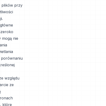
 plików przy
liwości
i.
 główne
 szeroko
w mogą nie
ania
etlania
w porównaniu
reślonej
ze względu
arcie ze
ę
tronach
, które