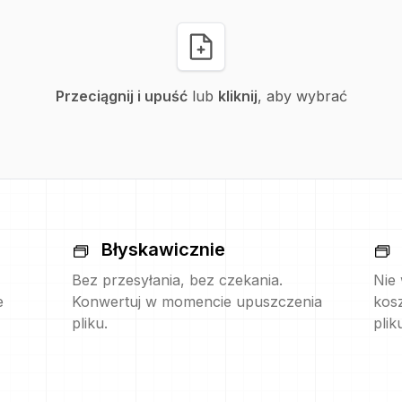
Przeciągnij i upuść
lub
kliknij
, aby wybrać
Błyskawicznie
Bez przesyłania, bez czekania.
Nie
e
Konwertuj w momencie upuszczenia
kos
pliku.
plik