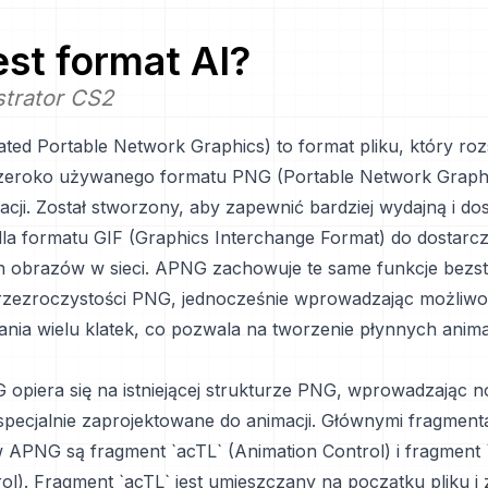
jest format
AI
?
strator CS2
ed Portable Network Graphics) to format pliku, który ro
szeroko używanego formatu PNG (Portable Network Graphi
acji. Został stworzony, aby zapewnić bardziej wydajną i do
dla formatu GIF (Graphics Interchange Format) do dostarc
obrazów w sieci. APNG zachowuje te same funkcje bezst
przezroczystości PNG, jednocześnie wprowadzając możliw
ia wielu klatek, co pozwala na tworzenie płynnych animac
opiera się na istniejącej strukturze PNG, wprowadzając 
pecjalnie zaprojektowane do animacji. Głównymi fragment
APNG są fragment `acTL` (Animation Control) i fragment 
ol). Fragment `acTL` jest umieszczany na początku pliku i