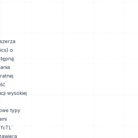
zszerza
cs) o
stępną
zania
ratnej
ość
ji wysokiej
nowe typy
ami
`fcTL`
 zawiera