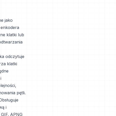
e jako
ą enkodera
e klatki lub
 odtwarzania
ka odczytuje
za klatki
będne
i
lejności,
owania pętli.
Obsługuje
wą i
ą GIF. APNG