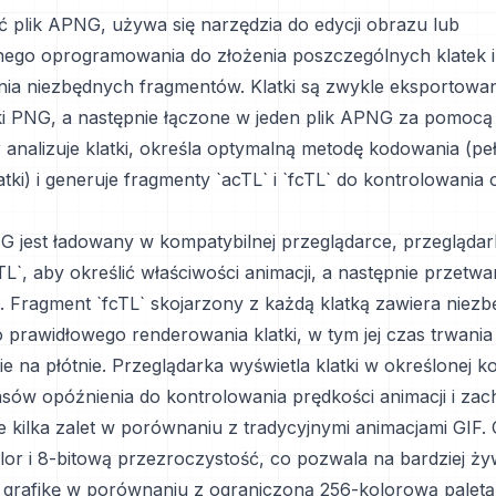
 plik APNG, używa się narzędzia do edycji obrazu lub
znego oprogramowania do złożenia poszczególnych klatek i
a niezbędnych fragmentów. Klatki są zwykle eksportowan
iki PNG, a następnie łączone w jeden plik APNG za pomoc
analizuje klatki, określa optymalną metodę kodowania (pełn
tki) i generuje fragmenty `acTL` i `fcTL` do kontrolowania
G jest ładowany w kompatybilnej przeglądarce, przeglądar
L`, aby określić właściwości animacji, a następnie przetwar
. Fragment `fcTL` skojarzony z każdą klatką zawiera niez
 prawidłowego renderowania klatki, w tym jej czas trwania 
e na płótnie. Przeglądarka wyświetla klatki w określonej ko
sów opóźnienia do kontrolowania prędkości animacji i zach
 kilka zalet w porównaniu z tradycyjnymi animacjami GIF. 
lor i 8-bitową przezroczystość, co pozwala na bardziej ży
grafikę w porównaniu z ograniczoną 256-kolorową palet