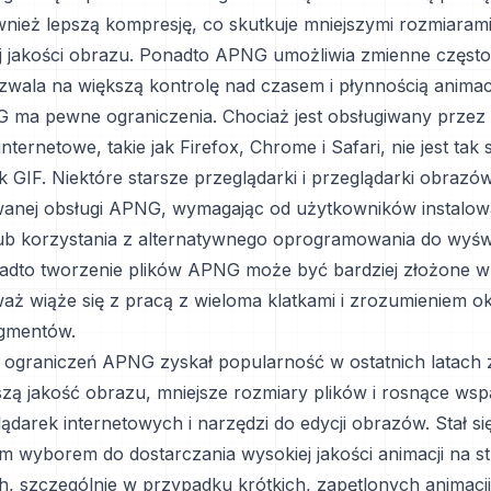
nież lepszą kompresję, co skutkuje mniejszymi rozmiarami
jakości obrazu. Ponadto APNG umożliwia zmienne częstot
ozwala na większą kontrolę nad czasem i płynnością animacj
ma pewne ograniczenia. Chociaż jest obsługiwany przez
internetowe, takie jak Firefox, Chrome i Safari, nie jest tak
k GIF. Niektóre starsze przeglądarki i przeglądarki obrazó
anej obsługi APNG, wymagając od użytkowników instalow
ub korzystania z alternatywnego oprogramowania do wyświ
nadto tworzenie plików APNG może być bardziej złożone 
waż wiąże się z pracą z wieloma klatkami i zrozumieniem ok
agmentów.
ograniczeń APNG zyskał popularność w ostatnich latach 
szą jakość obrazu, mniejsze rozmiary plików i rosnące wsp
ądarek internetowych i narzędzi do edycji obrazów. Stał si
 wyborem do dostarczania wysokiej jakości animacji na s
h, szczególnie w przypadku krótkich, zapętlonych animacji