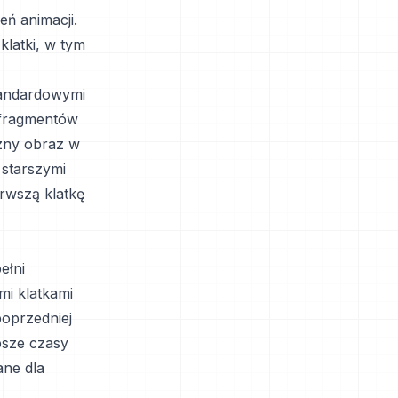
zeń animacji.
klatki, w tym
tandardowymi
 fragmentów
czny obraz w
 starszymi
rwszą klatkę
ełni
i klatkami
poprzedniej
bsze czasy
ane dla