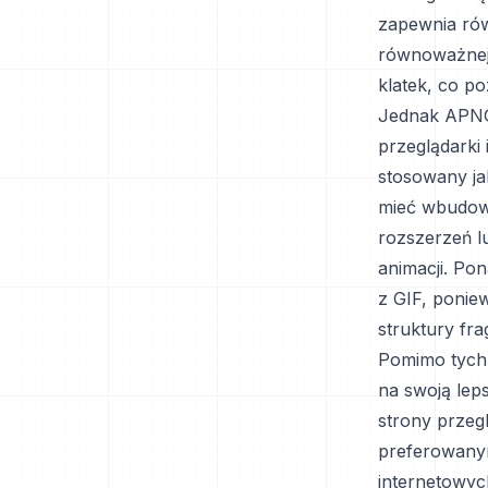
zapewnia rów
równoważnej 
klatek, co p
Jednak APNG 
przeglądarki 
stosowany ja
mieć wbudow
rozszerzeń l
animacji. Po
z GIF, ponie
struktury fr
Pomimo tych 
na swoją lep
strony przegl
preferowanym
internetowyc