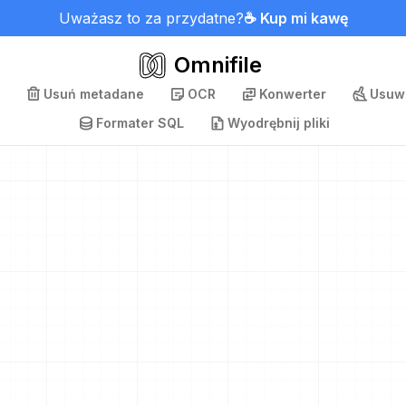
Uważasz to za przydatne?
☕ Kup mi kawę
Omnifile
Usuń metadane
OCR
Konwerter
Usuwa
Formater SQL
Wyodrębnij pliki