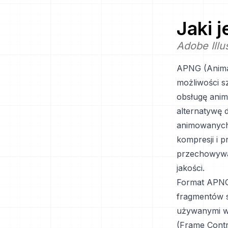
Jaki 
Adobe Illu
APNG (Animat
możliwości 
obsługę anim
alternatywę 
animowanych 
kompresji i 
przechowywan
jakości.
Format APNG 
fragmentów s
używanymi w 
(Frame Contr