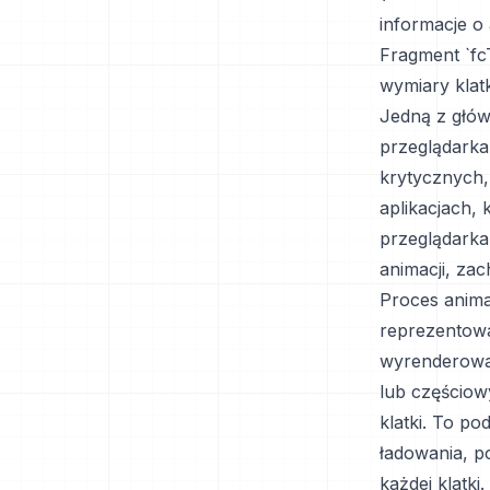
informacje o 
Fragment `fc
wymiary klatk
Jedną z głów
przeglądarka
krytycznych,
aplikacjach,
przeglądarka
animacji, za
Proces animac
reprezentowa
wyrenderowan
lub częściow
klatki. To p
ładowania, p
każdej klatki.