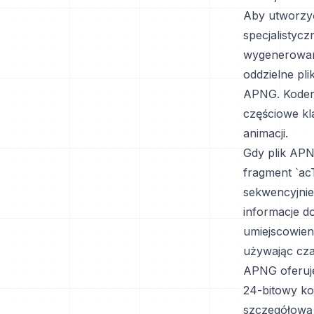
Aby utworzyć
specjalistyc
wygenerowani
oddzielne pl
APNG. Koder 
częściowe kla
animacji.
Gdy plik APN
fragment `acT
sekwencyjnie
informacje do
umiejscowieni
używając cza
APNG oferuje
24-bitowy ko
szczegółową 