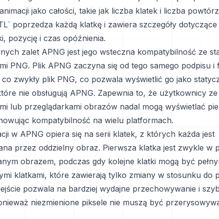
animacji jako całości, takie jak liczba klatek i liczba powtór
TL` poprzedza każdą klatkę i zawiera szczegóły dotyczące 
i, pozycję i czas opóźnienia.
nych zalet APNG jest jego wsteczna kompatybilność ze s
mi PNG. Plik APNG zaczyna się od tego samego podpisu i
 co zwykły plik PNG, co pozwala wyświetlić go jako staty
 które nie obsługują APNG. Zapewnia to, że użytkownicy ze
mi lub przeglądarkami obrazów nadal mogą wyświetlać pie
chowując kompatybilność na wielu platformach.
ji w APNG opiera się na serii klatek, z których każda jest
na przez oddzielny obraz. Pierwsza klatka jest zwykle w p
ym obrazem, podczas gdy kolejne klatki mogą być pełnym
ymi klatkami, które zawierają tylko zmiany w stosunku do 
odejście pozwala na bardziej wydajne przechowywanie i szy
onieważ niezmienione piksele nie muszą być przerysowyw