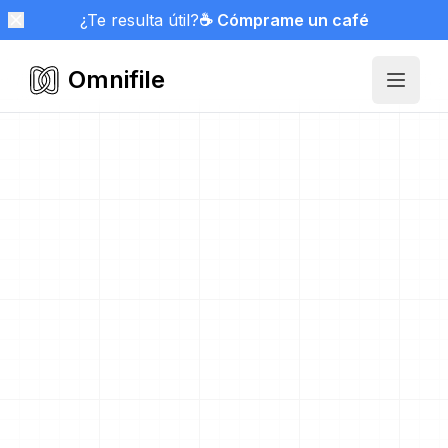
¿Te resulta útil?
☕ Cómprame un café
Omnifile