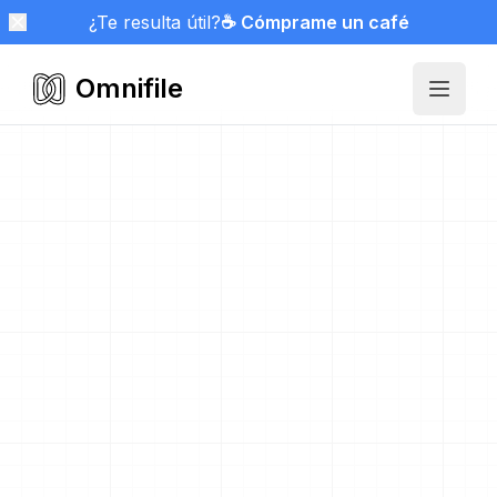
¿Te resulta útil?
☕ Cómprame un café
Omnifile