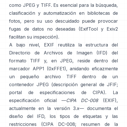
como
JPEG
y
TIFF
. Es esencial para la búsqueda,
clasificación y automatización en bibliotecas de
fotos, pero su uso descuidado puede provocar
fugas de datos no deseadas (
ExifTool
y
Exiv2
facilitan su inspección).
A bajo nivel, EXIF reutiliza la estructura del
Directorio de Archivos de Imagen (IFD) del
formato TIFF y, en JPEG, reside dentro del
marcador APP1 (0xFFE1), anidando eficazmente
un pequeño archivo TIFF dentro de un
contenedor JPEG (
descripción general de JFIF
;
portal de especificaciones de CIPA
). La
especificación oficial —
CIPA DC-008
(EXIF),
actualmente en la versión 3.x— documenta el
diseño del IFD, los tipos de etiquetas y las
restricciones (
CIPA DC-008
;
resumen de la