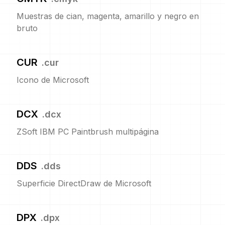
Muestras de cian, magenta, amarillo y negro en
bruto
CUR
.
cur
Icono de Microsoft
DCX
.
dcx
ZSoft IBM PC Paintbrush multipágina
DDS
.
dds
Superficie DirectDraw de Microsoft
DPX
.
dpx