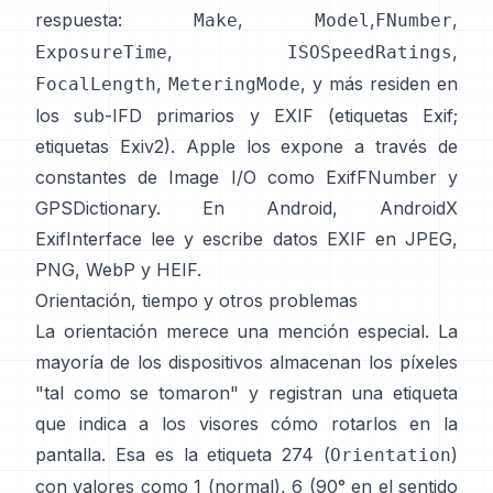
respuesta:
,
,
,
Make
Model
FNumber
,
,
ExposureTime
ISOSpeedRatings
,
, y más residen en
FocalLength
MeteringMode
los sub-IFD primarios y EXIF (
etiquetas Exif
;
etiquetas Exiv2
). Apple los expone a través de
constantes de Image I/O como
ExifFNumber
y
GPSDictionary
. En Android,
AndroidX
ExifInterface
lee y escribe datos EXIF en JPEG,
PNG, WebP y HEIF.
Orientación, tiempo y otros problemas
La orientación merece una mención especial. La
mayoría de los dispositivos almacenan los píxeles
"tal como se tomaron" y registran una etiqueta
que indica a los visores cómo rotarlos en la
pantalla. Esa es la etiqueta 274 (
)
Orientation
con valores como 1 (normal), 6 (90° en el sentido