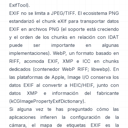
ExifTool
).
EXIF no se limita a JPEG/TIFF. El ecosistema PNG
estandarizó el
chunk eXIf
para transportar datos
EXIF en archivos PNG (el soporte está creciendo
y el orden de los chunks en relación con IDAT
puede ser importante en algunas
implementaciones). WebP, un formato basado en
RIFF, acomoda EXIF, XMP e ICC en chunks
dedicados (
contenedor WebP RIFF
;
libwebp
). En
las plataformas de Apple,
Image I/O
conserva los
datos EXIF al convertir a HEIC/HEIF, junto con
datos XMP e información del fabricante
(
kCGImagePropertyExifDictionary
).
Si alguna vez te has preguntado cómo las
aplicaciones infieren la configuración de la
cámara, el mapa de etiquetas EXIF es la