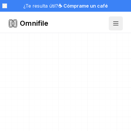
¿Te resulta útil?
☕ Cómprame un café
Omnifile