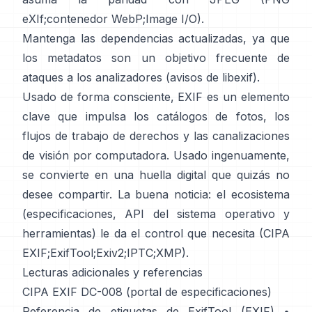
eXIf
;
contenedor WebP
;
Image I/O
).
Mantenga las dependencias actualizadas, ya que
los metadatos son un objetivo frecuente de
ataques a los analizadores (
avisos de libexif
).
Usado de forma consciente, EXIF es un elemento
clave que impulsa los catálogos de fotos, los
flujos de trabajo de derechos y las canalizaciones
de visión por computadora. Usado ingenuamente,
se convierte en una huella digital que quizás no
desee compartir. La buena noticia: el ecosistema
(especificaciones, API del sistema operativo y
herramientas) le da el control que necesita (
CIPA
EXIF
;
ExifTool
;
Exiv2
;
IPTC
;
XMP
).
Lecturas adicionales y referencias
CIPA EXIF DC-008 (portal de especificaciones)
Referencia de etiquetas de ExifTool (EXIF)
•