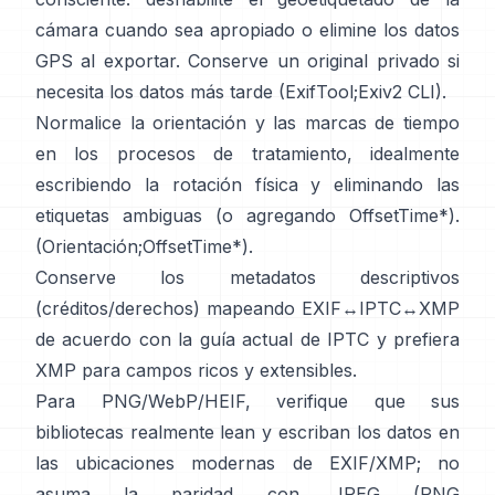
cámara cuando sea apropiado o elimine los datos
GPS al exportar. Conserve un original privado si
necesita los datos más tarde (
ExifTool
;
Exiv2 CLI
).
Normalice la orientación y las marcas de tiempo
en los procesos de tratamiento, idealmente
escribiendo la rotación física y eliminando las
etiquetas ambiguas (o agregando OffsetTime*).
(
Orientación
;
OffsetTime*
).
Conserve los metadatos descriptivos
(créditos/derechos) mapeando EXIF↔IPTC↔XMP
de acuerdo con la
guía actual de IPTC
y prefiera
XMP
para campos ricos y extensibles.
Para PNG/WebP/HEIF, verifique que sus
bibliotecas realmente lean y escriban los datos en
las ubicaciones modernas de EXIF/XMP; no
asuma la paridad con JPEG (
PNG