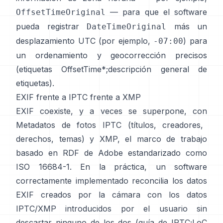
— para que el software
OffsetTimeOriginal
pueda registrar
más un
DateTimeOriginal
desplazamiento UTC (por ejemplo,
) para
-07:00
un ordenamiento y geocorrección precisos
(
etiquetas OffsetTime*
;
descripción general de
etiquetas
).
EXIF frente a IPTC frente a XMP
EXIF coexiste, y a veces se superpone, con
Metadatos de fotos IPTC
(títulos, creadores,
derechos, temas) y
XMP
, el marco de trabajo
basado en RDF de Adobe estandarizado como
ISO 16684-1. En la práctica, un software
correctamente implementado reconcilia los datos
EXIF creados por la cámara con los datos
IPTC/XMP introducidos por el usuario sin
descartar ninguno de los dos (
guía de IPTC
;
LoC