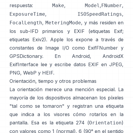
respuesta:
,
,
,
Make
Model
FNumber
,
,
ExposureTime
ISOSpeedRatings
,
, y más residen en
FocalLength
MeteringMode
los sub-IFD primarios y EXIF (
etiquetas Exif
;
etiquetas Exiv2
). Apple los expone a través de
constantes de Image I/O como
ExifFNumber
y
GPSDictionary
. En Android,
AndroidX
ExifInterface
lee y escribe datos EXIF en JPEG,
PNG, WebP y HEIF.
Orientación, tiempo y otros problemas
La orientación merece una mención especial. La
mayoría de los dispositivos almacenan los píxeles
"tal como se tomaron" y registran una etiqueta
que indica a los visores cómo rotarlos en la
pantalla. Esa es la etiqueta 274 (
)
Orientation
con valores como 1 (normal), 6 (90° en el sentido