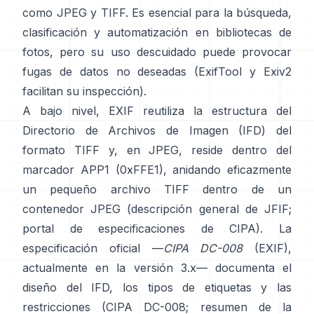
como
JPEG
y
TIFF
. Es esencial para la búsqueda,
clasificación y automatización en bibliotecas de
fotos, pero su uso descuidado puede provocar
fugas de datos no deseadas (
ExifTool
y
Exiv2
facilitan su inspección).
A bajo nivel, EXIF reutiliza la estructura del
Directorio de Archivos de Imagen (IFD) del
formato TIFF y, en JPEG, reside dentro del
marcador APP1 (0xFFE1), anidando eficazmente
un pequeño archivo TIFF dentro de un
contenedor JPEG (
descripción general de JFIF
;
portal de especificaciones de CIPA
). La
especificación oficial —
CIPA DC-008
(EXIF),
actualmente en la versión 3.x— documenta el
diseño del IFD, los tipos de etiquetas y las
restricciones (
CIPA DC-008
;
resumen de la