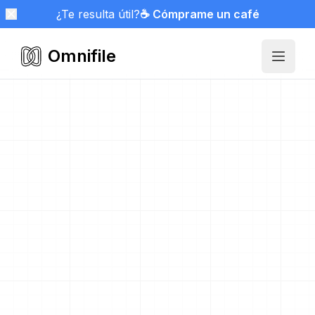
¿Te resulta útil?
☕ Cómprame un café
Omnifile