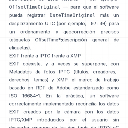
— para que el software
OffsetTimeOriginal
pueda registrar
más un
DateTimeOriginal
desplazamiento UTC (por ejemplo,
) para
-07:00
un ordenamiento y geocorrección precisos
(
etiquetas OffsetTime*
;
descripción general de
etiquetas
).
EXIF frente a IPTC frente a XMP
EXIF coexiste, y a veces se superpone, con
Metadatos de fotos IPTC
(títulos, creadores,
derechos, temas) y
XMP
, el marco de trabajo
basado en RDF de Adobe estandarizado como
ISO 16684-1. En la práctica, un software
correctamente implementado reconcilia los datos
EXIF creados por la cámara con los datos
IPTC/XMP introducidos por el usuario sin
descartar ninguno de los dos (
guía de IPTC
;
LoC