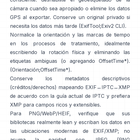
cámara cuando sea apropiado o elimine los datos
GPS al exportar. Conserve un original privado si
necesita los datos más tarde (
ExifTool
;
Exiv2 CLI
).
Normalice la orientación y las marcas de tiempo
en los procesos de tratamiento, idealmente
escribiendo la rotación física y eliminando las
etiquetas ambiguas (o agregando OffsetTime*).
(
Orientación
;
OffsetTime*
).
Conserve los metadatos descriptivos
(créditos/derechos) mapeando EXIF↔IPTC↔XMP
de acuerdo con la
guía actual de IPTC
y prefiera
XMP
para campos ricos y extensibles.
Para PNG/WebP/HEIF, verifique que sus
bibliotecas realmente lean y escriban los datos en
las ubicaciones modernas de EXIF/XMP; no
asuma la paridad con JPEG (
PNG