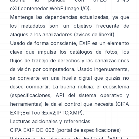
eXIf
;
contenedor WebP
;
Image I/O
).
Mantenga las dependencias actualizadas, ya que
los metadatos son un objetivo frecuente de
ataques a los analizadores (
avisos de libexif
).
Usado de forma consciente, EXIF es un elemento
clave que impulsa los catálogos de fotos, los
flujos de trabajo de derechos y las canalizaciones
de visión por computadora. Usado ingenuamente,
se convierte en una huella digital que quizás no
desee compartir. La buena noticia: el ecosistema
(especificaciones, API del sistema operativo y
herramientas) le da el control que necesita (
CIPA
EXIF
;
ExifTool
;
Exiv2
;
IPTC
;
XMP
).
Lecturas adicionales y referencias
CIPA EXIF DC-008 (portal de especificaciones)
Referencia de etiquetas de ExifTool (EXIF)
•