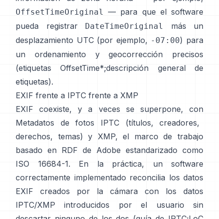
— para que el software
OffsetTimeOriginal
pueda registrar
más un
DateTimeOriginal
desplazamiento UTC (por ejemplo,
) para
-07:00
un ordenamiento y geocorrección precisos
(
etiquetas OffsetTime*
;
descripción general de
etiquetas
).
EXIF frente a IPTC frente a XMP
EXIF coexiste, y a veces se superpone, con
Metadatos de fotos IPTC
(títulos, creadores,
derechos, temas) y
XMP
, el marco de trabajo
basado en RDF de Adobe estandarizado como
ISO 16684-1. En la práctica, un software
correctamente implementado reconcilia los datos
EXIF creados por la cámara con los datos
IPTC/XMP introducidos por el usuario sin
descartar ninguno de los dos (
guía de IPTC
;
LoC