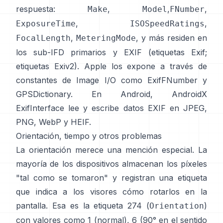
respuesta:
,
,
,
Make
Model
FNumber
,
,
ExposureTime
ISOSpeedRatings
,
, y más residen en
FocalLength
MeteringMode
los sub-IFD primarios y EXIF (
etiquetas Exif
;
etiquetas Exiv2
). Apple los expone a través de
constantes de Image I/O como
ExifFNumber
y
GPSDictionary
. En Android,
AndroidX
ExifInterface
lee y escribe datos EXIF en JPEG,
PNG, WebP y HEIF.
Orientación, tiempo y otros problemas
La orientación merece una mención especial. La
mayoría de los dispositivos almacenan los píxeles
"tal como se tomaron" y registran una etiqueta
que indica a los visores cómo rotarlos en la
pantalla. Esa es la etiqueta 274 (
)
Orientation
con valores como 1 (normal), 6 (90° en el sentido