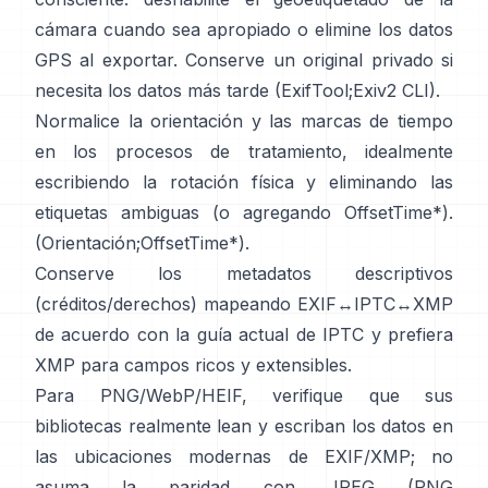
cámara cuando sea apropiado o elimine los datos
GPS al exportar. Conserve un original privado si
necesita los datos más tarde (
ExifTool
;
Exiv2 CLI
).
Normalice la orientación y las marcas de tiempo
en los procesos de tratamiento, idealmente
escribiendo la rotación física y eliminando las
etiquetas ambiguas (o agregando OffsetTime*).
(
Orientación
;
OffsetTime*
).
Conserve los metadatos descriptivos
(créditos/derechos) mapeando EXIF↔IPTC↔XMP
de acuerdo con la
guía actual de IPTC
y prefiera
XMP
para campos ricos y extensibles.
Para PNG/WebP/HEIF, verifique que sus
bibliotecas realmente lean y escriban los datos en
las ubicaciones modernas de EXIF/XMP; no
asuma la paridad con JPEG (
PNG