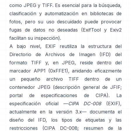
como
JPEG
y
TIFF
. Es esencial para la búsqueda,
clasificación y automatización en bibliotecas de
fotos, pero su uso descuidado puede provocar
fugas de datos no deseadas (
ExifTool
y
Exiv2
facilitan su inspección).
A bajo nivel, EXIF reutiliza la estructura del
Directorio de Archivos de Imagen (IFD) del
formato TIFF y, en JPEG, reside dentro del
marcador APP1 (0xFFE1), anidando eficazmente
un pequeño archivo TIFF dentro de un
contenedor JPEG (
descripción general de JFIF
;
portal de especificaciones de CIPA
). La
especificación oficial —
CIPA DC-008
(EXIF),
actualmente en la versión 3.x— documenta el
diseño del IFD, los tipos de etiquetas y las
restricciones (
CIPA DC-008
;
resumen de la