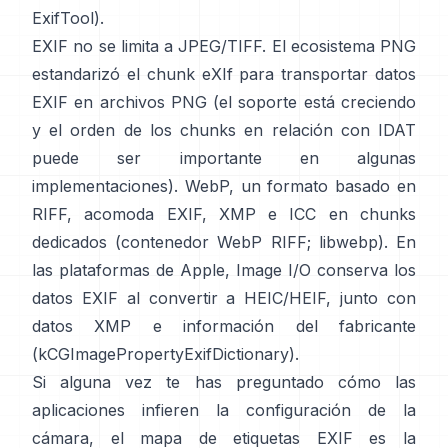
ExifTool
).
EXIF no se limita a JPEG/TIFF. El ecosistema PNG
estandarizó el
chunk eXIf
para transportar datos
EXIF en archivos PNG (el soporte está creciendo
y el orden de los chunks en relación con IDAT
puede ser importante en algunas
implementaciones). WebP, un formato basado en
RIFF, acomoda EXIF, XMP e ICC en chunks
dedicados (
contenedor WebP RIFF
;
libwebp
). En
las plataformas de Apple,
Image I/O
conserva los
datos EXIF al convertir a HEIC/HEIF, junto con
datos XMP e información del fabricante
(
kCGImagePropertyExifDictionary
).
Si alguna vez te has preguntado cómo las
aplicaciones infieren la configuración de la
cámara, el mapa de etiquetas EXIF es la