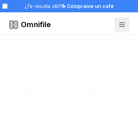
¿Te resulta útil?
☕ Cómprame un café
Omnifile