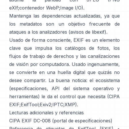
eXIf
;
contenedor WebP
;
Image I/O
).
Mantenga las dependencias actualizadas, ya que
los metadatos son un objetivo frecuente de
ataques a los analizadores (
avisos de libexif
).
Usado de forma consciente, EXIF es un elemento
clave que impulsa los catálogos de fotos, los
flujos de trabajo de derechos y las canalizaciones
de visión por computadora. Usado ingenuamente,
se convierte en una huella digital que quizás no
desee compartir. La buena noticia: el ecosistema
(especificaciones, API del sistema operativo y
herramientas) le da el control que necesita (
CIPA
EXIF
;
ExifTool
;
Exiv2
;
IPTC
;
XMP
).
Lecturas adicionales y referencias
CIPA EXIF DC-008 (portal de especificaciones)
Referencia de etiquetas de ExifTool (EXIF)
•