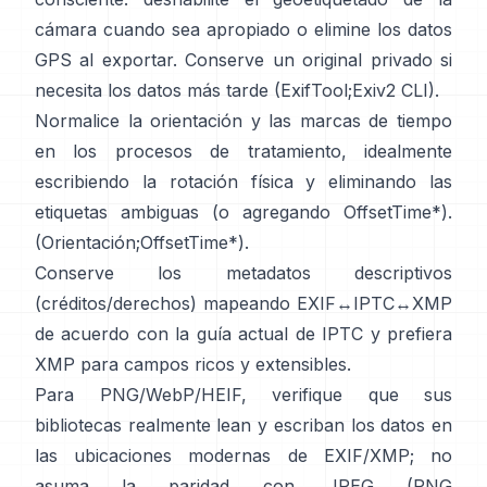
cámara cuando sea apropiado o elimine los datos
GPS al exportar. Conserve un original privado si
necesita los datos más tarde (
ExifTool
;
Exiv2 CLI
).
Normalice la orientación y las marcas de tiempo
en los procesos de tratamiento, idealmente
escribiendo la rotación física y eliminando las
etiquetas ambiguas (o agregando OffsetTime*).
(
Orientación
;
OffsetTime*
).
Conserve los metadatos descriptivos
(créditos/derechos) mapeando EXIF↔IPTC↔XMP
de acuerdo con la
guía actual de IPTC
y prefiera
XMP
para campos ricos y extensibles.
Para PNG/WebP/HEIF, verifique que sus
bibliotecas realmente lean y escriban los datos en
las ubicaciones modernas de EXIF/XMP; no
asuma la paridad con JPEG (
PNG