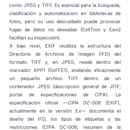
como
JPEG
y
TIFF
. Es esencial para la búsqueda,
clasificación y automatización en bibliotecas de
fotos, pero su uso descuidado puede provocar
fugas de datos no deseadas (
ExifTool
y
Exiv2
facilitan su inspección).
A bajo nivel, EXIF reutiliza la estructura del
Directorio de Archivos de Imagen (IFD) del
formato TIFF y, en JPEG, reside dentro del
marcador APP1 (0xFFE1), anidando eficazmente
un pequeño archivo TIFF dentro de un
contenedor JPEG (
descripción general de JFIF
;
portal de especificaciones de CIPA
). La
especificación oficial —
CIPA DC-008
(EXIF),
actualmente en la versión 3.x— documenta el
diseño del IFD, los tipos de etiquetas y las
restricciones (
CIPA DC-008
;
resumen de la