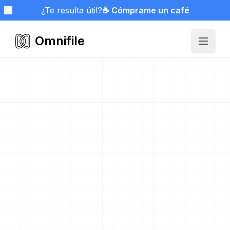
¿Te resulta útil?
☕ Cómprame un café
Omnifile