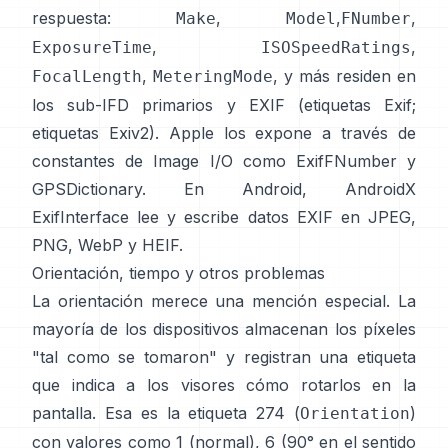
respuesta:
,
,
,
Make
Model
FNumber
,
,
ExposureTime
ISOSpeedRatings
,
, y más residen en
FocalLength
MeteringMode
los sub-IFD primarios y EXIF (
etiquetas Exif
;
etiquetas Exiv2
). Apple los expone a través de
constantes de Image I/O como
ExifFNumber
y
GPSDictionary
. En Android,
AndroidX
ExifInterface
lee y escribe datos EXIF en JPEG,
PNG, WebP y HEIF.
Orientación, tiempo y otros problemas
La orientación merece una mención especial. La
mayoría de los dispositivos almacenan los píxeles
"tal como se tomaron" y registran una etiqueta
que indica a los visores cómo rotarlos en la
pantalla. Esa es la etiqueta 274 (
)
Orientation
con valores como 1 (normal), 6 (90° en el sentido