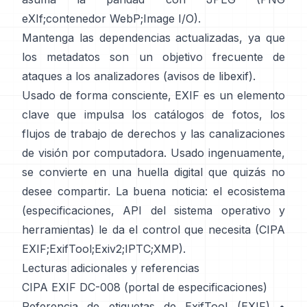
eXIf
;
contenedor WebP
;
Image I/O
).
Mantenga las dependencias actualizadas, ya que
los metadatos son un objetivo frecuente de
ataques a los analizadores (
avisos de libexif
).
Usado de forma consciente, EXIF es un elemento
clave que impulsa los catálogos de fotos, los
flujos de trabajo de derechos y las canalizaciones
de visión por computadora. Usado ingenuamente,
se convierte en una huella digital que quizás no
desee compartir. La buena noticia: el ecosistema
(especificaciones, API del sistema operativo y
herramientas) le da el control que necesita (
CIPA
EXIF
;
ExifTool
;
Exiv2
;
IPTC
;
XMP
).
Lecturas adicionales y referencias
CIPA EXIF DC-008 (portal de especificaciones)
Referencia de etiquetas de ExifTool (EXIF)
•