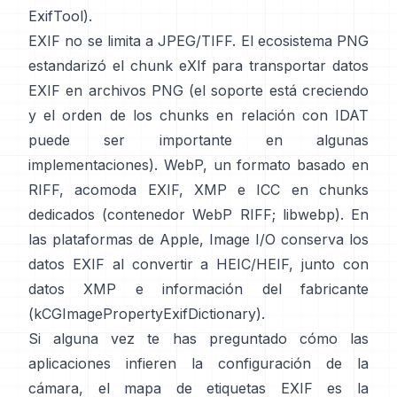
ExifTool
).
EXIF no se limita a JPEG/TIFF. El ecosistema PNG
estandarizó el
chunk eXIf
para transportar datos
EXIF en archivos PNG (el soporte está creciendo
y el orden de los chunks en relación con IDAT
puede ser importante en algunas
implementaciones). WebP, un formato basado en
RIFF, acomoda EXIF, XMP e ICC en chunks
dedicados (
contenedor WebP RIFF
;
libwebp
). En
las plataformas de Apple,
Image I/O
conserva los
datos EXIF al convertir a HEIC/HEIF, junto con
datos XMP e información del fabricante
(
kCGImagePropertyExifDictionary
).
Si alguna vez te has preguntado cómo las
aplicaciones infieren la configuración de la
cámara, el mapa de etiquetas EXIF es la