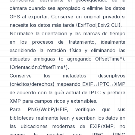
cámara cuando sea apropiado o elimine los datos
GPS al exportar. Conserve un original privado si
necesita los datos más tarde (
ExifTool
;
Exiv2 CLI
).
Normalice la orientación y las marcas de tiempo
en los procesos de tratamiento, idealmente
escribiendo la rotación física y eliminando las
etiquetas ambiguas (o agregando OffsetTime*).
(
Orientación
;
OffsetTime*
).
Conserve los metadatos descriptivos
(créditos/derechos) mapeando EXIF↔IPTC↔XMP
de acuerdo con la
guía actual de IPTC
y prefiera
XMP
para campos ricos y extensibles.
Para PNG/WebP/HEIF, verifique que sus
bibliotecas realmente lean y escriban los datos en
las ubicaciones modernas de EXIF/XMP; no
asuma la paridad con JPEG (
PNG