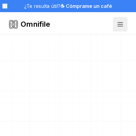
¿Te resulta útil?
☕ Cómprame un café
Omnifile