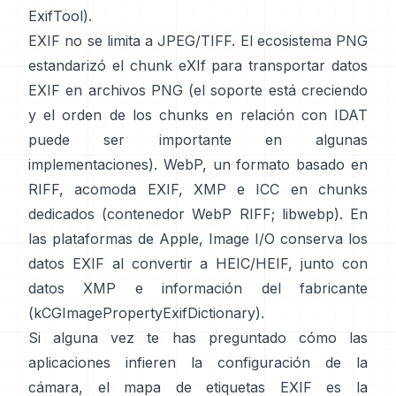
ExifTool
).
EXIF no se limita a JPEG/TIFF. El ecosistema PNG
estandarizó el
chunk eXIf
para transportar datos
EXIF en archivos PNG (el soporte está creciendo
y el orden de los chunks en relación con IDAT
puede ser importante en algunas
implementaciones). WebP, un formato basado en
RIFF, acomoda EXIF, XMP e ICC en chunks
dedicados (
contenedor WebP RIFF
;
libwebp
). En
las plataformas de Apple,
Image I/O
conserva los
datos EXIF al convertir a HEIC/HEIF, junto con
datos XMP e información del fabricante
(
kCGImagePropertyExifDictionary
).
Si alguna vez te has preguntado cómo las
aplicaciones infieren la configuración de la
cámara, el mapa de etiquetas EXIF es la