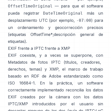
— para que el software
OffsetTimeOriginal
pueda registrar
más un
DateTimeOriginal
desplazamiento UTC (por ejemplo,
) para
-07:00
un ordenamiento y geocorrección precisos
(
etiquetas OffsetTime*
;
descripción general de
etiquetas
).
EXIF frente a IPTC frente a XMP
EXIF coexiste, y a veces se superpone, con
Metadatos de fotos IPTC
(títulos, creadores,
derechos, temas) y
XMP
, el marco de trabajo
basado en RDF de Adobe estandarizado como
ISO 16684-1. En la práctica, un software
correctamente implementado reconcilia los datos
EXIF creados por la cámara con los datos
IPTC/XMP introducidos por el usuario sin
descartar ninguno de los dos (
guía de IPTC
;
LoC