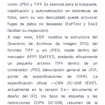
como
JPEG
y
TIFF
. Es esencial para la búsqueda,
clasificación y automatización en bibliotecas de
fotos, pero su uso descuidado puede provocar
fugas de datos no deseadas (
ExifTool
y
Exiv2
facilitan su inspección).
A bajo nivel, EXIF reutiliza la estructura del
Directorio de Archivos de Imagen (IFD) del
formato TIFF y, en JPEG, reside dentro del
marcador APP1 (0xFFE1), anidando eficazmente
un pequeño archivo TIFF dentro de un
contenedor JPEG (
descripción general de JFIF
;
portal de especificaciones de CIPA
). La
especificación oficial —
CIPA DC-008
(EXIF),
actualmente en la versión 3.x— documenta el
diseño del IFD, los tipos de etiquetas y las
restricciones (
CIPA DC-008
;
resumen de la