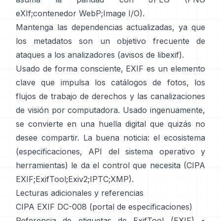
eXIf
;
contenedor WebP
;
Image I/O
).
Mantenga las dependencias actualizadas, ya que
los metadatos son un objetivo frecuente de
ataques a los analizadores (
avisos de libexif
).
Usado de forma consciente, EXIF es un elemento
clave que impulsa los catálogos de fotos, los
flujos de trabajo de derechos y las canalizaciones
de visión por computadora. Usado ingenuamente,
se convierte en una huella digital que quizás no
desee compartir. La buena noticia: el ecosistema
(especificaciones, API del sistema operativo y
herramientas) le da el control que necesita (
CIPA
EXIF
;
ExifTool
;
Exiv2
;
IPTC
;
XMP
).
Lecturas adicionales y referencias
CIPA EXIF DC-008 (portal de especificaciones)
Referencia de etiquetas de ExifTool (EXIF)
•