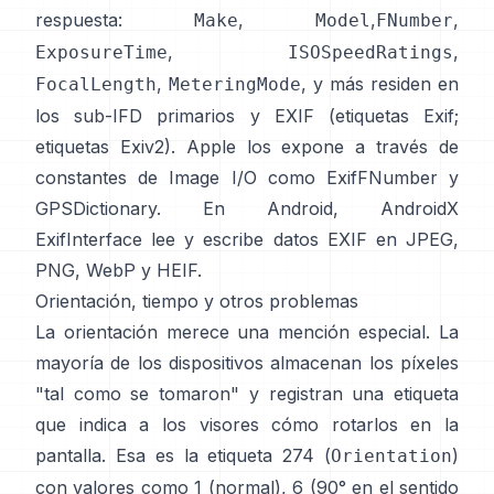
respuesta:
,
,
,
Make
Model
FNumber
,
,
ExposureTime
ISOSpeedRatings
,
, y más residen en
FocalLength
MeteringMode
los sub-IFD primarios y EXIF (
etiquetas Exif
;
etiquetas Exiv2
). Apple los expone a través de
constantes de Image I/O como
ExifFNumber
y
GPSDictionary
. En Android,
AndroidX
ExifInterface
lee y escribe datos EXIF en JPEG,
PNG, WebP y HEIF.
Orientación, tiempo y otros problemas
La orientación merece una mención especial. La
mayoría de los dispositivos almacenan los píxeles
"tal como se tomaron" y registran una etiqueta
que indica a los visores cómo rotarlos en la
pantalla. Esa es la etiqueta 274 (
)
Orientation
con valores como 1 (normal), 6 (90° en el sentido