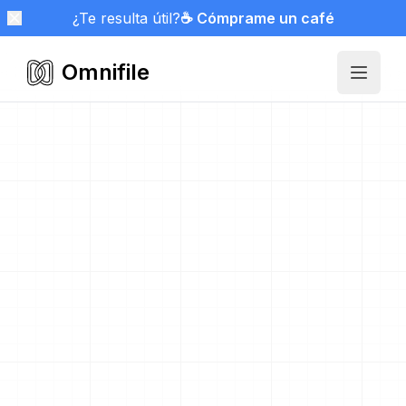
¿Te resulta útil?
☕ Cómprame un café
Omnifile