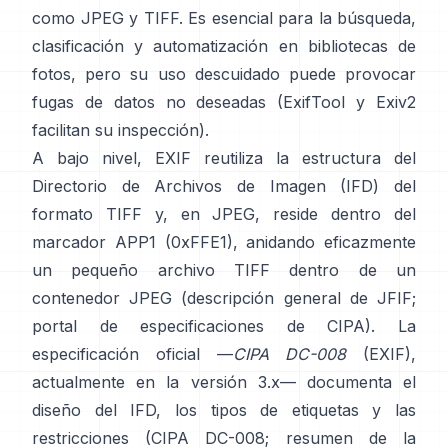
como
JPEG
y
TIFF
. Es esencial para la búsqueda,
clasificación y automatización en bibliotecas de
fotos, pero su uso descuidado puede provocar
fugas de datos no deseadas (
ExifTool
y
Exiv2
facilitan su inspección).
A bajo nivel, EXIF reutiliza la estructura del
Directorio de Archivos de Imagen (IFD) del
formato TIFF y, en JPEG, reside dentro del
marcador APP1 (0xFFE1), anidando eficazmente
un pequeño archivo TIFF dentro de un
contenedor JPEG (
descripción general de JFIF
;
portal de especificaciones de CIPA
). La
especificación oficial —
CIPA DC-008
(EXIF),
actualmente en la versión 3.x— documenta el
diseño del IFD, los tipos de etiquetas y las
restricciones (
CIPA DC-008
;
resumen de la