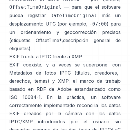
— para que el software
OffsetTimeOriginal
pueda registrar
más un
DateTimeOriginal
desplazamiento UTC (por ejemplo,
) para
-07:00
un ordenamiento y geocorrección precisos
(
etiquetas OffsetTime*
;
descripción general de
etiquetas
).
EXIF frente a IPTC frente a XMP
EXIF coexiste, y a veces se superpone, con
Metadatos de fotos IPTC
(títulos, creadores,
derechos, temas) y
XMP
, el marco de trabajo
basado en RDF de Adobe estandarizado como
ISO 16684-1. En la práctica, un software
correctamente implementado reconcilia los datos
EXIF creados por la cámara con los datos
IPTC/XMP introducidos por el usuario sin
descartar ninguno de los dos (
guía de IPTC
;
LoC