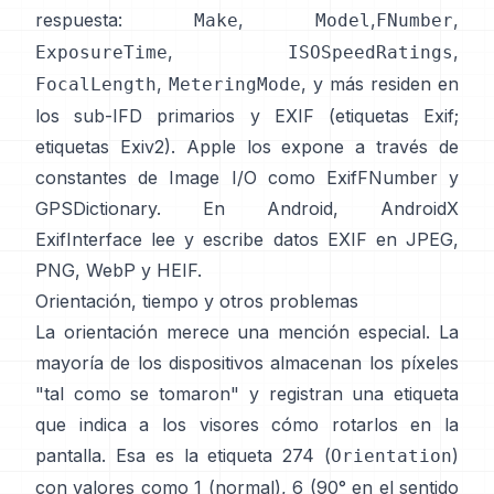
respuesta:
,
,
,
Make
Model
FNumber
,
,
ExposureTime
ISOSpeedRatings
,
, y más residen en
FocalLength
MeteringMode
los sub-IFD primarios y EXIF (
etiquetas Exif
;
etiquetas Exiv2
). Apple los expone a través de
constantes de Image I/O como
ExifFNumber
y
GPSDictionary
. En Android,
AndroidX
ExifInterface
lee y escribe datos EXIF en JPEG,
PNG, WebP y HEIF.
Orientación, tiempo y otros problemas
La orientación merece una mención especial. La
mayoría de los dispositivos almacenan los píxeles
"tal como se tomaron" y registran una etiqueta
que indica a los visores cómo rotarlos en la
pantalla. Esa es la etiqueta 274 (
)
Orientation
con valores como 1 (normal), 6 (90° en el sentido