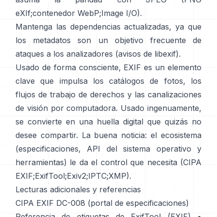
eXIf
;
contenedor WebP
;
Image I/O
).
Mantenga las dependencias actualizadas, ya que
los metadatos son un objetivo frecuente de
ataques a los analizadores (
avisos de libexif
).
Usado de forma consciente, EXIF es un elemento
clave que impulsa los catálogos de fotos, los
flujos de trabajo de derechos y las canalizaciones
de visión por computadora. Usado ingenuamente,
se convierte en una huella digital que quizás no
desee compartir. La buena noticia: el ecosistema
(especificaciones, API del sistema operativo y
herramientas) le da el control que necesita (
CIPA
EXIF
;
ExifTool
;
Exiv2
;
IPTC
;
XMP
).
Lecturas adicionales y referencias
CIPA EXIF DC-008 (portal de especificaciones)
Referencia de etiquetas de ExifTool (EXIF)
•