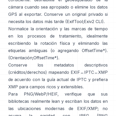
cámara cuando sea apropiado o elimine los datos
GPS al exportar. Conserve un original privado si
necesita los datos más tarde (
ExifTool
;
Exiv2 CLI
).
Normalice la orientación y las marcas de tiempo
en los procesos de tratamiento, idealmente
escribiendo la rotación física y eliminando las
etiquetas ambiguas (o agregando OffsetTime*).
(
Orientación
;
OffsetTime*
).
Conserve los metadatos descriptivos
(créditos/derechos) mapeando EXIF↔IPTC↔XMP
de acuerdo con la
guía actual de IPTC
y prefiera
XMP
para campos ricos y extensibles.
Para PNG/WebP/HEIF, verifique que sus
bibliotecas realmente lean y escriban los datos en
las ubicaciones modernas de EXIF/XMP; no
asuma la paridad con JPEG (
PNG