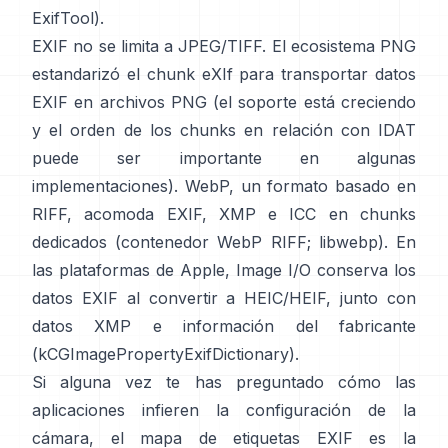
ExifTool
).
EXIF no se limita a JPEG/TIFF. El ecosistema PNG
estandarizó el
chunk eXIf
para transportar datos
EXIF en archivos PNG (el soporte está creciendo
y el orden de los chunks en relación con IDAT
puede ser importante en algunas
implementaciones). WebP, un formato basado en
RIFF, acomoda EXIF, XMP e ICC en chunks
dedicados (
contenedor WebP RIFF
;
libwebp
). En
las plataformas de Apple,
Image I/O
conserva los
datos EXIF al convertir a HEIC/HEIF, junto con
datos XMP e información del fabricante
(
kCGImagePropertyExifDictionary
).
Si alguna vez te has preguntado cómo las
aplicaciones infieren la configuración de la
cámara, el mapa de etiquetas EXIF es la