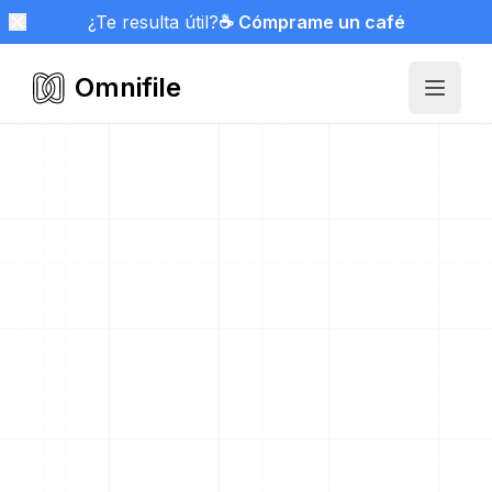
¿Te resulta útil?
☕ Cómprame un café
Omnifile