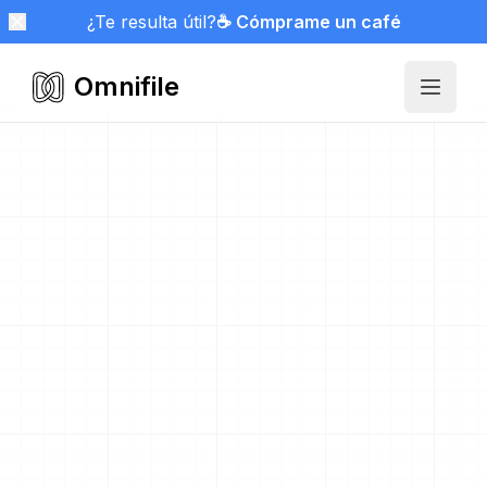
¿Te resulta útil?
☕ Cómprame un café
Omnifile