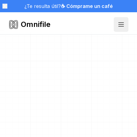
¿Te resulta útil?
☕ Cómprame un café
Omnifile