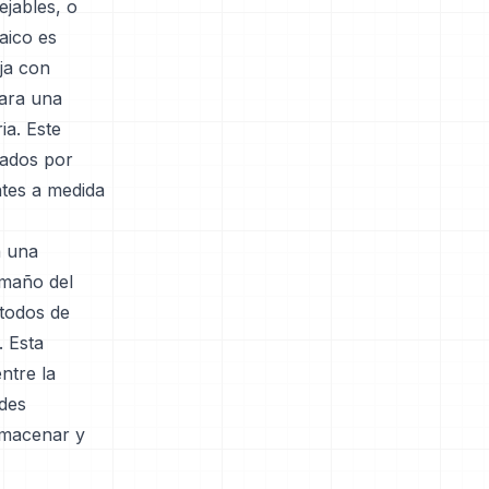
ejables, o
aico es
ja con
para una
ia. Este
zados por
ntes a medida
a una
amaño del
étodos de
 Esta
ntre la
ades
almacenar y