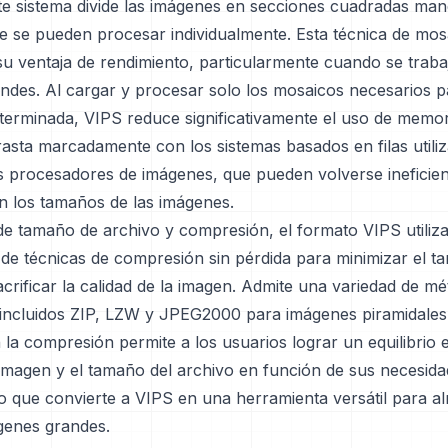
te sistema divide las imágenes en secciones cuadradas man
e se pueden procesar individualmente. Esta técnica de mos
su ventaja de rendimiento, particularmente cuando se traba
ndes. Al cargar y procesar solo los mosaicos necesarios 
terminada, VIPS reduce significativamente el uso de memor
asta marcadamente con los sistemas basados en filas utili
s procesadores de imágenes, que pueden volverse ineficie
 los tamaños de las imágenes.
de tamaño de archivo y compresión, el formato VIPS utiliz
de técnicas de compresión sin pérdida para minimizar el t
acrificar la calidad de la imagen. Admite una variedad de m
incluidos ZIP, LZW y JPEG2000 para imágenes piramidales.
en la compresión permite a los usuarios lograr un equilibrio e
 imagen y el tamaño del archivo en función de sus necesid
lo que convierte a VIPS en una herramienta versátil para 
ágenes grandes.