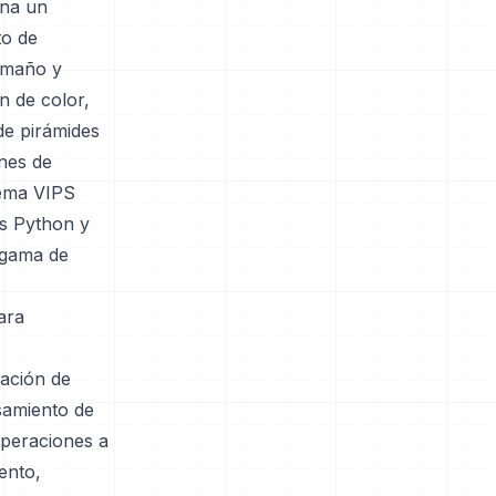
ona un
to de
amaño y
n de color,
de pirámides
nes de
tema VIPS
os Python y
 gama de
ara
zación de
samiento de
operaciones a
ento,