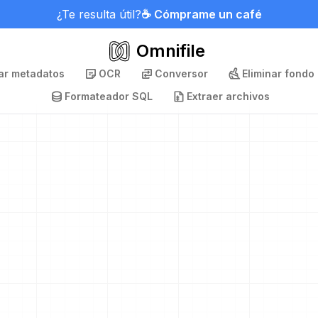
¿Te resulta útil?
☕ Cómprame un café
Omnifile
nar metadatos
OCR
Conversor
Eliminar fondo
Formateador SQL
Extraer archivos