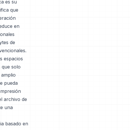
ca es su
ifica que
eración
reduce en
ionales
ytes de
vencionales.
os espacios
 que solo
 amplio
se pueda
 impresión
l archivo de
te una
ria basado en