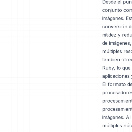
Desde el punt
conjunto com
imágenes. Es
conversión d
nitidez y red
de imágenes,
múltiples re
también ofre
Ruby, lo que
aplicaciones y
El formato d
procesadores
procesamiento
procesamient
imágenes. Al
múltiples núc