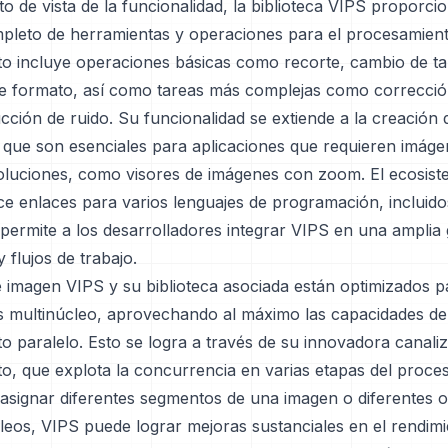
o de vista de la funcionalidad, la biblioteca VIPS proporci
pleto de herramientas y operaciones para el procesamien
to incluye operaciones básicas como recorte, cambio de t
e formato, así como tareas más complejas como correcció
ucción de ruido. Su funcionalidad se extiende a la creación 
 que son esenciales para aplicaciones que requieren imáge
soluciones, como visores de imágenes con zoom. El ecosis
ce enlaces para varios lenguajes de programación, incluid
 permite a los desarrolladores integrar VIPS en una amplia
 flujos de trabajo.
e imagen VIPS y su biblioteca asociada están optimizados p
 multinúcleo, aprovechando al máximo las capacidades de
 paralelo. Esto se logra a través de su innovadora canali
o, que explota la concurrencia en varias etapas del proce
 asignar diferentes segmentos de una imagen o diferentes 
leos, VIPS puede lograr mejoras sustanciales en el rendimi