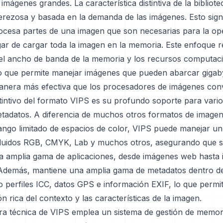
mágenes grandes. La característica distintiva de la bibliote
erezosa y basada en la demanda de las imágenes. Esto sign
ocesa partes de una imagen que son necesarias para la op
ugar de cargar toda la imagen en la memoria. Este enfoque 
el ancho de banda de la memoria y los recursos computac
lo que permite manejar imágenes que pueden abarcar gigab
nera más efectiva que los procesadores de imágenes con
stintivo del formato VIPS es su profundo soporte para vari
etadatos. A diferencia de muchos otros formatos de imagen
ango limitado de espacios de color, VIPS puede manejar un
cluidos RGB, CMYK, Lab y muchos otros, asegurando que 
una amplia gama de aplicaciones, desde imágenes web hasta
 Además, mantiene una amplia gama de metadatos dentro de
 perfiles ICC, datos GPS e información EXIF, lo que permi
n rica del contexto y las características de la imagen.
ura técnica de VIPS emplea un sistema de gestión de memo