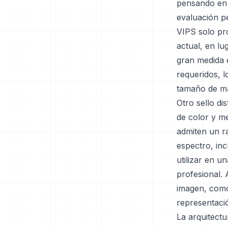
pensando en i
evaluación p
VIPS solo pr
actual, en l
gran medida 
requeridos, 
tamaño de ma
Otro sello di
de color y m
admiten un r
espectro, in
utilizar en 
profesional.
imagen, como
representació
La arquitect