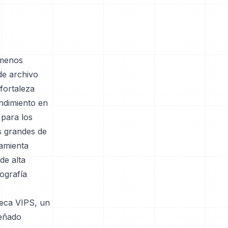
 menos
de archivo
fortaleza
endimiento en
 para los
s grandes de
ramienta
de alta
ografía
teca VIPS, un
señado