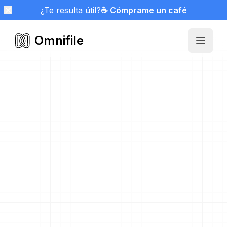
¿Te resulta útil?
☕ Cómprame un café
Omnifile