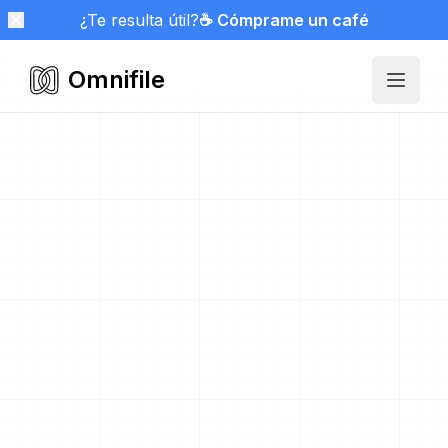
¿Te resulta útil?
☕ Cómprame un café
Omnifile