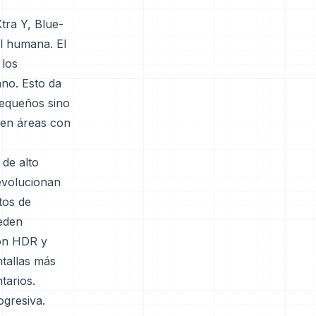
tra Y, Blue-
al humana. El
 los
no. Esto da
pequeños sino
 en áreas con
 de alto
evolucionan
tos de
ueden
con HDR y
ntallas más
tarios.
ogresiva.