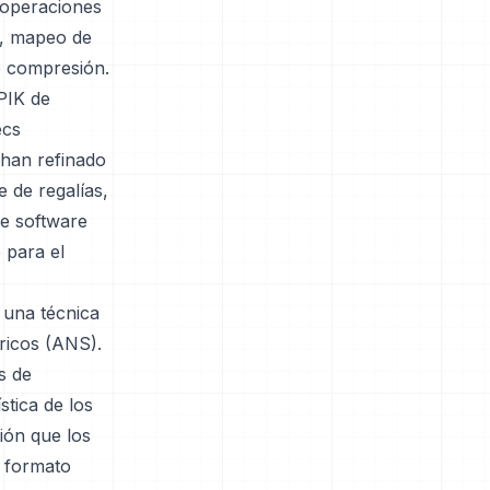
s operaciones
r, mapeo de
e compresión.
PIK de
ecs
 han refinado
 de regalías,
de software
 para el
 una técnica
ricos (ANS).
s de
stica de los
ión que los
l formato