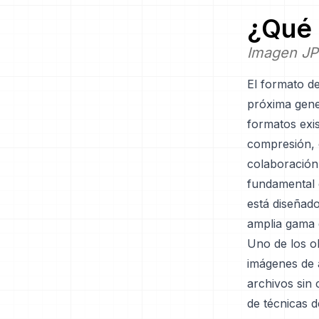
¿Qué 
Imagen J
El formato d
próxima gene
formatos exi
compresión, c
colaboración
fundamental 
está diseñad
amplia gama 
Uno de los o
imágenes de a
archivos sin
de técnicas 