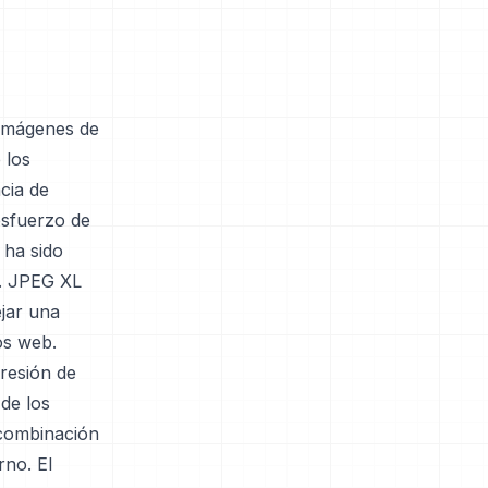
 imágenes de
 los
cia de
esfuerzo de
 ha sido
s. JPEG XL
jar una
os web.
resión de
 de los
 combinación
no. El