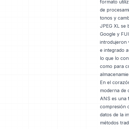
formato utili
de procesami
tonos y camb
JPEG XL se b
Google y FUI
introdujeron
e integrado a
lo que lo con
como para cr
almacenamien
En el corazó
moderna de c
ANS es una f
compresión ca
datos de la 
métodos tradi