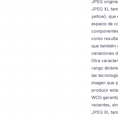
JPEG original
JPEG XL tamb
yellow), que 
espacio de co
componentes 
como resulta
que también 
variaciones d
Otra caracter
rango dinámi
las tecnologí
imagen que p
producir est
WCG garantiza
recientes, s
JPEG XL tamb