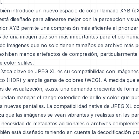
.
ién introduce un nuevo espacio de color llamado XYB (eX
está diseñado para alinearse mejor con la percepción visu
lor XYB permite una compresión más eficiente al priorizar
de una imagen que son más importantes para el ojo huma
do imágenes que no solo tienen tamaños de archivo más 
exhiben menos artefactos de compresión, particularmente
e color sutiles.
ística clave de JPEG XL es su compatibilidad con imágenes
co (HDR) y amplia gama de colores (WCG). A medida que 
as de visualización, existe una demanda creciente de forma
uedan manejar el rango extendido de brillo y color que p
as nuevas pantallas. La compatibilidad nativa de JPEG XL 
 que las imágenes se vean vibrantes y realistas en las pa
in necesidad de metadatos adicionales o archivos complemen
ién está diseñado teniendo en cuenta la decodificación pr