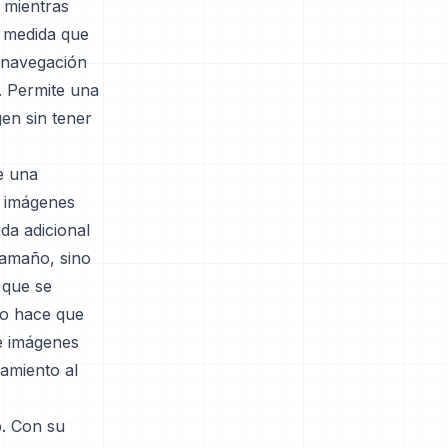
 mientras
a medida que
a navegación
. Permite una
gen sin tener
e una
s imágenes
da adicional
tamaño, sino
 que se
to hace que
e imágenes
namiento al
b. Con su