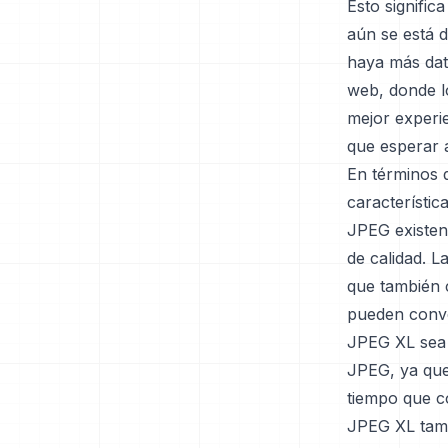
Esto signific
aún se está 
haya más dato
web, donde l
mejor experie
que esperar 
En términos 
característi
JPEG existen
de calidad. 
que también c
pueden conve
JPEG XL sea 
JPEG, ya que 
tiempo que co
JPEG XL tamb