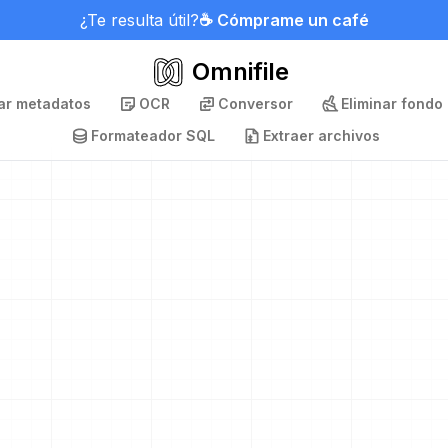
¿Te resulta útil?
☕ Cómprame un café
Omnifile
nar metadatos
OCR
Conversor
Eliminar fondo
Formateador SQL
Extraer archivos