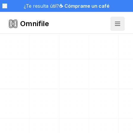
¿Te resulta útil?
☕ Cómprame un café
Omnifile