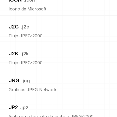
Icono de Microsoft
J2C
.
j2c
Flujo JPEG-2000
J2K
.
j2k
Flujo JPEG-2000
JNG
.
jng
Gráficos JPEG Network
JP2
.
jp2
Sintaxis de formato de archivo JPEG-2000