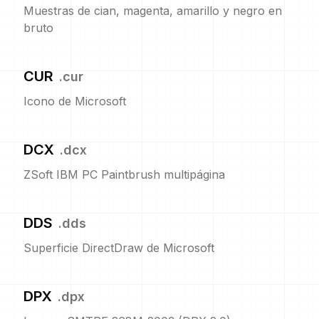
Muestras de cian, magenta, amarillo y negro en
bruto
CUR
.
cur
Icono de Microsoft
DCX
.
dcx
ZSoft IBM PC Paintbrush multipágina
DDS
.
dds
Superficie DirectDraw de Microsoft
DPX
.
dpx