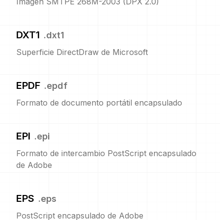
Imagen SMTPE 268M-2003 (DPX 2.0)
DXT1
.
dxt1
Superficie DirectDraw de Microsoft
EPDF
.
epdf
Formato de documento portátil encapsulado
EPI
.
epi
Formato de intercambio PostScript encapsulado
de Adobe
EPS
.
eps
PostScript encapsulado de Adobe