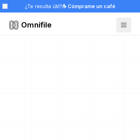
¿Te resulta útil?
☕ Cómprame un café
Omnifile