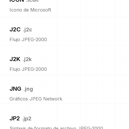
Icono de Microsoft
J2C
.
j2c
Flujo JPEG-2000
J2K
.
j2k
Flujo JPEG-2000
JNG
.
jng
Gráficos JPEG Network
JP2
.
jp2
Sintaxis de formato de archivo JPEG-2000