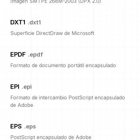
Imagen SMTPE 268M-2003 (DPX 2.0)
DXT1
.
dxt1
Superficie DirectDraw de Microsoft
EPDF
.
epdf
Formato de documento portátil encapsulado
EPI
.
epi
Formato de intercambio PostScript encapsulado
de Adobe
EPS
.
eps
PostScript encapsulado de Adobe