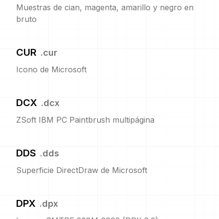
Muestras de cian, magenta, amarillo y negro en
bruto
CUR
.
cur
Icono de Microsoft
DCX
.
dcx
ZSoft IBM PC Paintbrush multipágina
DDS
.
dds
Superficie DirectDraw de Microsoft
DPX
.
dpx