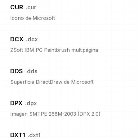
CUR
.
cur
Icono de Microsoft
DCX
.
dcx
ZSoft IBM PC Paintbrush multipágina
DDS
.
dds
Superficie DirectDraw de Microsoft
DPX
.
dpx
Imagen SMTPE 268M-2003 (DPX 2.0)
DXT1
.
dxt1