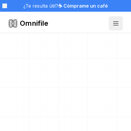
¿Te resulta útil?
☕ Cómprame un café
Omnifile