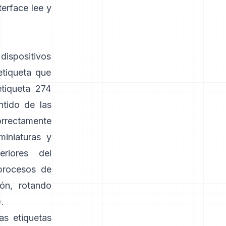
terface
lee y
dispositivos
etiqueta que
etiqueta 274
ntido de las
correctamente
miniaturas y
riores del
procesos de
ón, rotando
).
as etiquetas