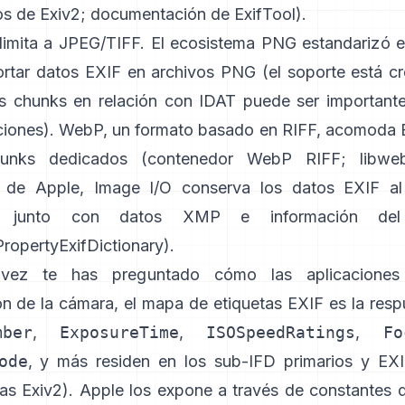
s de Exiv2
;
documentación de ExifTool
).
limita a JPEG/TIFF. El ecosistema PNG estandarizó 
ortar datos EXIF en archivos PNG (el soporte está cr
s chunks en relación con IDAT puede ser important
iones). WebP, un formato basado en RIFF, acomoda
unks dedicados (
contenedor WebP RIFF
;
libwe
s de Apple,
Image I/O
conserva los datos EXIF al 
, junto con datos XMP e información del 
opertyExifDictionary
).
vez te has preguntado cómo las aplicaciones 
ón de la cámara, el mapa de etiquetas EXIF es la res
mber
,
ExposureTime
,
ISOSpeedRatings
,
Fo
ode
, y más residen en los sub-IFD primarios y EXI
tas Exiv2
). Apple los expone a través de constantes 