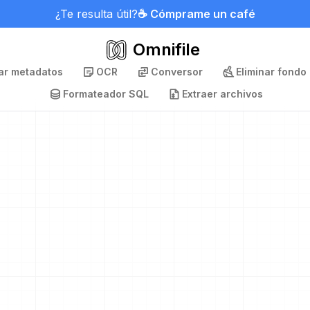
¿Te resulta útil?
☕ Cómprame un café
Omnifile
nar metadatos
OCR
Conversor
Eliminar fondo
Formateador SQL
Extraer archivos