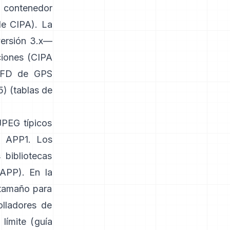
 contenedor
de CIPA
). La
versión 3.x—
ciones (
CIPA
-IFD de GPS
) (
tablas de
JPEG típicos
n APP1. Los
 bibliotecas
 APP
). En la
 tamaño para
olladores de
límite (
guía