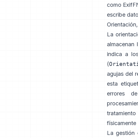
como
Exif
escribe dat
Orientación
La orientac
almacenan l
indica a lo
(
Orientat
agujas del r
esta etique
errores d
procesamie
tratamient
físicamente 
La gestión 