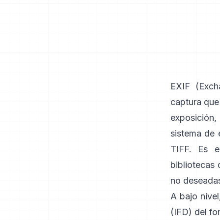
EXIF
(Excha
captura que
exposición,
sistema de 
TIFF
. Es e
bibliotecas
no deseadas
A bajo nivel
(IFD) del f