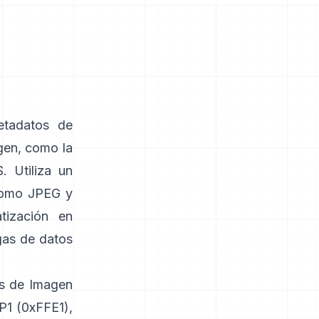
etadatos de
gen, como la
. Utiliza un
como
JPEG
y
tización en
gas de datos
vos de Imagen
P1 (0xFFE1),