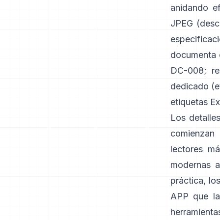
anidando e
JPEG (
desc
especificaci
documenta el
DC-008
;
r
dedicado (e
etiquetas Ex
Los detalle
comienzan 
lectores má
modernas a
práctica, l
APP que la 
herramienta