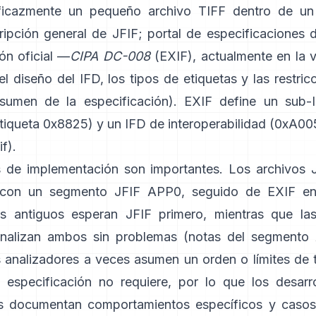
ficazmente un pequeño archivo TIFF dentro de un
ripción general de JFIF
;
portal de especificaciones 
ón oficial —
CIPA DC-008
(EXIF), actualmente en la 
 diseño del IFD, los tipos de etiquetas y las restric
esumen de la especificación
). EXIF define un sub
tiqueta 0x8825) y un IFD de interoperabilidad (0xA005
if
).
s de implementación son importantes. Los archivos 
con un segmento JFIF APP0, seguido de EXIF e
s antiguos esperan JFIF primero, mientras que las
nalizan ambos sin problemas (
notas del segmento
os analizadores a veces asumen un orden o límites de
especificación no requiere, por lo que los desarr
s documentan comportamientos específicos y casos 