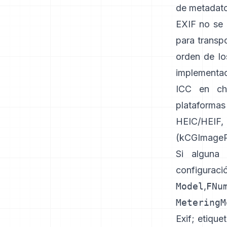
de metadato
EXIF no se 
para transp
orden de lo
implementac
ICC en ch
plataforma
HEIC/HEIF
(
kCGImagePr
Si alguna 
configuraci
Model
,
FNu
MeteringM
Exif
;
etique