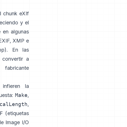
el
chunk eXIf
eciendo y el
e en algunas
 EXIF, XMP e
bp
). En las
convertir a
fabricante
infieren la
puesta:
Make
,
calLength
,
F (
etiquetas
de Image I/O