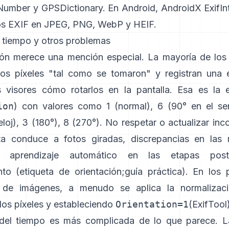
FNumber
y
GPSDictionary
. En Android,
AndroidX ExifIn
os EXIF en JPEG, PNG, WebP y HEIF.
, tiempo y otros problemas
ión merece una mención especial. La mayoría de los 
os píxeles "tal como se tomaron" y registran una 
s visores cómo rotarlos en la pantalla. Esa es la 
ion
) con valores como 1 (normal), 6 (90° en el se
eloj), 3 (180°), 8 (270°). No respetar o actualizar in
ta conduce a fotos giradas, discrepancias en las 
e aprendizaje automático en las etapas poste
nto (
etiqueta de orientación
;
guía práctica
). En los 
o de imágenes, a menudo se aplica la normalizaci
los píxeles y estableciendo
Orientation=1
(
ExifTool
del tiempo es más complicada de lo que parece. L