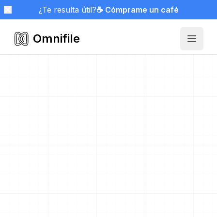
¿Te resulta útil?
☕ Cómprame un café
Omnifile